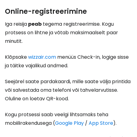
Online-registreerimine
Iga reisija
peab
tegema registreerimise. Kogu
protsess on lihtne ja võtab maksimaalselt paar
minutit.
Klõpsake
wizzair.com
menüüs Check-in, logige sisse
ja täitke vajalikud andmed.
Seejärel saate pardakaardi, mille saate välja printida
või salvestada oma telefoni või tahvelarvutisse.
Oluline on loetav QR-kood.
Kogu protsessi saab veelgi lihtsamaks teha
mobiilirakendusega (
Google Play
/
App Store
).