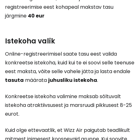
registreerimise eest kohapeal makstav tasu
järgmine
40 eur
Istekoha valik
Online-registreerimisel saate tasu eest valida
konkreetse istekoha, kuid kui te ei soovi selle teenuse
eest maksta, võite selle vahele jätta ja lasta endale
tasuta
määrata
juhusliku istekoha
.
Konkreetse istekoha valimine maksab sõltuvalt
istekoha atraktiivsusest ja marsruudi pikkusest 8-25
eurot.
Kuid olge ettevaatlik, et Wizz Air paigutab teadlikult
mitmest inimesest koosnevaid gruppe. Kui soovite