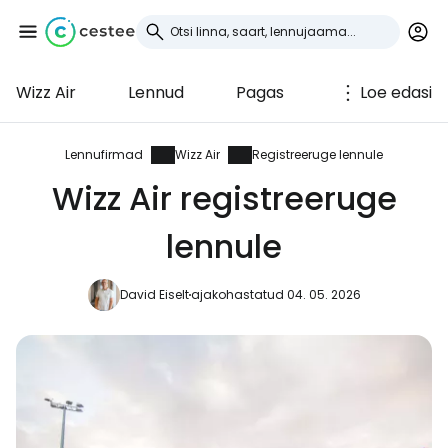
Wizz Air
Lennud
Pagas
Loe edasi
Logi sisse
Cestee'sse
Lennufirmad
Wizz Air
Registreeruge lennule
Wizz Air registreeruge
... ülemaailmne reisikogukond
lennule
Jätka Google'iga
David Eiselt
ajakohastatud 04. 05. 2026
Jätka Facebookiga
Jätkake e-kirjaga