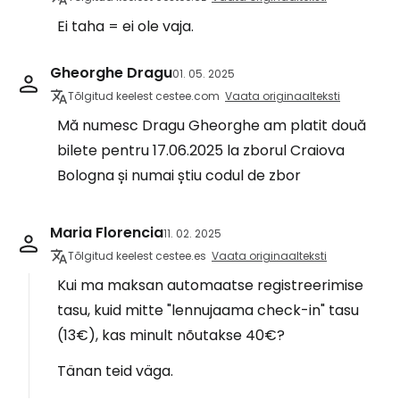
Ei taha = ei ole vaja.
Gheorghe Dragu
01. 05. 2025
Tõlgitud keelest cestee.com
Vaata originaalteksti
Mă numesc Dragu Gheorghe am platit două
bilete pentru 17.06.2025 la zborul Craiova
Bologna și numai știu codul de zbor
Maria Florencia
11. 02. 2025
Tõlgitud keelest cestee.es
Vaata originaalteksti
Kui ma maksan automaatse registreerimise
tasu, kuid mitte "lennujaama check-in" tasu
(13€), kas minult nõutakse 40€?
Tänan teid väga.