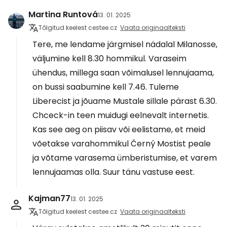
Martina Runtová
13. 01. 2025
Tõlgitud keelest cestee.cz
Vaata originaalteksti
Tere, me lendame järgmisel nädalal Milanosse,
väljumine kell 8.30 hommikul. Varaseim
ühendus, millega saan võimalusel lennujaama,
on bussi saabumine kell 7.46. Tuleme
Liberecist ja jõuame Mustale sillale pärast 6.30.
Chceck-in teen muidugi eelnevalt internetis.
Kas see aeg on piisav või eelistame, et meid
võetakse varahommikul Černý Mostist peale
ja võtame varasema ümberistumise, et varem
lennujaamas olla. Suur tänu vastuse eest.
Kajman77
13. 01. 2025
Tõlgitud keelest cestee.cz
Vaata originaalteksti