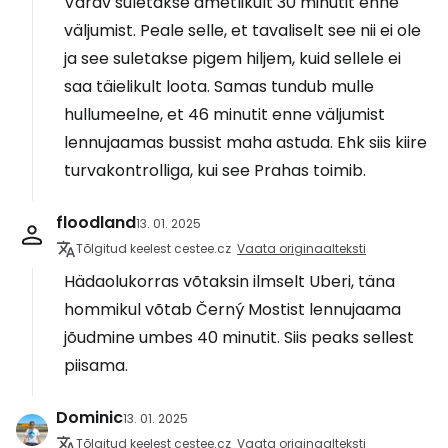
Värav suletakse ametlikult 30 minutit enne
väljumist. Peale selle, et tavaliselt see nii ei ole
ja see suletakse pigem hiljem, kuid sellele ei
saa täielikult loota. Samas tundub mulle
hullumeelne, et 46 minutit enne väljumist
lennujaamas bussist maha astuda. Ehk siis kiire
turvakontrolliga, kui see Prahas toimib.
floodland
13. 01. 2025
Tõlgitud keelest cestee.cz
Vaata originaalteksti
Hädaolukorras võtaksin ilmselt Uberi, täna
hommikul võtab Černý Mostist lennujaama
jõudmine umbes 40 minutit. Siis peaks sellest
piisama.
Dominic
13. 01. 2025
Tõlgitud keelest cestee.cz
Vaata originaalteksti