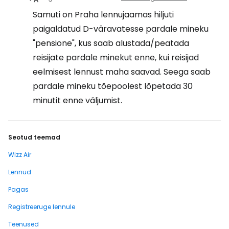
Samuti on Praha lennujaamas hiljuti
paigaldatud D-väravatesse pardale mineku
"pensione", kus saab alustada/peatada
reisijate pardale minekut enne, kui reisijad
eelmisest lennust maha saavad. Seega saab
pardale mineku tõepoolest lõpetada 30
minutit enne väljumist.
Seotud teemad
Wizz Air
Lennud
Pagas
Registreeruge lennule
Teenused