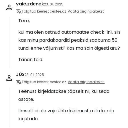
vaic.zdenek
23. 01. 2025
Tõlgitud keelest cestee.cz
Vaata originaalteksti
Tere,
kui ma olen ostnud automaatse check-in'i, siis
kas minu pardakaardid peaksid saabuma 50
tundi enne väljumist? Kas ma sain õigesti aru?
Tänan teid.
J0x
23. 01. 2025
Tõlgitud keelest cestee.cz
Vaata originaalteksti
Teenust kirjeldatakse täpselt nii, kui seda
ostate.
Ilmselt ei ole vaja ühte küsimust mitu korda
kirjutada.