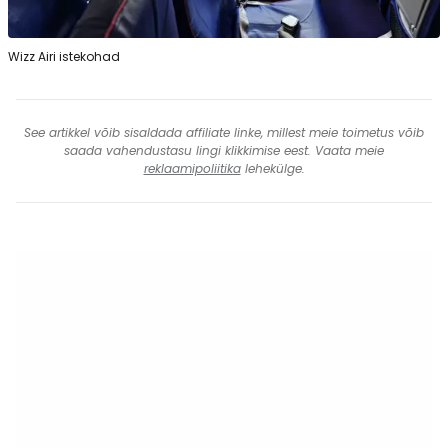
Wizz Airi istekohad
See artikkel võib sisaldada affiliate linke, millest meie toimetus võib
saada vahendustasu lingi klikkimise eest. Vaata meie
reklaamipoliitika
lehekülge.