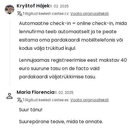
Kryštof Hájek
11. 02. 2025
Tõlgitud keelest cestee.cz
Vaata originaalteksti
Automaatne check-in = online check-in, mida
lennufirma teeb automaatselt ja te peate
esitama oma pardakaardi mobiiltelefonis või
kodus välja trükitud kujul.
Lennujaamas registreerimise eest makstav 40
euro suurune tasu on de facto vaid
pardakaardi väljatrükkimise tasu.
Maria Florencia
11. 02. 2025
Tõlgitud keelest cestee.es
Vaata originaalteksti
Suur tänu!
Suurepärane teave, mida te annate.