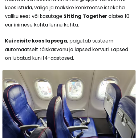
koos istuda, valige ja makske konkreetse istekoha
valiku eest või kasutage
Sitting Together
alates 10
eur inimese kohta lennu kohta.
Kui reisite koos lapsega
, paigutab süsteem
automaatselt täiskasvanu ja lapsed kõrvuti. Lapsed
on lubatud kuni 14-aastased.