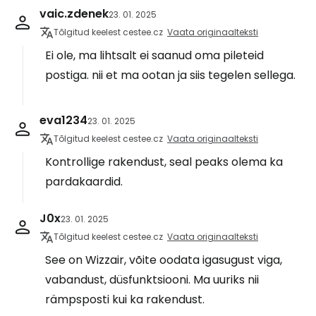
vaic.zdenek
23. 01. 2025
Tõlgitud keelest cestee.cz
Vaata originaalteksti
Ei ole, ma lihtsalt ei saanud oma pileteid
postiga. nii et ma ootan ja siis tegelen sellega.
eva1234
23. 01. 2025
Tõlgitud keelest cestee.cz
Vaata originaalteksti
Kontrollige rakendust, seal peaks olema ka
pardakaardid.
J0x
23. 01. 2025
Tõlgitud keelest cestee.cz
Vaata originaalteksti
See on Wizzair, võite oodata igasugust viga,
vabandust, düsfunktsiooni. Ma uuriks nii
rämpsposti kui ka rakendust.