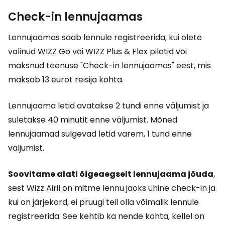
Check-in lennujaamas
Lennujaamas saab lennule registreerida, kui olete
valinud WIZZ Go või WIZZ Plus & Flex piletid või
maksnud teenuse "Check-in lennujaamas" eest, mis
maksab 13 eurot reisija kohta.
Lennujaama letid avatakse 2 tundi enne väljumist ja
suletakse 40 minutit enne väljumist. Mõned
lennujaamad sulgevad letid varem, 1 tund enne
väljumist.
Soovitame alati õigeaegselt lennujaama jõuda
,
sest Wizz Airil on mitme lennu jaoks ühine check-in ja
kui on järjekord, ei pruugi teil olla võimalik lennule
registreerida. See kehtib ka nende kohta, kellel on