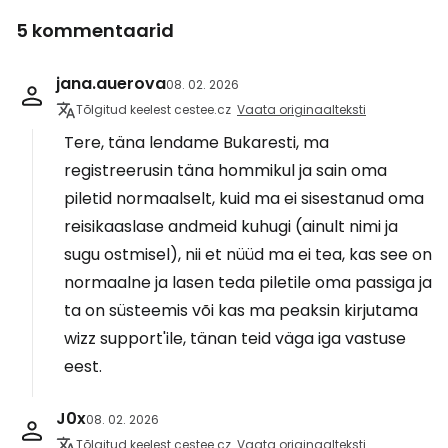
5 kommentaarid
jana.auerova
08. 02. 2026
Tõlgitud keelest cestee.cz
Vaata originaalteksti
Tere, täna lendame Bukaresti, ma
registreerusin täna hommikul ja sain oma
piletid normaalselt, kuid ma ei sisestanud oma
reisikaaslase andmeid kuhugi (ainult nimi ja
sugu ostmisel), nii et nüüd ma ei tea, kas see on
normaalne ja lasen teda piletile oma passiga ja
ta on süsteemis või kas ma peaksin kirjutama
wizz support'ile, tänan teid väga iga vastuse
eest.
J0x
08. 02. 2026
Tõlgitud keelest cestee.cz
Vaata originaalteksti