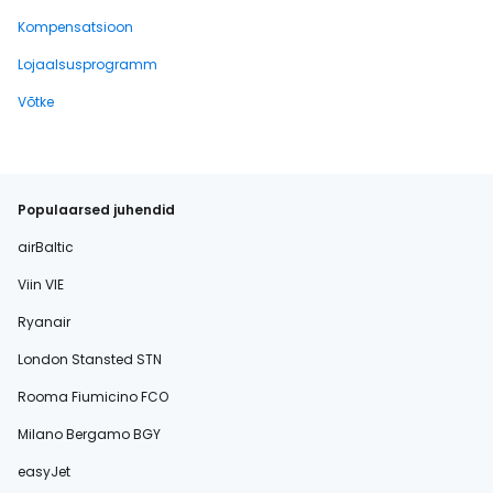
Kompensatsioon
Lojaalsusprogramm
Võtke
Populaarsed juhendid
airBaltic
Viin VIE
Ryanair
London Stansted STN
Rooma Fiumicino FCO
Milano Bergamo BGY
easyJet