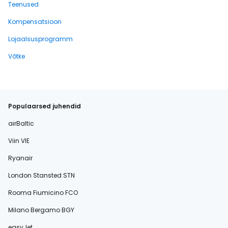
Teenused
Kompensatsioon
Lojaalsusprogramm
Võtke
Populaarsed juhendid
airBaltic
Viin VIE
Ryanair
London Stansted STN
Rooma Fiumicino FCO
Milano Bergamo BGY
easyJet