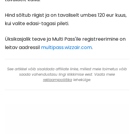
Hind sõltub riigist ja on tavaliselt umbes 120 eur kuus,
kui valite edasi-tagasi pileti.
Üksikasjalik teave ja Multi Pass'ile registreerimine on
leitav aadressil
multipass.wizzair.com
.
See artikkel võib sisaldada affiliate linke, millest meie toimetus võib
saada vahendustasu lingi klikkimise eest. Vaata meie
reklaamipoliitika
lehekülge.