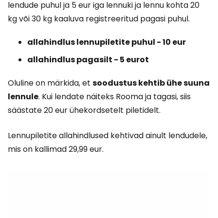
lendude puhul ja 5 eur iga lennuki ja lennu kohta 20
kg või 30 kg kaaluva registreeritud pagasi puhul.
allahindlus lennupiletite puhul - 10 eur
allahindlus pagasilt - 5 eurot
Oluline on märkida, et
soodustus kehtib ühe suuna
lennule
. Kui lendate näiteks Rooma ja tagasi, siis
säästate 20 eur ühekordsetelt piletidelt.
Lennupiletite allahindlused kehtivad ainult lendudele,
mis on kallimad 29,99 eur.