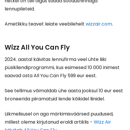
hetkel on teil õigus saada soodushinnaga
lennupileteid.
Ametlikku teavet leiate veebilehelt
wizzair.com
.
Wizz All You Can Fly
2024. aastal käivitas lennufirma veel ühte liiki
püsikliendiprogrammi, kus esimesed 10 000 inimest
saavad osta
All You Can Fly
599 eur eest.
See tellimus võimaldab ühe aasta jooksul 10 eur eest
broneerida piiramatuid lende kõikidel liinidel.
Liikmelisusel on aga märkimisväärsed puudused,
millest oleme kirjutanud eraldi artiklis -
Wizz Air