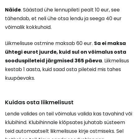
Näide
. Säästad ühe lennupileti pealt 10 eur, see
tähendab, et neli ühe otsa lendu ja seega 40 eur
võimalik kokkuhoid.
Liikmelisuse ostmine maksab 60 eur.
Sa ei maksa
ühtegi eurot juurde, kuid sul on võimalus osta
sooduspileteid järgmised 365 päeva
. Liikmelisus
kestab 1 aasta, kuid saad osta pileteid mis tahes
kuupäevaks.
Kuidas osta liikmelisust
Lende valides on teil võimalus valida kas tavahind või
klubihind. Klubihinnale klõpsates juhatab süsteem
teid automaatselt liikmelisuse kirje ostmiseks. Sel