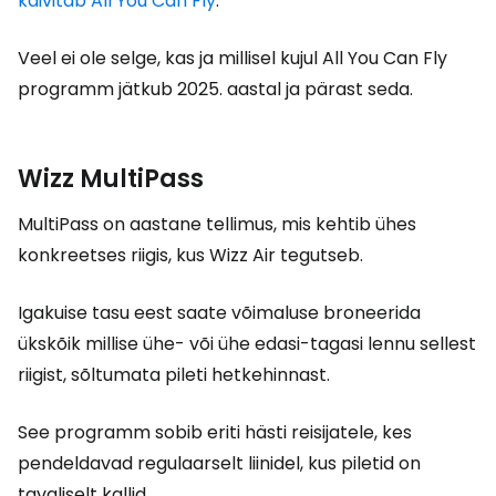
käivitab All You Can Fly
.
Veel ei ole selge, kas ja millisel kujul All You Can Fly
programm jätkub 2025. aastal ja pärast seda.
Wizz MultiPass
MultiPass on aastane tellimus, mis kehtib ühes
konkreetses riigis, kus Wizz Air tegutseb.
Igakuise tasu eest saate võimaluse broneerida
ükskõik millise ühe- või ühe edasi-tagasi lennu sellest
riigist, sõltumata pileti hetkehinnast.
See programm sobib eriti hästi reisijatele, kes
pendeldavad regulaarselt liinidel, kus piletid on
tavaliselt kallid.