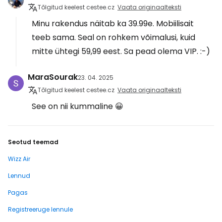
Tõlgitud keelest cestee.cz
Vaata originaalteksti
Minu rakendus näitab ka 39.99e. Mobiilisait
teeb sama. Seal on rohkem võimalusi, kuid
mitte ühtegi 59,99 eest. Sa pead olema VIP. :-)
MaraSourak
23. 04. 2025
Tõlgitud keelest cestee.cz
Vaata originaalteksti
See on nii kummaline 😀
Seotud teemad
Wizz Air
Lennud
Pagas
Registreeruge lennule