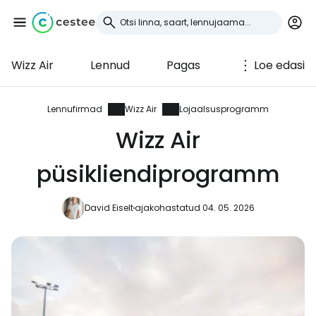
Wizz Air
Lennud
Pagas
Loe edasi
Logi sisse
Cestee'sse
Lennufirmad
Wizz Air
Lojaalsusprogramm
Wizz Air
... ülemaailmne reisikogukond
püsikliendiprogramm
Jätka Google'iga
David Eiselt
ajakohastatud 04. 05. 2026
Jätka Facebookiga
Jätkake e-kirjaga