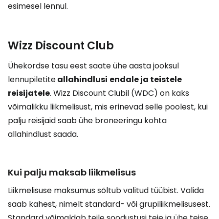
esimesel lennul.
Wizz Discount Club
Ühekordse tasu eest saate ühe aasta jooksul
lennupiletite
allahindlusi
endale ja teistele
reisijatele
. Wizz Discount Clubil (WDC) on kaks
võimalikku liikmelisust, mis erinevad selle poolest, kui
palju reisijaid saab ühe broneeringu kohta
allahindlust saada.
Kui palju maksab liikmelisus
Liikmelisuse maksumus sõltub valitud tüübist. Valida
saab kahest, nimelt standard- või grupiliikmelisusest.
Standard võimaldab teile soodustusi teie ja ühe teise