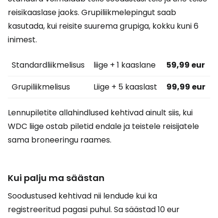
reisikaaslase jaoks. Grupiliikmelepingut saab
kasutada, kui reisite suurema grupiga, kokku kuni 6
inimest.
Standardliikmelisus
liige + 1 kaaslane
59,99 eur
Grupiliikmelisus
Liige + 5 kaaslast
99,99 eur
Lennupiletite allahindlused kehtivad ainult siis, kui
WDC liige ostab piletid endale ja teistele reisijatele
sama broneeringu raames.
Kui palju ma säästan
Soodustused kehtivad nii lendude kui ka
registreeritud pagasi puhul. Sa säästad 10 eur