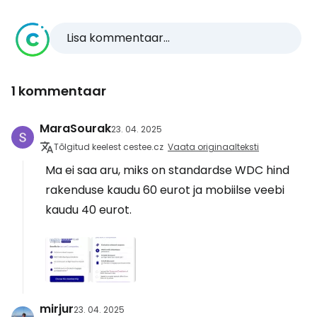
Lisa kommentaar...
1 kommentaar
MaraSourak
23. 04. 2025
Tõlgitud keelest cestee.cz
Vaata originaalteksti
Ma ei saa aru, miks on standardse WDC hind
rakenduse kaudu 60 eurot ja mobiilse veebi
kaudu 40 eurot.
mirjur
23. 04. 2025