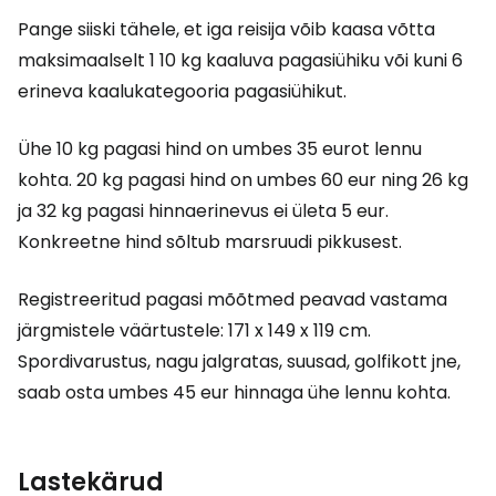
Pange siiski tähele, et iga reisija võib kaasa võtta
maksimaalselt 1 10 kg kaaluva pagasiühiku või kuni 6
erineva kaalukategooria pagasiühikut.
Ühe 10 kg pagasi hind on umbes 35 eurot lennu
kohta. 20 kg pagasi hind on umbes 60 eur ning 26 kg
ja 32 kg pagasi hinnaerinevus ei ületa 5 eur.
Konkreetne hind sõltub marsruudi pikkusest.
Registreeritud pagasi mõõtmed peavad vastama
järgmistele väärtustele: 171 x 149 x 119 cm.
Spordivarustus, nagu jalgratas, suusad, golfikott jne,
saab osta umbes 45 eur hinnaga ühe lennu kohta.
Lastekärud