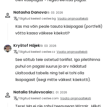
Natasha Danova
19. 03. 2026
Tõlgitud keelest cestee.bg
Vaata originaalteksti
Kas ma võin peale tasuta käsipagasi (portfelli)
võtta kaasa väikese käekoti?
Kryštof Hájek
19. 03. 2026
Tõlgitud keelest cestee.cz
Vaata originaalteksti
See sõltub teie ostetud tariifist. Iga piletihinna
puhul on pagasi suurus ja arv näidatud
ülaltoodud tabelis ning teil ei tohi olla
lisapagasit (isegi mitte väikest käekotti).
Natalia Stulovscaia
12. 01. 2026
Tõlgitud keelest cestee.com
Vaata originaalteksti
Tere! Ma ei ole rahul teenusega Wizzair . Hiljuti