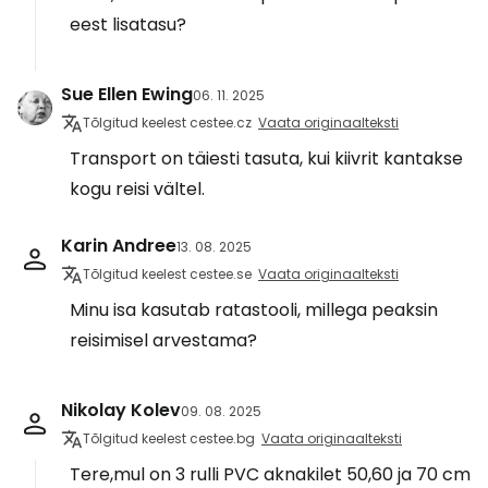
eest lisatasu?
Sue Ellen Ewing
06. 11. 2025
Tõlgitud keelest cestee.cz
Vaata originaalteksti
Transport on täiesti tasuta, kui kiivrit kantakse
kogu reisi vältel.
Karin Andree
13. 08. 2025
Tõlgitud keelest cestee.se
Vaata originaalteksti
Minu isa kasutab ratastooli, millega peaksin
reisimisel arvestama?
Nikolay Kolev
09. 08. 2025
Tõlgitud keelest cestee.bg
Vaata originaalteksti
Tere,mul on 3 rulli PVC aknakilet 50,60 ja 70 cm