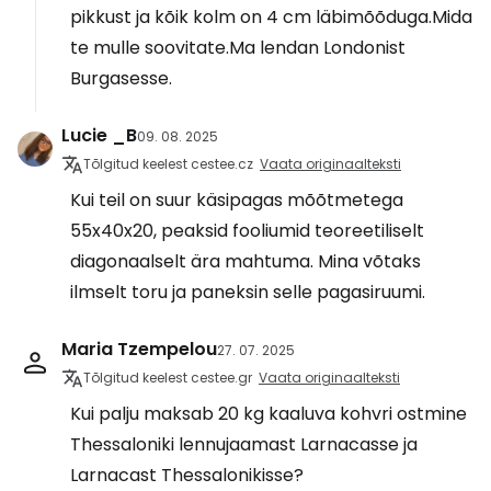
pikkust ja kõik kolm on 4 cm läbimõõduga.Mida
te mulle soovitate.Ma lendan Londonist
Burgasesse.
Lucie _B
09. 08. 2025
Tõlgitud keelest cestee.cz
Vaata originaalteksti
Kui teil on suur käsipagas mõõtmetega
55x40x20, peaksid fooliumid teoreetiliselt
diagonaalselt ära mahtuma. Mina võtaks
ilmselt toru ja paneksin selle pagasiruumi.
Maria Tzempelou
27. 07. 2025
Tõlgitud keelest cestee.gr
Vaata originaalteksti
Kui palju maksab 20 kg kaaluva kohvri ostmine
Thessaloniki lennujaamast Larnacasse ja
Larnacast Thessalonikisse?