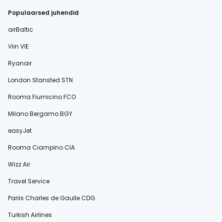
Populaarsed juhendid
airBaltic
Viin VIE
Ryanair
London Stansted STN
Rooma Fiumicino FCO
Milano Bergamo BGY
easyJet
Rooma Ciampino CIA
Wizz Air
Travel Service
Pariis Charles de Gaulle CDG
Turkish Airlines