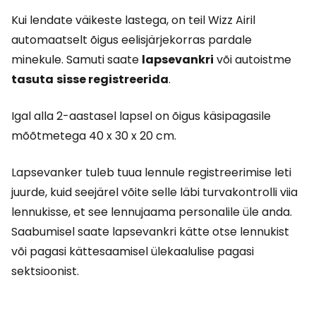
Kui lendate väikeste lastega, on teil Wizz Airil
automaatselt õigus eelisjärjekorras pardale
minekule. Samuti saate
lapsevankri
või autoistme
tasuta
sisse registreerida
.
Igal alla 2-aastasel lapsel on õigus käsipagasile
mõõtmetega 40 x 30 x 20 cm.
Lapsevanker tuleb tuua lennule registreerimise leti
juurde, kuid seejärel võite selle läbi turvakontrolli viia
lennukisse, et see lennujaama personalile üle anda.
Saabumisel saate lapsevankri kätte otse lennukist
või pagasi kättesaamisel ülekaalulise pagasi
sektsioonist.