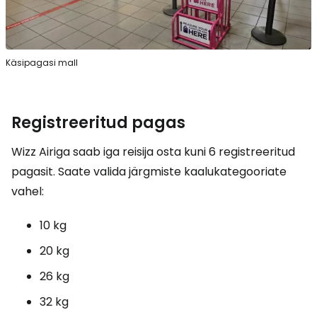
Käsipagasi mall
Registreeritud pagas
Wizz Airiga saab iga reisija osta kuni 6 registreeritud
pagasit. Saate valida järgmiste kaalukategooriate
vahel:
10 kg
20 kg
26 kg
32 kg