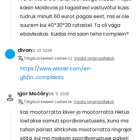
käisin Moldovas ja tagasiteel vastuvõtul küsis
tüdruk minult 60 eurot pagasi eest, mis ei ole
suurem kui 40*30*20 ratastel. Ta oli väga
ebaviisakas. Kuidas ma saan teha complein?
divan
12. 01. 2026
Tõlgitud keelest cestee.cz
Vaata originaalteksti
https://www.wizzair.com/en-
gb/in...complaints
Igor Močáry
06. 11. 2025
Tõlgitud keelest cestee.sk
Vaata originaalteksti
kas mootorratta kiiver ja mootorratta riietus
loetakse samuti spordivarustuseks, kuna ma
tahan pärast sihtkohas mootorratta ringrajal
sõita, kui ma maksan spordivarustuse paketi