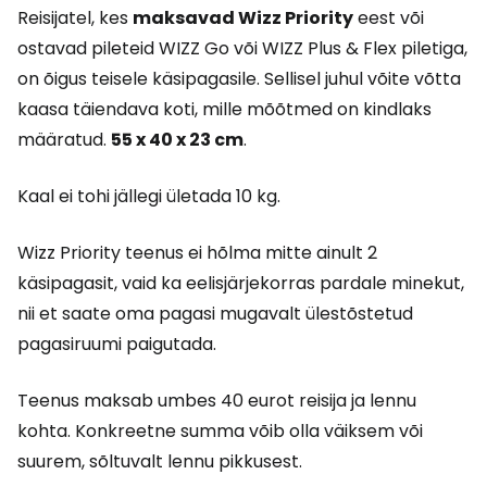
Reisijatel, kes
maksavad Wizz Priority
eest või
ostavad pileteid WIZZ Go või WIZZ Plus & Flex piletiga,
on õigus teisele käsipagasile. Sellisel juhul võite võtta
kaasa täiendava koti, mille mõõtmed on kindlaks
määratud.
55 x 40 x 23 cm
.
Kaal ei tohi jällegi ületada 10 kg.
Wizz Priority teenus ei hõlma mitte ainult 2
käsipagasit, vaid ka eelisjärjekorras pardale minekut,
nii et saate oma pagasi mugavalt ülestõstetud
pagasiruumi paigutada.
Teenus maksab umbes 40 eurot reisija ja lennu
kohta. Konkreetne summa võib olla väiksem või
suurem, sõltuvalt lennu pikkusest.