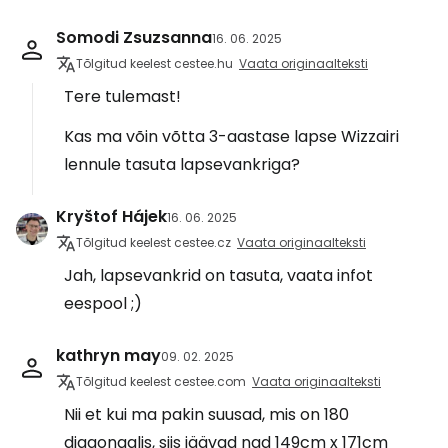
Somodi Zsuzsanna
16. 06. 2025
Tõlgitud keelest cestee.hu
Vaata originaalteksti
Tere tulemast!
Kas ma võin võtta 3-aastase lapse Wizzairi
lennule tasuta lapsevankriga?
Kryštof Hájek
16. 06. 2025
Tõlgitud keelest cestee.cz
Vaata originaalteksti
Jah, lapsevankrid on tasuta, vaata infot
eespool ;)
kathryn may
09. 02. 2025
Tõlgitud keelest cestee.com
Vaata originaalteksti
Nii et kui ma pakin suusad, mis on 180
diagonaalis, siis jäävad nad 149cm x 171cm