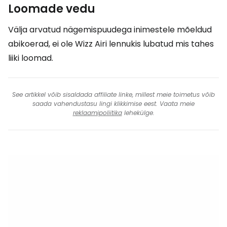
Loomade vedu
Välja arvatud nägemispuudega inimestele mõeldud
abikoerad, ei ole Wizz Airi lennukis lubatud mis tahes
liiki loomad.
See artikkel võib sisaldada affiliate linke, millest meie toimetus võib
saada vahendustasu lingi klikkimise eest. Vaata meie
reklaamipoliitika
lehekülge.