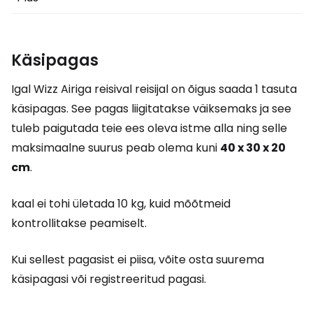
Käsipagas
Igal Wizz Airiga reisival reisijal on õigus saada 1 tasuta
käsipagas. See pagas liigitatakse väiksemaks ja see
tuleb paigutada teie ees oleva istme alla ning selle
maksimaalne suurus peab olema kuni
40 x 30 x 20
cm
.
kaal ei tohi ületada 10 kg, kuid mõõtmeid
kontrollitakse peamiselt.
Kui sellest pagasist ei piisa, võite osta suurema
käsipagasi või registreeritud pagasi.