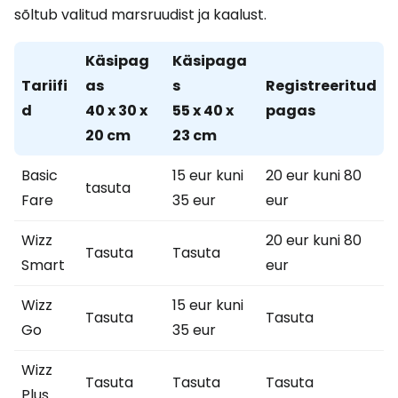
sõltub valitud marsruudist ja kaalust.
Käsipag
Käsipaga
Tariifi
as
s
Registreeritud
d
40 x 30 x
55 x 40 x
pagas
20 cm
23 cm
Basic
15 eur kuni
20 eur kuni 80
tasuta
Fare
35 eur
eur
Wizz
20 eur kuni 80
Tasuta
Tasuta
Smart
eur
Wizz
15 eur kuni
Tasuta
Tasuta
Go
35 eur
Wizz
Tasuta
Tasuta
Tasuta
Plus