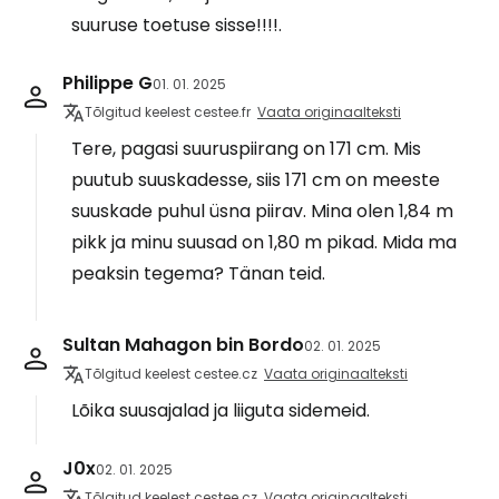
suuruse toetuse sisse!!!!.
Philippe G
01. 01. 2025
Tõlgitud keelest cestee.fr
Vaata originaalteksti
Tere, pagasi suuruspiirang on 171 cm. Mis
puutub suuskadesse, siis 171 cm on meeste
suuskade puhul üsna piirav. Mina olen 1,84 m
pikk ja minu suusad on 1,80 m pikad. Mida ma
peaksin tegema? Tänan teid.
Sultan Mahagon bin Bordo
02. 01. 2025
Tõlgitud keelest cestee.cz
Vaata originaalteksti
Lõika suusajalad ja liiguta sidemeid.
J0x
02. 01. 2025
Tõlgitud keelest cestee.cz
Vaata originaalteksti