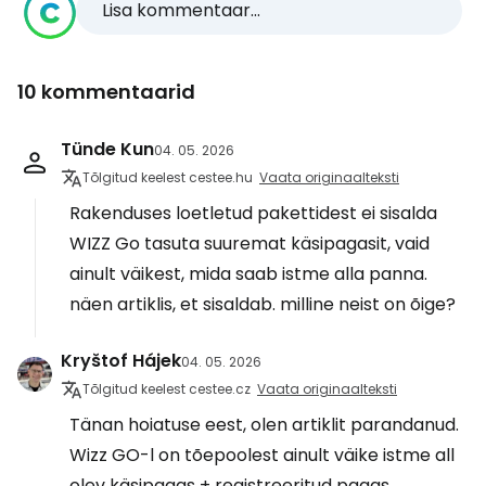
Lisa kommentaar...
10 kommentaarid
Tünde Kun
04. 05. 2026
Tõlgitud keelest cestee.hu
Vaata originaalteksti
Rakenduses loetletud pakettidest ei sisalda
WIZZ Go tasuta suuremat käsipagasit, vaid
ainult väikest, mida saab istme alla panna.
näen artiklis, et sisaldab. milline neist on õige?
Kryštof Hájek
04. 05. 2026
Tõlgitud keelest cestee.cz
Vaata originaalteksti
Tänan hoiatuse eest, olen artiklit parandanud.
Wizz GO-l on tõepoolest ainult väike istme all
olev käsipagas + registreeritud pagas.