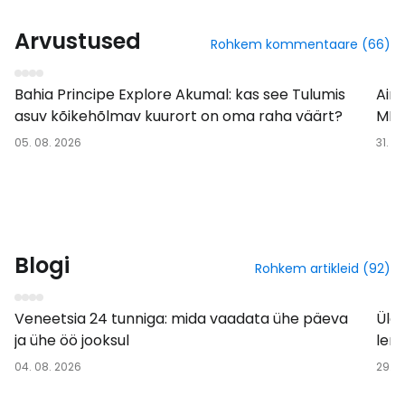
Arvustused
Rohkem kommentaare (66)
Hotell
Ärikl
Bahia Principe Explore Akumal: kas see Tulumis
Air 
asuv kõikehõlmav kuurort on oma raha väärt?
MEX
05. 08. 2026
31. 0
Blogi
Rohkem artikleid (92)
Sihtkohas
Len
Veneetsia 24 tunniga: mida vaadata ühe päeva
Üleb
ja ühe öö jooksul
lenn
04. 08. 2026
29. 0