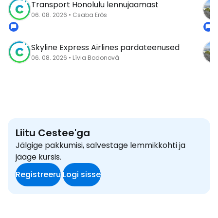
Transport Honolulu lennujaamast
06. 08. 2026 • Csaba Erős
Skyline Express Airlines pardateenused
06. 08. 2026 • Lívia Bodonová
Liitu Cestee'ga
Jälgige pakkumisi, salvestage lemmikkohti ja
jääge kursis.
Registreeru
Logi sisse