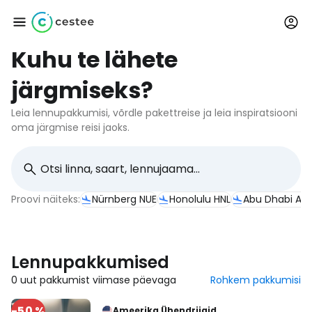
Kuhu te lähete
Logi sisse
järgmiseks?
Cestee'sse
Leia lennupakkumisi, võrdle pakettreise ja leia inspiratsiooni
oma järgmise reisi jaoks.
... ülemaailmne reisikogukond
Jätka Google'iga
Proovi näiteks:
Nürnberg NUE
Honolulu HNL
Abu Dhabi AU
Jätka Facebookiga
Lennupakkumised
0 uut pakkumist viimase päevaga
Rohkem pakkumisi
Jätkake e-kirjaga
-50 %
Ameerika Ühendriigid