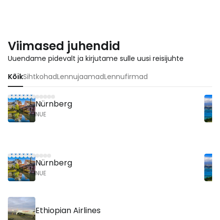
Viimased juhendid
Uuendame pidevalt ja kirjutame sulle uusi reisijuhte
Kõik
Sihtkohad
Lennujaamad
Lennufirmad
Nürnberg
NUE
Nürnberg
NUE
Ethiopian Airlines