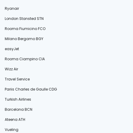
Ryanair
London Stansted STN
Rooma Fiumicino FCO
Milano Bergamo BGY
easyJet
Rooma Ciampino CIA
Wizz Air
Travel Service
Pariis Charles de Gaulle CDG
Turkish Airlines
Barcelona BCN
Ateena ATH
Vueling