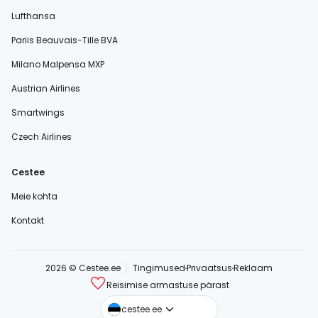
Lufthansa
Pariis Beauvais-Tille BVA
Milano Malpensa MXP
Austrian Airlines
Smartwings
Czech Airlines
Cestee
Meie kohta
Kontakt
2026 © Cestee.ee
Tingimused
Privaatsus
Reklaam
Reisimise armastuse pärast
cestee.com
cestee.ee