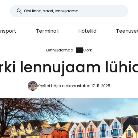
nsport
Terminali
Hotellid
Teenuse
Lennujaamad
Cork
ki lennujaam lühi
Kryštof Hájek
ajakohastatud 17. 11. 2025