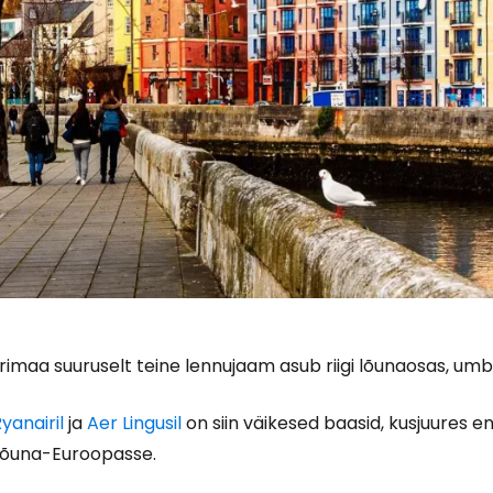
irimaa suuruselt teine lennujaam asub riigi lõunaosas, um
yanairil
ja
Aer Lingusil
on siin väikesed baasid, kusjuures e
Lõuna-Euroopasse.