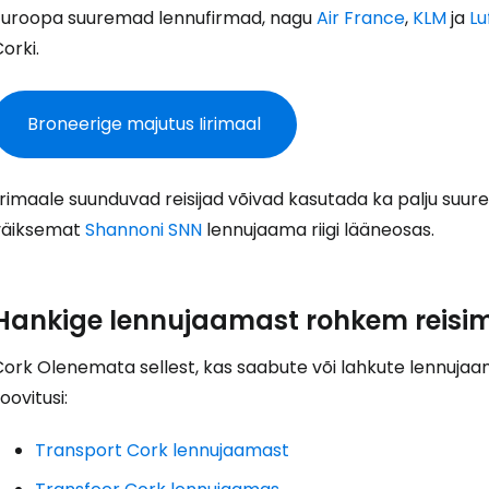
Logi sisse 
Euroopa suuremad lennufirmad, nagu
Air France
,
KLM
ja
Lu
orki.
... ülemaailmne reisikogukond
Broneerige majutus Iirimaal
irimaale suunduvad reisijad võivad kasutada ka palju suu
väiksemat
Shannoni SNN
lennujaama riigi lääneosas.
J
Hankige lennujaamast rohkem reisim
Jä
Cork Olenemata sellest, kas saabute või lahkute lennujaa
oovitusi:
Transport Cork lennujaamast