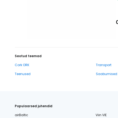
Seotud teemad
Cork ORK
Transport
Teenused
Saabumised j
Populaarsed juhendid
airBaltic
Viin VIE