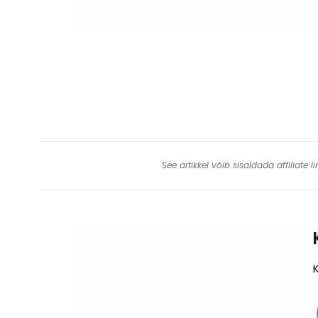
See artikkel võib sisaldada affiliate
K