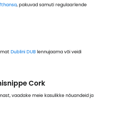
Cestee'sse
fthansa
, pakuvad samuti regulaarlende
Jätka Google'iga
remat
Dublini DUB
lennujaama või veidi
ätka Facebookiga
isnippe Cork
tkake e-kirjaga
mast, vaadake meie kasulikke nõuandeid ja