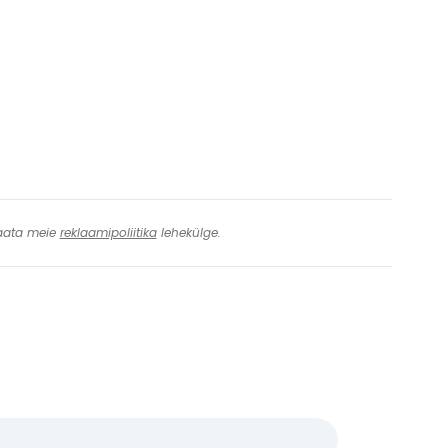
 Vaata meie
reklaamipoliitika
lehekülge.