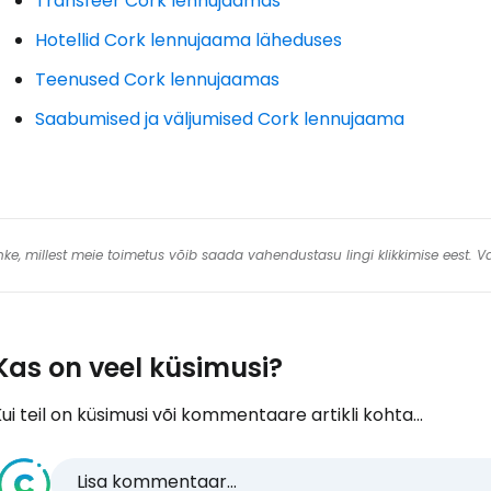
Transfeer Cork lennujaamas
Hotellid Cork lennujaama läheduses
Teenused Cork lennujaamas
Saabumised ja väljumised Cork lennujaama
 linke, millest meie toimetus võib saada vahendustasu lingi klikkimise eest.
Kas on veel küsimusi?
ui teil on küsimusi või kommentaare artikli kohta...
Lisa kommentaar...