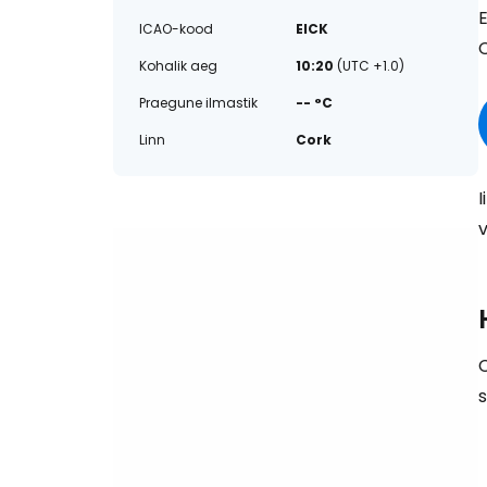
ICAO-kood
EICK
C
Kohalik aeg
10:20
(UTC +1.0)
Praegune ilmastik
-- °C
Linn
Cork
I
s