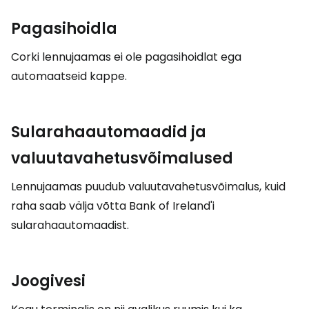
Pagasihoidla
Corki lennujaamas ei ole pagasihoidlat ega
automaatseid kappe.
Sularahaautomaadid ja
valuutavahetusvõimalused
Lennujaamas puudub valuutavahetusvõimalus, kuid
raha saab välja võtta Bank of Ireland'i
sularahaautomaadist.
Joogivesi