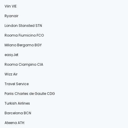
Viin VIE
Ryanair
London Stansted STN
Rooma Fiumicino FCO
Milano Bergamo BGY
easyJet
Rooma Ciampino CIA
Wizz Air
Travel Service
Pariis Charles de Gaulle CDG
Turkish Airlines
Barcelona BCN
Ateena ATH