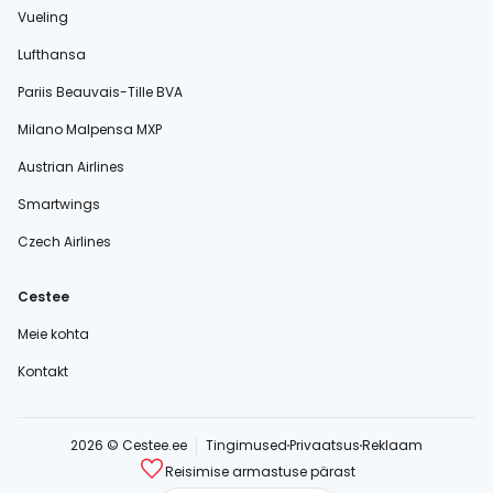
Vueling
Lufthansa
Pariis Beauvais-Tille BVA
Milano Malpensa MXP
Austrian Airlines
Smartwings
Czech Airlines
Cestee
Meie kohta
Kontakt
2026 © Cestee.ee
Tingimused
Privaatsus
Reklaam
Reisimise armastuse pärast
cestee.com