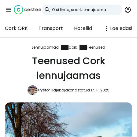
Cork ORK
Transport
Hotellid
Loe edasi
Logi sisse
Cestee'sse
Lennujaamad
Cork
Teenused
Teenused Cork
... ülemaailmne reisikogukond
lennujaamas
Jätka Google'iga
Kryštof Hájek
ajakohastatud 17. 11. 2025
Jätka Facebookiga
Jätkake e-kirjaga