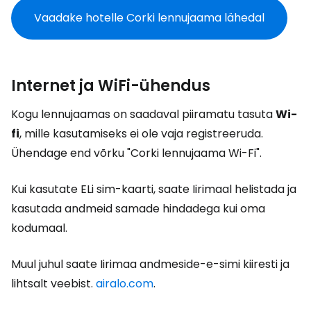
Vaadake hotelle Corki lennujaama lähedal
Internet ja WiFi-ühendus
Kogu lennujaamas on saadaval piiramatu tasuta
Wi-
fi
, mille kasutamiseks ei ole vaja registreeruda.
Ühendage end võrku "Corki lennujaama Wi-Fi".
Kui kasutate ELi sim-kaarti, saate Iirimaal helistada ja
kasutada andmeid samade hindadega kui oma
kodumaal.
Muul juhul saate Iirimaa andmeside-e-simi kiiresti ja
lihtsalt veebist.
airalo.com
.