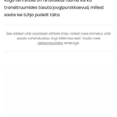
Kogu terminalis on nii avalikus ruumis kui ka
transiitruumides tasuta joogipurskkaevud, millest
saate ise tühja pudelit täita.
See artikkel võib sisaldada affiliate linke, millest meie toimetus võib
saada vahendustasu lingi klikkimise eest. Vaata meie
reklaamipoliitika
lehekülge.