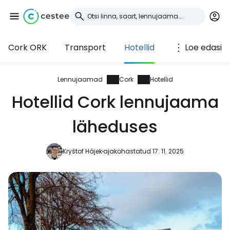
Cork ORK
Transport
Hotellid
Loe edasi
Logi sisse
Cestee'sse
Lennujaamad
Cork
Hotellid
Hotellid Cork lennujaama
... ülemaailmne reisikogukond
läheduses
Jätka Google'iga
Kryštof Hájek
ajakohastatud 17. 11. 2025
Jätka Facebookiga
Jätkake e-kirjaga