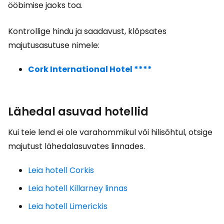
ööbimise jaoks toa.
Kontrollige hindu ja saadavust, klõpsates
majutusasutuse nimele:
Cork International Hotel ****
Lähedal asuvad hotellid
Kui teie lend ei ole varahommikul või hilisõhtul, otsige
majutust lähedalasuvates linnades.
Leia hotell Corkis
Leia hotell Killarney linnas
Leia hotell Limerickis