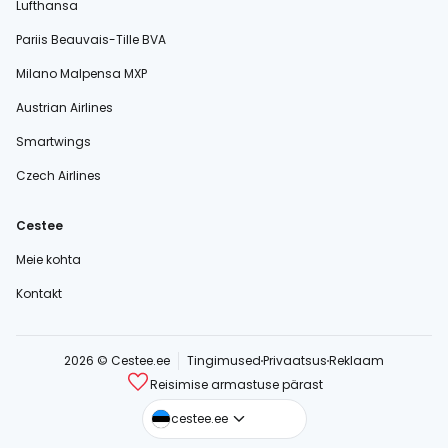
Lufthansa
Pariis Beauvais-Tille BVA
Milano Malpensa MXP
Austrian Airlines
Smartwings
Czech Airlines
Cestee
Meie kohta
Kontakt
2026 © Cestee.ee
Tingimused
Privaatsus
Reklaam
Reisimise armastuse pärast
cestee.com
cestee.ee
cestee.sk