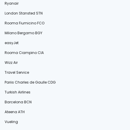
Ryanair
London Stansted STN
Rooma Fiumicino FCO
Milano Bergamo BGY
easyJet
Rooma Ciampino CIA
Wizz Air
Travel Service
Pariis Charles de Gaulle CDG
Turkish Airlines
Barcelona BCN
Ateena ATH
Vueling