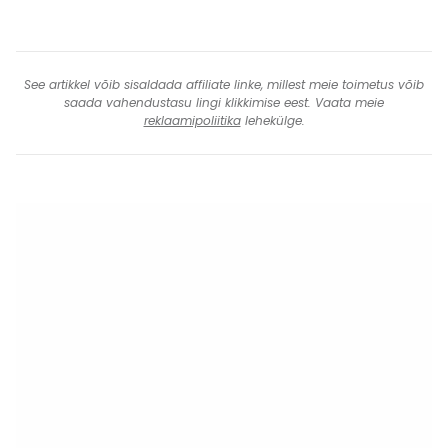
See artikkel võib sisaldada affiliate linke, millest meie toimetus võib
saada vahendustasu lingi klikkimise eest. Vaata meie
reklaamipoliitika
lehekülge.