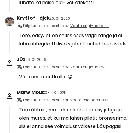
lubate ka naise õla- või käekotti.
Kryštof Hájek
26. 01. 2026
Tõlgitud keelest cestee.cz
Vaata originaalteksti
Tere, easyJet on selles osas väga range ja ei
luba ühtegi kotti lisaks juba tasutud teenustele.
J0x
26. 01. 2026
Tõlgitud keelest cestee.cz
Vaata originaalteksti
Võta see mantli alla. 😊
Marw Mouc
08. 03. 2025
Tõlgitud keelest cestee.gr
Vaata originaalteksti
Tere õhtust, ma tahan lennata easy jetiga ja
olen mures, et kui ma lähen piletit broneerima,
siis ei anna see võimalust väikese käsipagasi