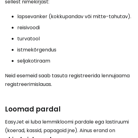
sellest nimekirjast:
lapsevanker (kokkupandav või mitte-tahutav).
reisivoodi
turvatool
istmekõrgendus
seljakotiraam
Neid esemeid saab tasuta registreerida lennujaama
registreerimislauas.
Loomad pardal
EasyJet ei luba lemmikloomi pardale ega lastiruumi
(koerad, kassid, papagoid jne). Ainus erand on