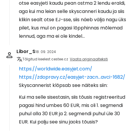
otse easyjeti kaudu pean ostma 2 lendu eraldi,
aga kui ma leian selle skyscanneri kaudu ja siis
klikin sealt otse EJ-sse, siis näeb välja nagu üks
pilet, kus mul on pagasi lõpphinnas mõlemad
lennud, aga ma ei ole kindel...
Libor_S
18. 09. 2024
Tõlgitud keelest cestee.cz
Vaata originaalteksti
https://worldwide.easyjet.com/
https://zdopravy.cz/easyjet-zacn...avci-1682/
Skyscannerist klõpsab see näiteks siin:
Kui ma selle sisestasin, siis tõusis registreeritud
pagasi hind umbes 60 EUR, mis oli 1. segmendi
puhul alla 30 EUR ja 2. segmendi puhul üle 30
EUR. Kui palju see sinu jaoks tõusis?