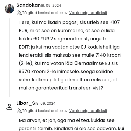
Sandokan
18. 09. 2024
Tõlgitud keelest cestee.cz
Vaata originaalteksti
Tere, kui ma lisasin pagasi, siis ütleb see +107
EUR, nii et see on kummaline, et see ei liida
kokku 60 EUR 2 segmendi eest, nagu te...
EDIT: ja kui ma vaatan otse EJ kodulehelt iga
lend eraldi, siis maksab see mulle 7140 krooni
(2-le), kui ma võtan läbi ülemaailmse EJ siis
9570 krooni 2-le inimesele..seega soliidne
vahe..kallima piletiga ilmselt on eelis see, et
mul on garanteeritud transfeer, vist?
Libor_S
18. 09. 2024
Tõlgitud keelest cestee.cz
Vaata originaalteksti
Ma arvan, et jah, aga ma ei tea, kuidas see
garantii toimib. Kindlasti ei ole see odavam, kui