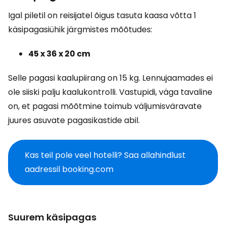
Igal piletil on reisijatel õigus tasuta kaasa võtta 1
käsipagasiühik järgmistes mõõtudes:
45 x 36 x 20 cm
Selle pagasi kaalupiirang on 15 kg. Lennujaamades ei
ole siiski palju kaalukontrolli. Vastupidi, väga tavaline
on, et pagasi mõõtmine toimub väljumisväravate
juures asuvate pagasikastide abil.
Kas teil pole veel hotelli? Saa allahindlust
aadressil booking.com
Suurem käsipagas