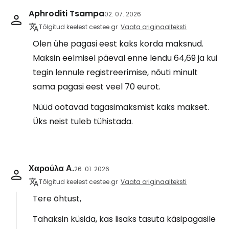
Aphroditi Tsampa
02. 07. 2026
Tõlgitud keelest cestee.gr
Vaata originaalteksti
Olen ühe pagasi eest kaks korda maksnud.
Maksin eelmisel päeval enne lendu 64,69 ja kui
tegin lennule registreerimise, nõuti minult
sama pagasi eest veel 70 eurot.
Nüüd ootavad tagasimaksmist kaks makset.
Üks neist tuleb tühistada.
Χαρούλα Α.
26. 01. 2026
Tõlgitud keelest cestee.gr
Vaata originaalteksti
Tere õhtust,
Tahaksin küsida, kas lisaks tasuta käsipagasile