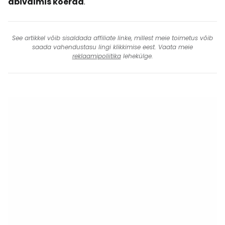
abivalmis koerad
.
See artikkel võib sisaldada affiliate linke, millest meie toimetus võib
saada vahendustasu lingi klikkimise eest. Vaata meie
reklaamipoliitika
lehekülge.