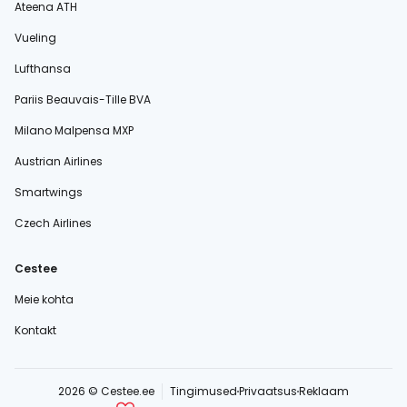
Ateena ATH
Vueling
Lufthansa
Pariis Beauvais-Tille BVA
Milano Malpensa MXP
Austrian Airlines
Smartwings
Czech Airlines
Cestee
Meie kohta
Kontakt
2026 © Cestee.ee
Tingimused
Privaatsus
Reklaam