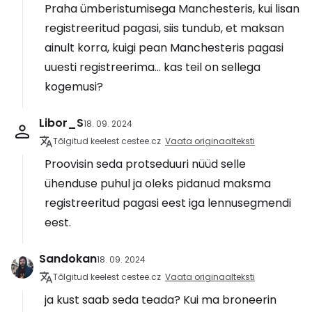
Praha ümberistumisega Manchesteris, kui lisan
registreeritud pagasi, siis tundub, et maksan
ainult korra, kuigi pean Manchesteris pagasi
uuesti registreerima... kas teil on sellega
kogemusi?
Libor_S
18. 09. 2024
Tõlgitud keelest cestee.cz
Vaata originaalteksti
Proovisin seda protseduuri nüüd selle
ühenduse puhul ja oleks pidanud maksma
registreeritud pagasi eest iga lennusegmendi
eest.
Sandokan
18. 09. 2024
Tõlgitud keelest cestee.cz
Vaata originaalteksti
ja kust saab seda teada? Kui ma broneerin