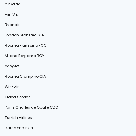
airBaltic
Viin VIE
Ryanair
London Stansted STN
Rooma Fiumicino FCO
Milano Bergamo BGY
easyJet
Rooma Ciampino CIA
Wizz Air
Travel Service
Pariis Charles de Gaulle CDG
Turkish Airlines
Barcelona BCN