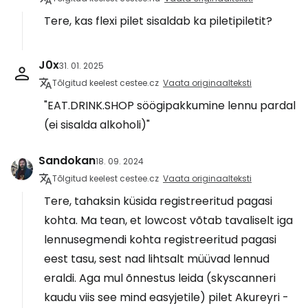
Tere, kas flexi pilet sisaldab ka piletipiletit?
J0x
31. 01. 2025
Tõlgitud keelest cestee.cz
Vaata originaalteksti
"EAT.DRINK.SHOP söögipakkumine lennu pardal
(ei sisalda alkoholi)"
Sandokan
18. 09. 2024
Tõlgitud keelest cestee.cz
Vaata originaalteksti
Tere, tahaksin küsida registreeritud pagasi
kohta. Ma tean, et lowcost võtab tavaliselt iga
lennusegmendi kohta registreeritud pagasi
eest tasu, sest nad lihtsalt müüvad lennud
eraldi. Aga mul õnnestus leida (skyscanneri
kaudu viis see mind easyjetile) pilet Akureyri -