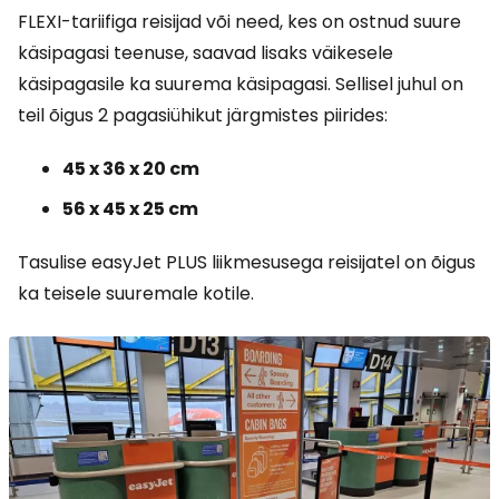
FLEXI-tariifiga reisijad või need, kes on ostnud suure
käsipagasi teenuse, saavad lisaks väikesele
käsipagasile ka suurema käsipagasi. Sellisel juhul on
teil õigus 2 pagasiühikut järgmistes piirides:
45 x 36 x 20 cm
56 x 45 x 25 cm
Tasulise easyJet PLUS liikmesusega reisijatel on õigus
ka teisele suuremale kotile.