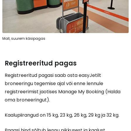
Mall, suurem käsipagas
Registreeritud pagas
Registreeritud pagasi saab osta easyJetilt
broneeringu tegemise ajal või enne lennule
registreerimist jaotises Manage My Booking (Halda
oma broneeringut).
Kaalupiirangud on 15 kg, 23 kg, 26 kg, 29 kg ja 32 kg.
Pagasi hind sõltub lennu pikkusest ja kaalust.