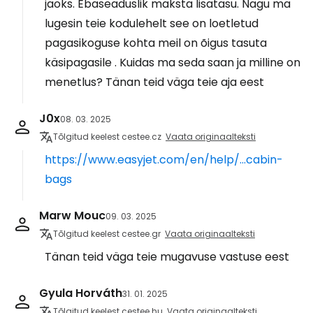
jaoks. Ebaseaduslik maksta lisatasu. Nagu ma
lugesin teie kodulehelt see on loetletud
pagasikoguse kohta meil on õigus tasuta
käsipagasile . Kuidas ma seda saan ja milline on
menetlus? Tänan teid väga teie aja eest
J0x
08. 03. 2025
Tõlgitud keelest cestee.cz
Vaata originaalteksti
https://www.easyjet.com/en/help/...cabin-
bags
Marw Mouc
09. 03. 2025
Tõlgitud keelest cestee.gr
Vaata originaalteksti
Tänan teid väga teie mugavuse vastuse eest
Gyula Horváth
31. 01. 2025
Tõlgitud keelest cestee.hu
Vaata originaalteksti