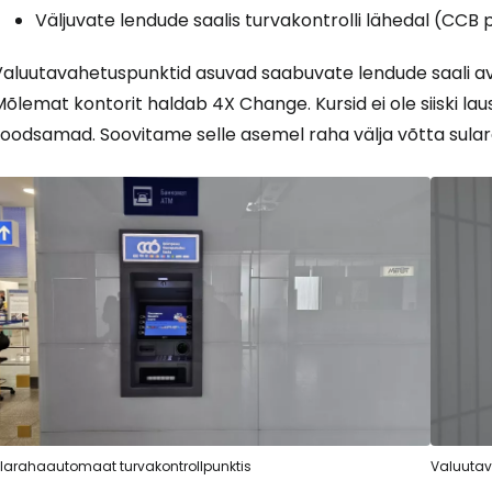
Väljuvate lendude saalis turvakontrolli lähedal (CCB 
aluutavahetuspunktid asuvad saabuvate lendude saali aval
õlemat kontorit haldab 4X Change. Kursid ei ole siiski laus
soodsamad. Soovitame selle asemel raha välja võtta sula
larahaautomaat turvakontrollpunktis
Valuuta