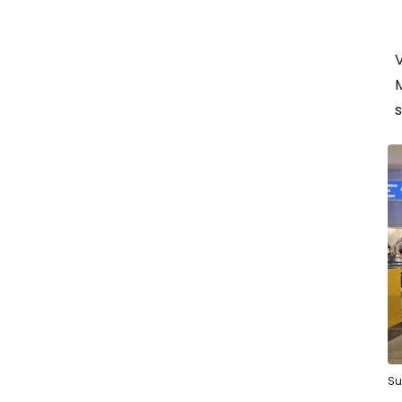
V
M
Su