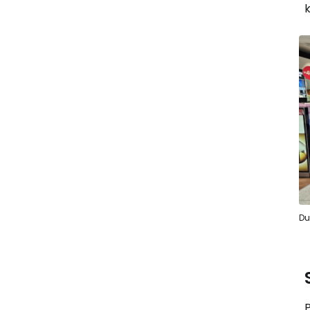
k
Du
P