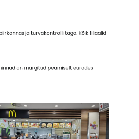
Cestee'sse
irkonnas ja turvakontrolli taga. Kõik filiaalid
Jätka Google'iga
, hinnad on märgitud peamiselt eurodes
ätka Facebookiga
tkake e-kirjaga