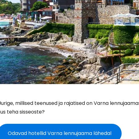
urige, millised teenused ja rajatised on Varna lennujaama
us teha sisseoste?
Odavad hotellid Varna lennujaama lähedal