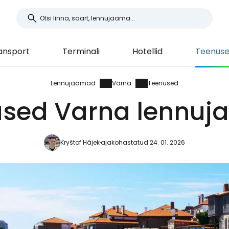
ansport
Terminali
Hotellid
Teenus
Lennujaamad
Varna
Teenused
sed Varna lennu
Kryštof Hájek
ajakohastatud 24. 01. 2026