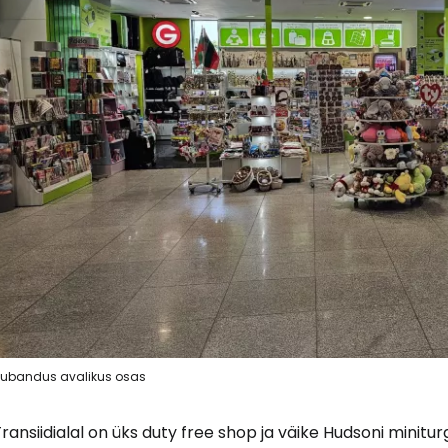
ubandus avalikus osas
ransiidialal on üks
duty free shop
ja väike Hudsoni minitur