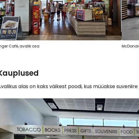
nger Café, avalik osa
McDonald
Kauplused
valikus alas on kaks väikest poodi, kus müüakse suveniire 