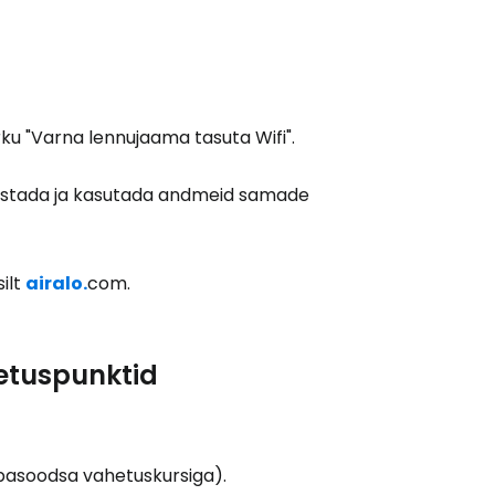
ku "Varna lennujaama tasuta Wifi".
 helistada ja kasutada andmeid samade
silt
airalo.
com.
etuspunktid
basoodsa vahetuskursiga).