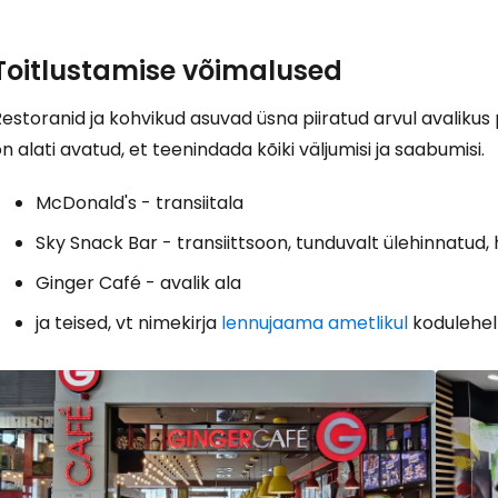
Toitlustamise võimalused
Logi sisse 
estoranid ja kohvikud asuvad üsna piiratud arvul avalikus pi
n alati avatud, et teenindada kõiki väljumisi ja saabumisi.
... ülemaailmne reisikogukond
McDonald's - transiitala
Sky Snack Bar - transiittsoon, tunduvalt ülehinnatud
Ginger Café - avalik ala
ja teised, vt nimekirja
lennujaama ametlikul
kodulehel
J
Jä