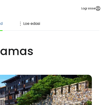
Logi sisse
ed
Loe edasi
jaamas