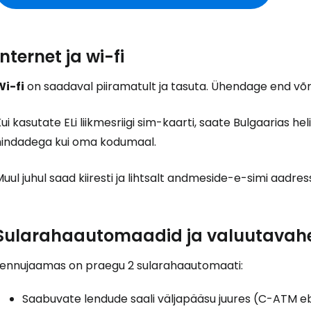
Internet ja wi-fi
Wi-fi
on saadaval piiramatult ja tasuta. Ühendage end võr
ui kasutate ELi liikmesriigi sim-kaarti, saate Bulgaarias
hindadega kui oma kodumaal.
uul juhul saad kiiresti ja lihtsalt andmeside-e-simi aadres
Sularahaautomaadid ja valuutavah
Lennujaamas on praegu 2 sularahaautomaati:
Saabuvate lendude saali väljapääsu juures (C-ATM e