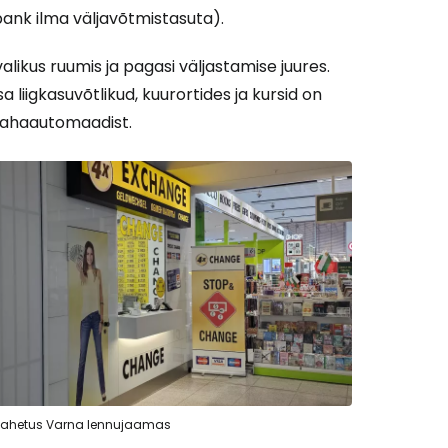
pank ilma väljavõtmistasuta).
ikus ruumis ja pagasi väljastamise juures.
a liigkasuvõtlikud, kuurortides ja kursid on
rahaautomaadist.
vahetus Varna lennujaamas