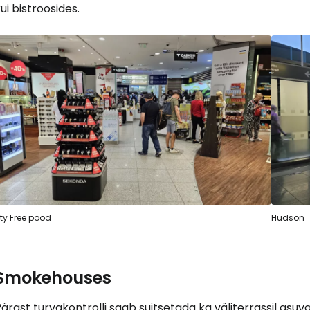
ui bistroosides.
ty Free pood
Hudson
Smokehouses
ärast turvakontrolli saab suitsetada ka väliterrassil asuv