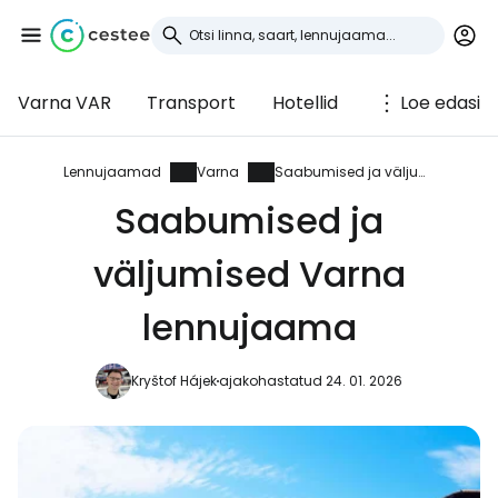
Varna VAR
Transport
Hotellid
Loe edasi
Logi sisse
Cestee'sse
Lennujaamad
Varna
Saabumised ja väljumised
Saabumised ja
... ülemaailmne reisikogukond
väljumised Varna
Jätka Google'iga
lennujaama
Kryštof Hájek
ajakohastatud 24. 01. 2026
Jätka Facebookiga
Jätkake e-kirjaga