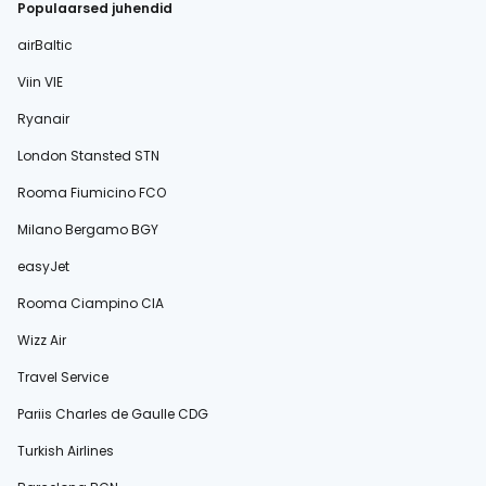
Populaarsed juhendid
airBaltic
Viin VIE
Ryanair
London Stansted STN
Rooma Fiumicino FCO
Milano Bergamo BGY
easyJet
Rooma Ciampino CIA
Wizz Air
Travel Service
Pariis Charles de Gaulle CDG
Turkish Airlines