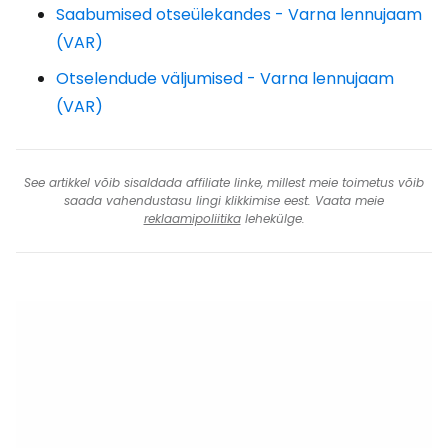
Saabumised otseülekandes - Varna lennujaam
(VAR)
Otselendude väljumised - Varna lennujaam
(VAR)
See artikkel võib sisaldada affiliate linke, millest meie toimetus võib
saada vahendustasu lingi klikkimise eest. Vaata meie
reklaamipoliitika
lehekülge.