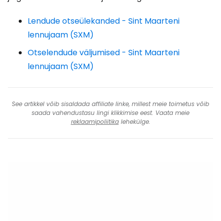
Lendude otseülekanded - Sint Maarteni
lennujaam (SXM)
Otselendude väljumised - Sint Maarteni
lennujaam (SXM)
See artikkel võib sisaldada affiliate linke, millest meie toimetus võib
saada vahendustasu lingi klikkimise eest. Vaata meie
reklaamipoliitika
lehekülge.