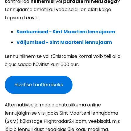
kontrollida
hilinemisi
või
pardale mineku aega
?
Lennujaama ametlikul veebisaidil on alati kõige
täpsem teave:
Saabumised - Sint Maarteni lennujaam
Väljumised - Sint Maarteni lennujaam
Lennu hilinemise või tühistamise korral võib teil olla
õigus saada hüvitist kuni 600 eur.
Hüvitise taotlemiseks
Alternatiivse ja meelelahutuslikuma online
lennujälgimise viisi jaoks Sint Maarteni lennujaama
(SXM) külastage Flightradar24.com, veebisaiti, mis
jälgib lennuliiklust reaalajas üle kogu maailma.