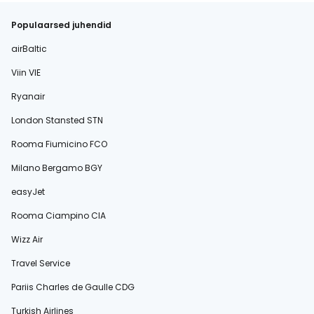
Populaarsed juhendid
airBaltic
Viin VIE
Ryanair
London Stansted STN
Rooma Fiumicino FCO
Milano Bergamo BGY
easyJet
Rooma Ciampino CIA
Wizz Air
Travel Service
Pariis Charles de Gaulle CDG
Turkish Airlines