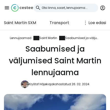
Saint Martin SXM
Transport
Loe edasi
Logi sisse
Cestee'sse
Lennujaamad
Saint Martin
Saabumised ja väljumised
Saabumised ja
... ülemaailmne reisikogukond
väljumised Saint Martin
Jätka Google'iga
lennujaama
Kryštof Hájek
ajakohastatud 26. 02. 2024
Jätka Facebookiga
Jätkake e-kirjaga