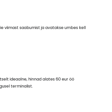
Cestee'sse
ie viimast saabumist ja avatakse umbes kell
Jätka Google'iga
ätka Facebookiga
tselt ideaalne, hinnad alates 60 eur öö
tkake e-kirjaga
usel terminalist.