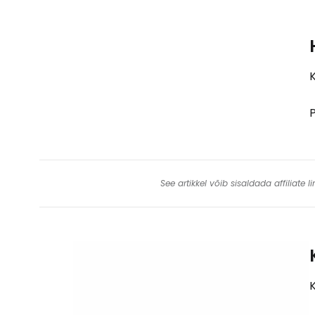
K
P
See artikkel võib sisaldada affiliate
K