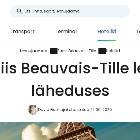
Transport
Terminali
Hotellid
T
Lennujaamad
Pariis Beauvais-Tille
Hotellid
riis Beauvais-Till
läheduses
David Eiselt
ajakohastatud 21. 06. 2026