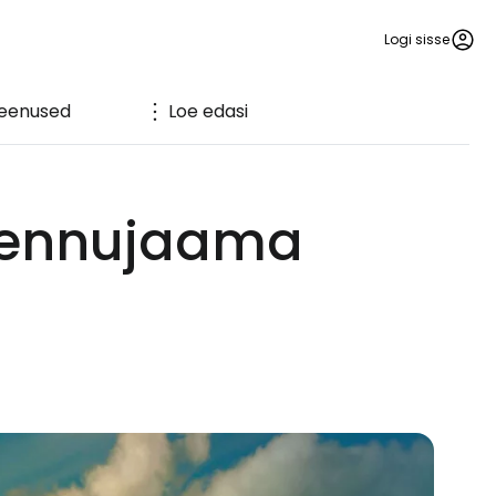
Logi sisse
eenused
Loe edasi
e lennujaama