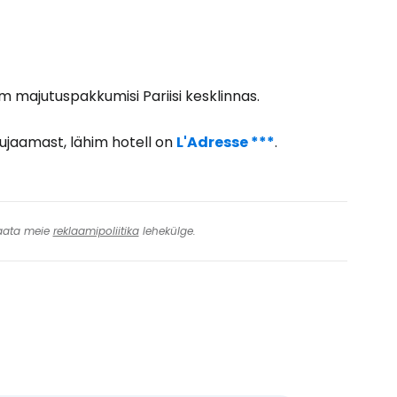
kem majutuspakkumisi Pariisi kesklinnas.
nujaamast, lähim hotell on
L'Adresse ***
.
 Vaata meie
reklaamipoliitika
lehekülge.