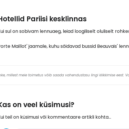
Hotellid Pariisi kesklinnas
ui sul on sobivam lennuaeg, leiad loogiliselt oluliselt roh
orte Maillot' jaamale, kuhu sõidavad bussid Beauvais' len
 linke, millest meie toimetus võib saada vahendustasu lingi klikkimise eest.
Kas on veel küsimusi?
ui teil on küsimusi või kommentaare artikli kohta...