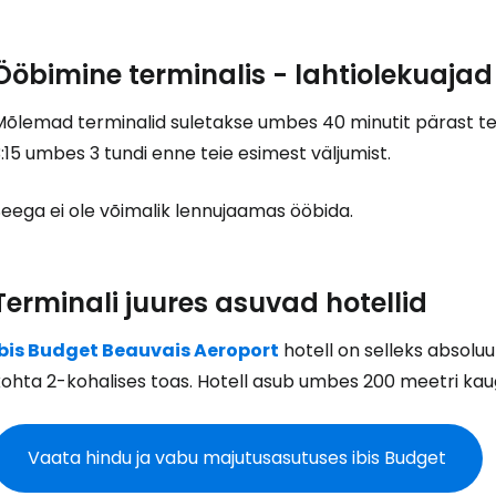
Logi sisse 
Ööbimine terminalis - lahtiolekuajad
... ülemaailmne reisikogukond
Mõlemad terminalid suletakse umbes 40 minutit pärast te
:15 umbes 3 tundi enne teie esimest väljumist.
eega ei ole võimalik lennujaamas ööbida.
J
Terminali juures asuvad hotellid
Ibis Budget Beauvais Aeroport
hotell on selleks absoluu
Jä
ohta 2-kohalises toas. Hotell asub umbes 200 meetri kaug
Vaata hindu ja vabu majutusasutuses ibis Budget