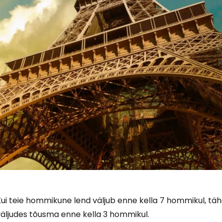
ui teie hommikune lend väljub enne kella 7 hommikul, tähe
väljudes tõusma enne kella 3 hommikul.