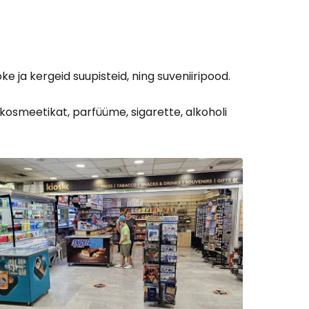
Cestee'sse
e ja kergeid suupisteid, ning suveniiripood.
 kosmeetikat, parfüüme, sigarette, alkoholi
Jätka Google'iga
ätka Facebookiga
tkake e-kirjaga