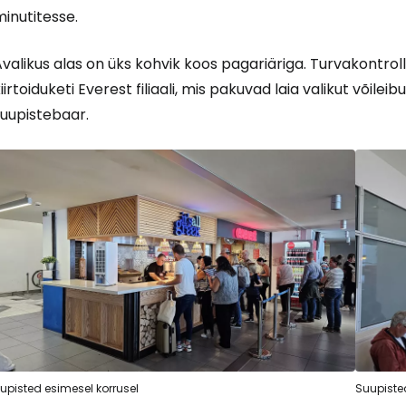
inutitesse.
valikus alas on üks kohvik koos pagariäriga. Turvakontro
iirtoiduketi Everest filiaali, mis pakuvad laia valikut võileib
suupistebaar.
upisted esimesel korrusel
Suupisted