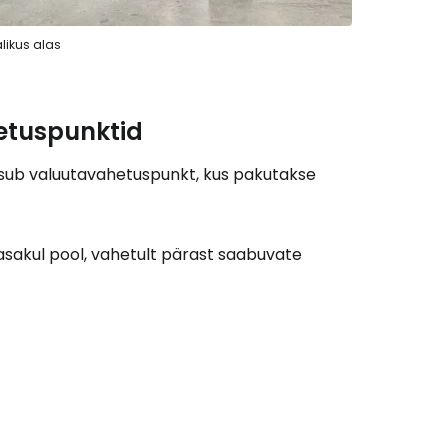
likus alas
etuspunktid
asub valuutavahetuspunkt, kus pakutakse
sakul pool, vahetult pärast saabuvate