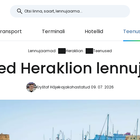
ransport
Terminali
Hotellid
Teenu
Lennujaamad
Heraklion
Teenused
ed Heraklion lenn
Kryštof Hájek
ajakohastatud 09. 07. 2026