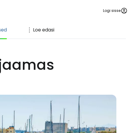
Logi sisse
sed
Loe edasi
ujaamas