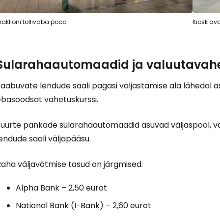
raklioni tollivaba pood
Kiosk ava
Sularahaautomaadid ja valuutavah
Saabuvate lendude saali pagasi väljastamise ala lähedal 
ebasoodsat vahetuskurssi.
Suurte pankade sularahaautomaadid asuvad väljaspool, va
endude saali väljapääsu.
Raha väljavõtmise tasud on järgmised:
Alpha Bank – 2,50 eurot
National Bank (I-Bank) – 2,60 eurot