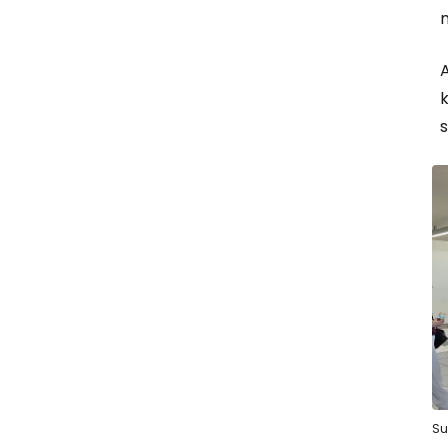
m
A
k
Su