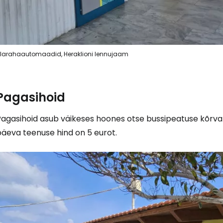
larahaautomaadid, Heraklioni lennujaam
Pagasihoid
agasihoid asub väikeses hoones otse bussipeatuse kõrval j
päeva teenuse hind on 5 eurot.