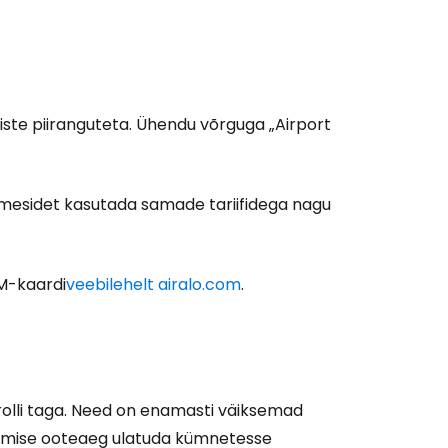
iste piiranguteta. Ühendu võrguga „Airport
ndmesidet kasutada samade tariifidega nagu
IM-kaardi
veebilehelt airalo.com
.
ntrolli taga. Need on enamasti väiksemad
lmimise ooteaeg ulatuda kümnetesse