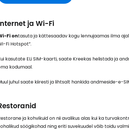
Internet ja Wi-Fi
Wi-Fi on
tasuta ja kättesaadav kogu lennujaamas ilma ajal
i-Fi Hotspot”.
ui kasutate ELi SIM-kaarti, saate Kreekas helistada ja a
oma kodumaal.
uul juhul saate kiiresti ja lihtsalt hankida andmeside-e-S
Restoranid
estorane ja kohvikuid on nii avalikus alas kui ka turvako
kohalikud söögikohad ning eriti suvekuudel võib toidu va