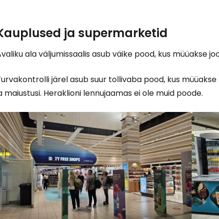
Kauplused ja supermarketid
Logi sisse 
valiku ala väljumissaalis asub väike pood, kus müüakse jook
... ülemaailmne reisikogukond
urvakontrolli järel asub suur tollivaba pood, kus müüakse
a maiustusi. Heraklioni lennujaamas ei ole muid poode.
J
Jä