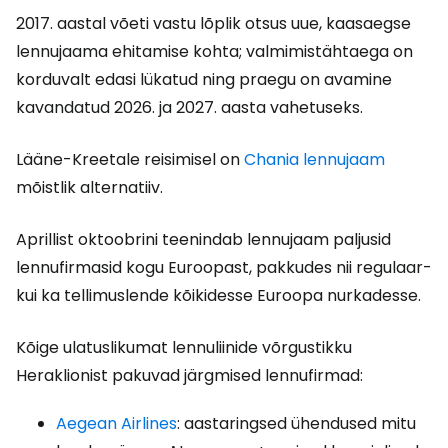
2017. aastal võeti vastu lõplik otsus uue, kaasaegse
lennujaama ehitamise kohta; valmimistähtaega on
korduvalt edasi lükatud ning praegu on avamine
kavandatud 2026. ja 2027. aasta vahetuseks.
Lääne-Kreetale reisimisel on
Chania lennujaam
mõistlik alternatiiv.
Aprillist oktoobrini teenindab lennujaam paljusid
lennufirmasid kogu Euroopast, pakkudes nii regulaar-
kui ka tellimuslende kõikidesse Euroopa nurkadesse.
Kõige ulatuslikumat lennuliinide võrgustikku
Heraklionist pakuvad järgmised lennufirmad:
Aegean Airlines
: aastaringsed ühendused mitu