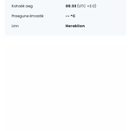
Kohalik aeg
05:33
(UTC +3.0)
Praegune ilmastik
-- °C
Linn
Heraklion