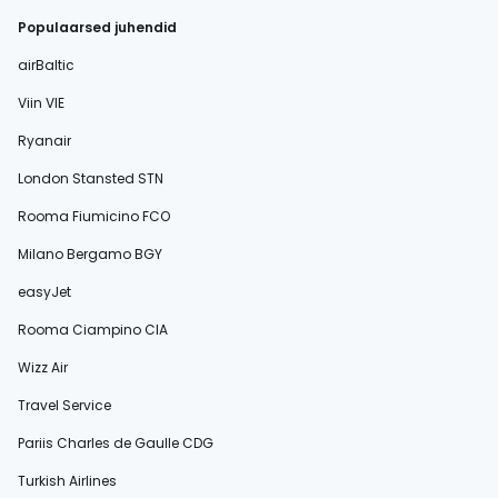
Populaarsed juhendid
airBaltic
Viin VIE
Ryanair
London Stansted STN
Rooma Fiumicino FCO
Milano Bergamo BGY
easyJet
Rooma Ciampino CIA
Wizz Air
Travel Service
Pariis Charles de Gaulle CDG
Turkish Airlines