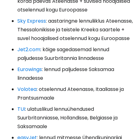
korda päevas Ateenasse + suvised hooajalised
otselennud kogu Euroopasse
Sky Express
: aastaringne lennuliiklus Ateenasse,
Thessalonikisse ja teistele Kreeka saartele +
suvel hooajalised otselennud kogu Euroopasse
Jet2.com
: kõige sagedasemad lennud
paljudesse Suurbritannia linnadesse
Eurowings
: lennud paljudesse Saksamaa
linnadesse
Volotea
: otselennud Ateenasse, Itaaliasse ja
Prantsusmaale
TUI
: ulatuslikud lennuühendused
Suurbritanniasse, Hollandisse, Belgiasse ja
Saksamaale
easyJet
: lennud mitmesse Ühendkuningriigi