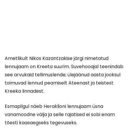
Ametlikult Nikos Kazantzakise järgi nimetatud
lennujaam on Kreeta suurim. Suvehooajal teenindab
see arvukaid tellimuslende; ülejäänud aasta jooksul
toimuvad lennud peamiselt Ateenast ja teistest
Kreeka linnadest.
Esmapilgul näeb Heraklioni lennujaam üsna
vanamoodne välja ja selle rajatised ei sobi enam
tõesti kaasaegseks tegevuseks.