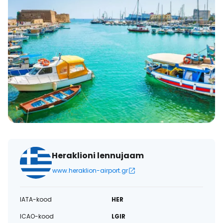
Heraklioni lennujaam
www.heraklion-airport.gr
IATA-kood
HER
ICAO-kood
LGIR