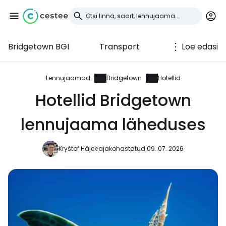
Bridgetown BGI
Transport
Loe edasi
Logi sisse
Cestee'sse
Lennujaamad
Bridgetown
Hotellid
Hotellid Bridgetown
... ülemaailmne reisikogukond
lennujaama läheduses
Jätka Google'iga
Kryštof Hájek
ajakohastatud 09. 07. 2026
Jätka Facebookiga
Jätkake e-kirjaga