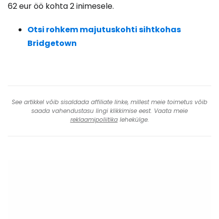
62 eur
öö kohta 2 inimesele.
Otsi rohkem majutuskohti sihtkohas
Bridgetown
See artikkel võib sisaldada affiliate linke, millest meie toimetus võib
saada vahendustasu lingi klikkimise eest. Vaata meie
reklaamipoliitika
lehekülge.