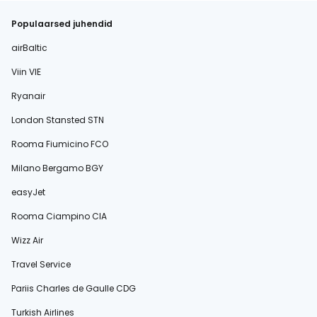
Populaarsed juhendid
airBaltic
Viin VIE
Ryanair
London Stansted STN
Rooma Fiumicino FCO
Milano Bergamo BGY
easyJet
Rooma Ciampino CIA
Wizz Air
Travel Service
Pariis Charles de Gaulle CDG
Turkish Airlines