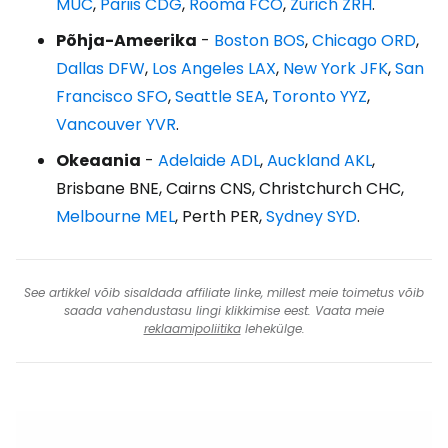
MUC
,
Pariis CDG
,
Rooma FCO
,
Zürich ZRH
.
Põhja-Ameerika
-
Boston BOS
,
Chicago ORD
,
Dallas DFW
,
Los Angeles LAX
,
New York JFK
,
San
Francisco SFO
,
Seattle SEA
,
Toronto YYZ
,
Vancouver YVR
.
Okeaania
-
Adelaide ADL
,
Auckland AKL
,
Brisbane BNE, Cairns CNS, Christchurch CHC,
Melbourne MEL
, Perth PER,
Sydney SYD
.
See artikkel võib sisaldada affiliate linke, millest meie toimetus võib
saada vahendustasu lingi klikkimise eest. Vaata meie
reklaamipoliitika
lehekülge.