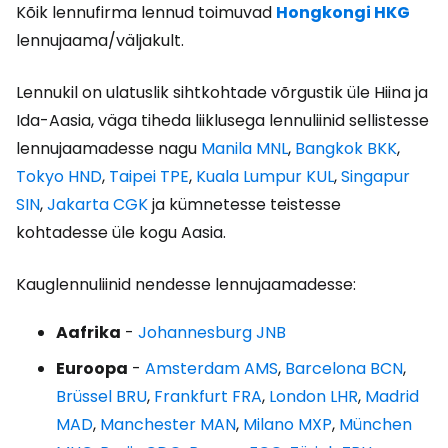
Kõik lennufirma lennud toimuvad
Hongkongi HKG
lennujaama/väljakult.
Lennukil on ulatuslik sihtkohtade võrgustik üle Hiina ja
Ida-Aasia, väga tiheda liiklusega lennuliinid sellistesse
lennujaamadesse nagu
Manila MNL
,
Bangkok BKK
,
Tokyo HND
,
Taipei TPE
,
Kuala Lumpur KUL
,
Singapur
SIN
,
Jakarta CGK
ja kümnetesse teistesse
kohtadesse üle kogu Aasia.
Kauglennuliinid nendesse lennujaamadesse:
Aafrika
-
Johannesburg JNB
Euroopa
-
Amsterdam AMS
,
Barcelona BCN
,
Brüssel BRU
,
Frankfurt FRA
,
London LHR
,
Madrid
MAD
,
Manchester MAN
,
Milano MXP
,
München