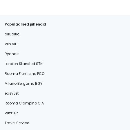
Populaarsed juhendid
airBaltic
Viin VIE
Ryanair
London Stansted STN
Rooma Fiumicino FCO
Milano Bergamo BGY
easyJet
Rooma Ciampino CIA
Wizz Air
Travel Service