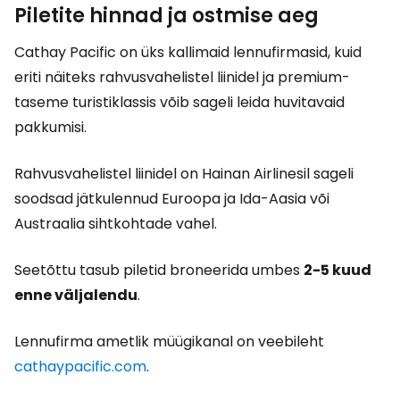
Piletite hinnad ja ostmise aeg
Cathay Pacific on üks kallimaid lennufirmasid, kuid
eriti näiteks rahvusvahelistel liinidel ja premium-
taseme turistiklassis võib sageli leida huvitavaid
pakkumisi.
Rahvusvahelistel liinidel on Hainan Airlinesil sageli
soodsad jätkulennud Euroopa ja Ida-Aasia või
Austraalia sihtkohtade vahel.
Seetõttu tasub piletid broneerida umbes
2-5 kuud
enne väljalendu
.
Lennufirma ametlik müügikanal on veebileht
cathaypacific.com
.