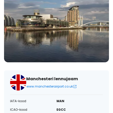
Manchesteri lennujaam
www.manchesterairport.co.uk
IATA-kood
MAN
ICAO-kood
EGCC