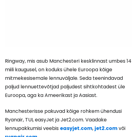
Ringway, mis asub Manchesteri kesklinnast umbes 14
miili kaugusel, on koduks ühele Euroopa kõige
mitmekesisemale lennuväljale. Seda teenindavad
paljud lennuettevõtjad paljudest sihtkohtadest üle
Euroopa, aga ka Ameerikast ja Aasiast.
Manchesterisse pakuvad kõige rohkem ühendusi
Ryanair, TUI, easyJet ja Jet2.com. Vaadake
lennupakkumisi veebis
easyjet.com
,
jet2.com
või
ryanair.com
.