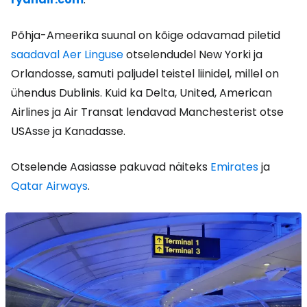
Põhja-Ameerika suunal on kõige odavamad piletid
saadaval Aer Linguse
otselendudel New Yorki ja
Orlandosse, samuti paljudel teistel liinidel, millel on
ühendus Dublinis. Kuid ka Delta, United, American
Airlines ja Air Transat lendavad Manchesterist otse
USAsse ja Kanadasse.
Otselende Aasiasse pakuvad näiteks
Emirates
ja
Qatar Airways
.