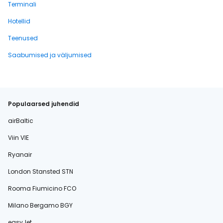
Terminali
Hotellid
Teenused
Saabumised ja väljumised
Populaarsed juhendid
airBaltic
Viin VIE
Ryanair
London Stansted STN
Rooma Fiumicino FCO
Milano Bergamo BGY
easyJet