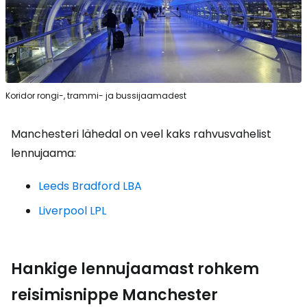
Koridor rongi-, trammi- ja bussijaamadest
Manchesteri lähedal on veel kaks rahvusvahelist
lennujaama:
Leeds Bradford LBA
Liverpool LPL
Hankige lennujaamast rohkem
reisimisnippe Manchester