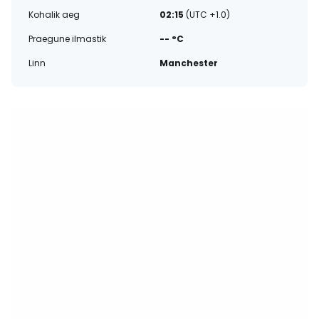
Kohalik aeg
02:15
(UTC +1.0)
Praegune ilmastik
-- °C
Linn
Manchester