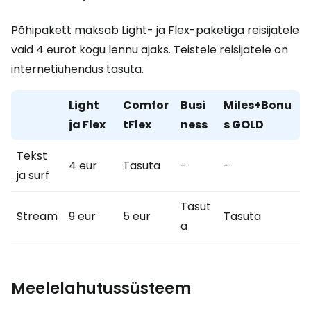
Põhipakett maksab Light- ja Flex-paketiga reisijatele
vaid 4 eurot kogu lennu ajaks. Teistele reisijatele on
internetiühendus tasuta.
Light
Comfor
Busi
Miles+Bonu
ja Flex
tFlex
ness
s GOLD
Tekst
4 eur
Tasuta
-
-
ja surf
Tasut
Stream
9 eur
5 eur
Tasuta
a
Meelelahutussüsteem