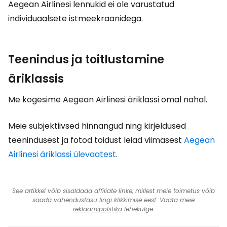
Aegean Airlinesi lennukid ei ole varustatud
individuaalsete istmeekraanidega.
Teenindus ja toitlustamine
äriklassis
Me kogesime Aegean Airlinesi äriklassi omal nahal.
Meie subjektiivsed hinnangud ning kirjeldused
teenindusest ja fotod toidust leiad viimasest
Aegean
Airlinesi äriklassi ülevaatest
.
See artikkel võib sisaldada affiliate linke, millest meie toimetus võib
saada vahendustasu lingi klikkimise eest. Vaata meie
reklaamipoliitika
lehekülge.