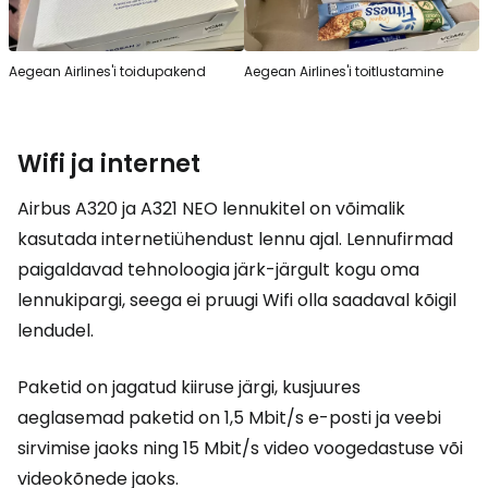
Aegean Airlines'i toidupakend
Aegean Airlines'i toitlustamine
Wifi ja internet
Airbus A320 ja A321 NEO lennukitel on võimalik
kasutada internetiühendust lennu ajal. Lennufirmad
paigaldavad tehnoloogia järk-järgult kogu oma
lennukipargi, seega ei pruugi Wifi olla saadaval kõigil
lendudel.
Paketid on jagatud kiiruse järgi, kusjuures
aeglasemad paketid on 1,5 Mbit/s e-posti ja veebi
sirvimise jaoks ning 15 Mbit/s video voogedastuse või
videokõnede jaoks.