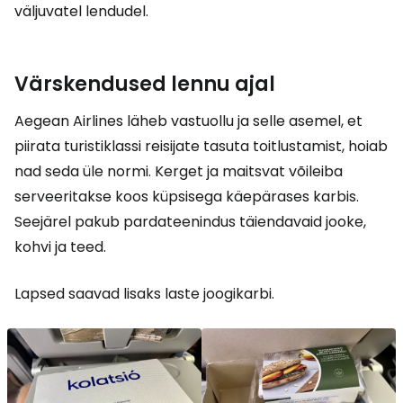
väljuvatel lendudel.
Värskendused lennu ajal
Aegean Airlines läheb vastuollu ja selle asemel, et
piirata turistiklassi reisijate tasuta toitlustamist, hoiab
nad seda üle normi. Kerget ja maitsvat võileiba
serveeritakse koos küpsisega käepärases karbis.
Seejärel pakub pardateenindus täiendavaid jooke,
kohvi ja teed.
Lapsed saavad lisaks laste joogikarbi.