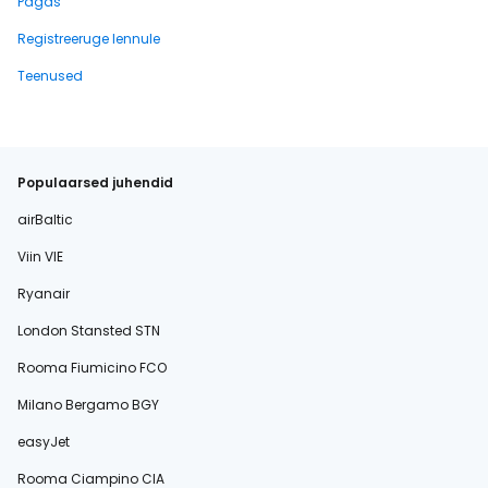
Pagas
Registreeruge lennule
Teenused
Populaarsed juhendid
airBaltic
Viin VIE
Ryanair
London Stansted STN
Rooma Fiumicino FCO
Milano Bergamo BGY
easyJet
Rooma Ciampino CIA