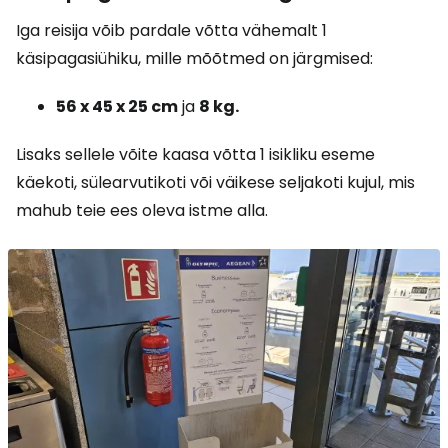
Iga reisija võib pardale võtta vähemalt 1
käsipagasiühiku, mille mõõtmed on järgmised:
56 x 45 x 25 cm
ja
8 kg.
Lisaks sellele võite kaasa võtta 1 isikliku eseme
käekoti, sülearvutikoti või väikese seljakoti kujul, mis
mahub teie ees oleva istme alla.