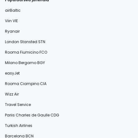
airBaltic
Viin VIE
Ryanair
London Stansted STN
Rooma Fiumicino FCO
Milano Bergamo BGY
easyJet
Rooma Ciampino CIA
Wizz Air
Travel Service
Pariis Charles de Gaulle CDG
Turkish Airlines
Barcelona BCN