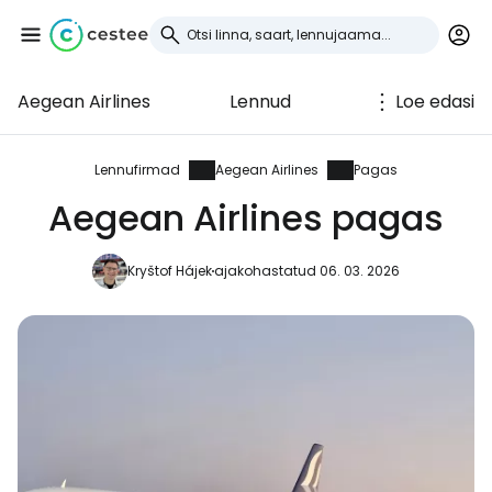
Aegean Airlines
Lennud
Loe edasi
Logi sisse
Cestee'sse
Lennufirmad
Aegean Airlines
Pagas
Aegean Airlines pagas
... ülemaailmne reisikogukond
Kryštof Hájek
ajakohastatud 06. 03. 2026
Jätka Google'iga
Jätka Facebookiga
Jätkake e-kirjaga