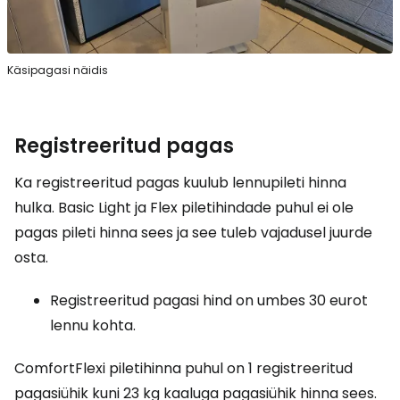
Käsipagasi näidis
Registreeritud pagas
Ka registreeritud pagas kuulub lennupileti hinna
hulka. Basic Light ja Flex piletihindade puhul ei ole
pagas pileti hinna sees ja see tuleb vajadusel juurde
osta.
Registreeritud pagasi hind on umbes 30 eurot
lennu kohta.
ComfortFlexi piletihinna puhul on 1 registreeritud
pagasiühik kuni 23 kg kaaluga pagasiühik hinna sees.