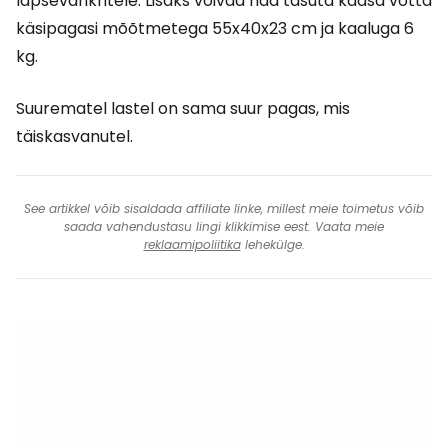
lapsevankritele. Lisaks võivad nad tasuta kaasa võtta
käsipagasi mõõtmetega 55x40x23 cm ja kaaluga 6
kg.
Suurematel lastel on sama suur pagas, mis
täiskasvanutel.
See artikkel võib sisaldada affiliate linke, millest meie toimetus võib
saada vahendustasu lingi klikkimise eest. Vaata meie
reklaamipoliitika
lehekülge.