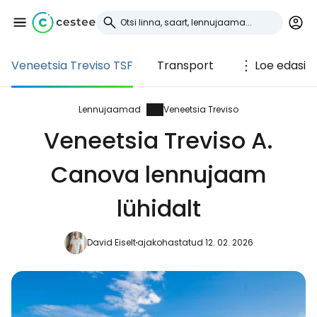
Veneetsia Treviso TSF
Transport
Loe edasi
Logi sisse
Cestee'sse
Lennujaamad
Veneetsia Treviso
Veneetsia Treviso A.
... ülemaailmne reisikogukond
Canova lennujaam
Jätka Google'iga
lühidalt
David Eiselt
ajakohastatud 12. 02. 2026
Jätka Facebookiga
Jätkake e-kirjaga