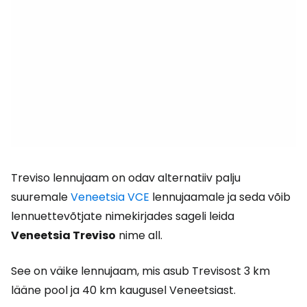
Treviso lennujaam on odav alternatiiv palju
suuremale
Veneetsia VCE
lennujaamale ja seda võib
lennuettevõtjate nimekirjades sageli leida
Veneetsia Treviso
nime all.
See on väike lennujaam, mis asub Trevisost 3 km
lääne pool ja 40 km kaugusel Veneetsiast.