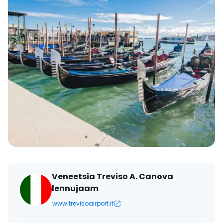
Veneetsia Treviso A. Canova
lennujaam
www.trevisoairport.it