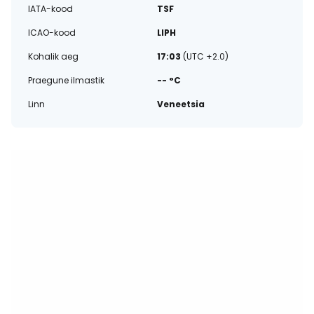
IATA-kood
TSF
ICAO-kood
LIPH
Kohalik aeg
17:03
(UTC +2.0)
Praegune ilmastik
-- °C
Linn
Veneetsia