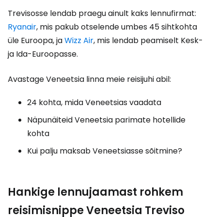
Trevisosse lendab praegu ainult kaks lennufirmat:
Ryanair
, mis pakub otselende umbes 45 sihtkohta
üle Euroopa, ja
Wizz Air
, mis lendab peamiselt Kesk-
ja Ida-Euroopasse.
Avastage Veneetsia linna meie reisijuhi abil:
24 kohta, mida Veneetsias vaadata
Näpunäiteid Veneetsia parimate hotellide
kohta
Kui palju maksab Veneetsiasse sõitmine?
Hankige lennujaamast rohkem
reisimisnippe Veneetsia Treviso