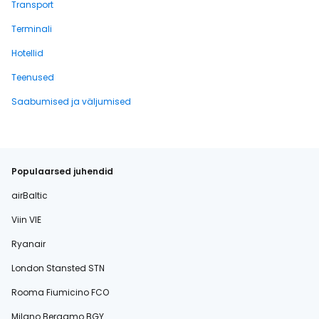
Transport
Terminali
Hotellid
Teenused
Saabumised ja väljumised
Populaarsed juhendid
airBaltic
Viin VIE
Ryanair
London Stansted STN
Rooma Fiumicino FCO
Milano Bergamo BGY