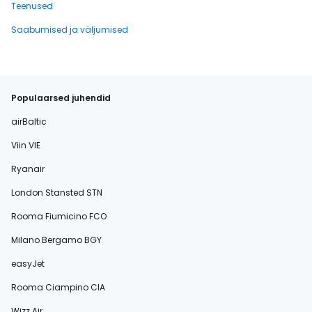
Teenused
Saabumised ja väljumised
Populaarsed juhendid
airBaltic
Viin VIE
Ryanair
London Stansted STN
Rooma Fiumicino FCO
Milano Bergamo BGY
easyJet
Rooma Ciampino CIA
Wizz Air