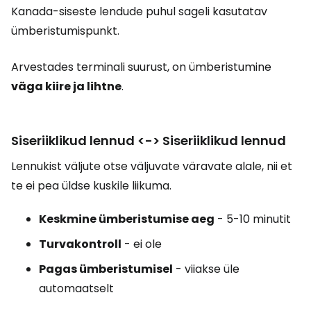
Kanada-siseste lendude puhul sageli kasutatav
ümberistumispunkt.
Arvestades terminali suurust, on ümberistumine
väga kiire ja lihtne
.
Siseriiklikud lennud <-> Siseriiklikud lennud
Lennukist väljute otse väljuvate väravate alale, nii et
te ei pea üldse kuskile liikuma.
Keskmine ümberistumise aeg
- 5-10 minutit
Turvakontroll
- ei ole
Pagas ümberistumisel
- viiakse üle
automaatselt