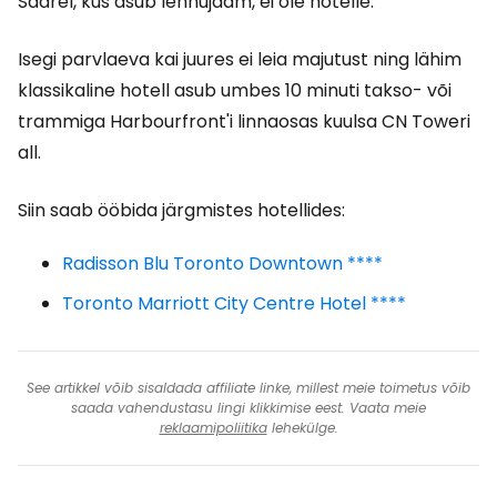
Saarel, kus asub lennujaam, ei ole hotelle.
Isegi parvlaeva kai juures ei leia majutust ning lähim
klassikaline hotell asub umbes 10 minuti takso- või
trammiga Harbourfront'i linnaosas kuulsa CN Toweri
all.
Siin saab ööbida järgmistes hotellides:
Radisson Blu Toronto Downtown ****
Toronto Marriott City Centre Hotel ****
See artikkel võib sisaldada affiliate linke, millest meie toimetus võib
saada vahendustasu lingi klikkimise eest. Vaata meie
reklaamipoliitika
lehekülge.