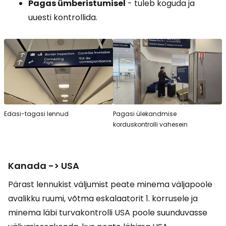
Pagas ümberistumisel
- tuleb koguda ja
uuesti kontrollida.
Edasi-tagasi lennud
Pagasi ülekandmise
korduskontrolli vahesein
Kanada -> USA
Pärast lennukist väljumist peate minema väljapoole
avalikku ruumi, võtma eskalaatorit 1. korrusele ja
minema läbi turvakontrolli USA poole suunduvasse