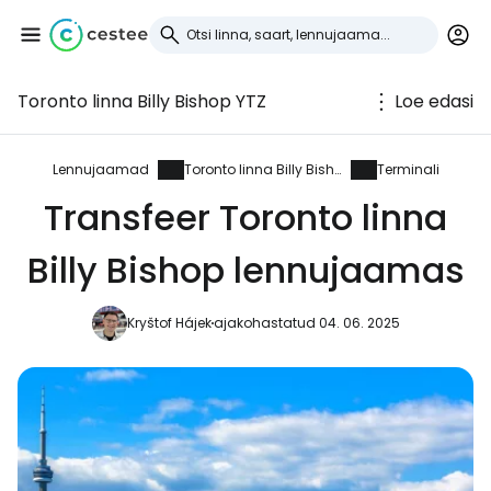
Toronto linna Billy Bishop YTZ
Loe edasi
Logi sisse
Cestee'sse
Lennujaamad
Toronto linna Billy Bishop
Terminali
Transfeer Toronto linna
... ülemaailmne reisikogukond
Billy Bishop lennujaamas
Jätka Google'iga
Kryštof Hájek
ajakohastatud 04. 06. 2025
Jätka Facebookiga
Jätkake e-kirjaga