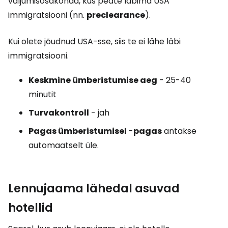
väljumisosakonda, kus peate läbima USA
immigratsiooni (nn.
preclearance
).
Kui olete jõudnud USA-sse, siis te ei lähe läbi
immigratsiooni.
Keskmine ümberistumise aeg
- 25-40
minutit
Turvakontroll
- jah
Pagas ümberistumisel
-
pagas
antakse
automaatselt üle.
Lennujaama lähedal asuvad
hotellid