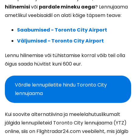
hilinemisi
või
pardale mineku aega
? Lennujaama
ametlikul veebisaidil on alati kõige täpsem teave:
Saabumised - Toronto City Airport
Väljumised - Toronto City Airport
Lennu hilinemise või tühistamise korral võib teil olla
õigus saada hüvitist kuni 600 eur.
Võrdle lennupiletite hindu Toronto City
lennujaama
Kui soovite alternatiivina ja meelelahutuslikumalt
jälgida lennupileteid Toronto City lennujaama (YTZ)
online, siis on Flightradar24.com veebileht, mis jälgib