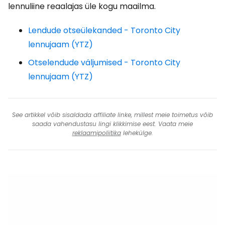
lennuliine reaalajas üle kogu maailma.
Lendude otseülekanded - Toronto City
lennujaam (YTZ)
Otselendude väljumised - Toronto City
lennujaam (YTZ)
See artikkel võib sisaldada affiliate linke, millest meie toimetus võib
saada vahendustasu lingi klikkimise eest. Vaata meie
reklaamipoliitika
lehekülge.