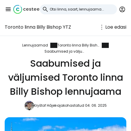
Toronto linna Billy Bishop YTZ
Loe edasi
Logi sisse
Cestee'sse
Lennujaamad
Toronto linna Billy Bishop
Saabumised ja väljumised
... ülemaailmne reisikogukond
Saabumised ja
väljumised Toronto linna
Jätka Google'iga
Billy Bishop lennujaama
Jätka Facebookiga
Kryštof Hájek
ajakohastatud 04. 06. 2025
Jätkake e-kirjaga