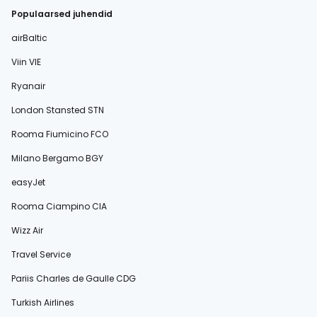
Populaarsed juhendid
airBaltic
Viin VIE
Ryanair
London Stansted STN
Rooma Fiumicino FCO
Milano Bergamo BGY
easyJet
Rooma Ciampino CIA
Wizz Air
Travel Service
Pariis Charles de Gaulle CDG
Turkish Airlines