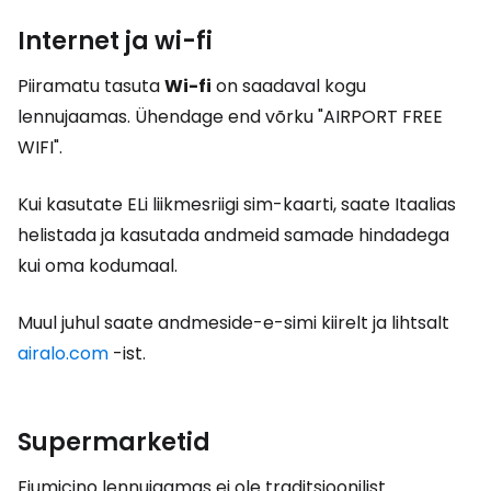
Internet ja wi-fi
Piiramatu tasuta
Wi-fi
on saadaval kogu
lennujaamas. Ühendage end võrku "AIRPORT FREE
WIFI".
Kui kasutate ELi liikmesriigi sim-kaarti, saate Itaalias
helistada ja kasutada andmeid samade hindadega
kui oma kodumaal.
Muul juhul saate andmeside-e-simi kiirelt ja lihtsalt
airalo.com
-ist.
Supermarketid
Fiumicino lennujaamas ei ole traditsioonilist