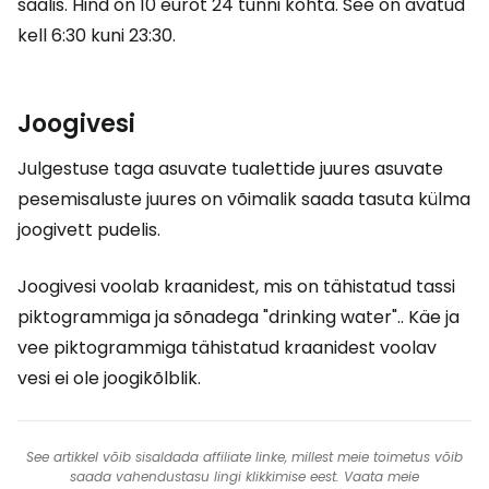
saalis. Hind on 10 eurot 24 tunni kohta. See on avatud
kell 6:30 kuni 23:30.
Joogivesi
Julgestuse taga asuvate tualettide juures asuvate
pesemisaluste juures on võimalik saada tasuta külma
joogivett pudelis.
Joogivesi voolab kraanidest, mis on tähistatud tassi
piktogrammiga ja sõnadega "drinking water".. Käe ja
vee piktogrammiga tähistatud kraanidest voolav
vesi ei ole joogikõlblik.
See artikkel võib sisaldada affiliate linke, millest meie toimetus võib
saada vahendustasu lingi klikkimise eest. Vaata meie