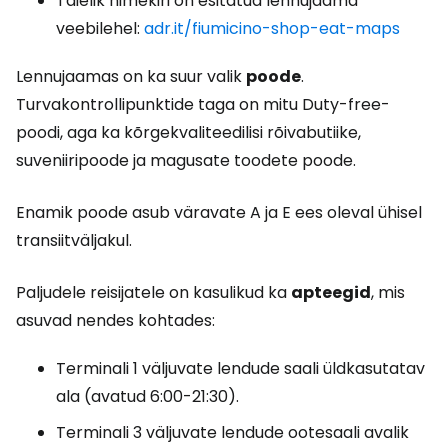
Täielik nimekiri on esitatud lennujaama
veebilehel:
adr.it/fiumicino-shop-eat-maps
Lennujaamas on ka suur valik
poode
.
Turvakontrollipunktide taga on mitu Duty-free-
poodi, aga ka kõrgekvaliteedilisi rõivabutiike,
suveniiripoode ja magusate toodete poode.
Enamik poode asub väravate A ja E ees oleval ühisel
transiitväljakul.
Paljudele reisijatele on kasulikud ka
apteegid
, mis
asuvad nendes kohtades:
Terminali 1 väljuvate lendude saali üldkasutatav
ala (avatud 6:00-21:30).
Terminali 3 väljuvate lendude ootesaali avalik