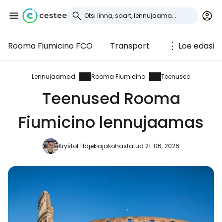
Rooma Fiumicino FCO
Transport
Loe edasi
Logi sisse
Cestee'sse
Lennujaamad
Rooma Fiumicino
Teenused
Teenused Rooma
... ülemaailmne reisikogukond
Fiumicino lennujaamas
Jätka Google'iga
Kryštof Hájek
ajakohastatud 21. 06. 2026
Jätka Facebookiga
Jätkake e-kirjaga