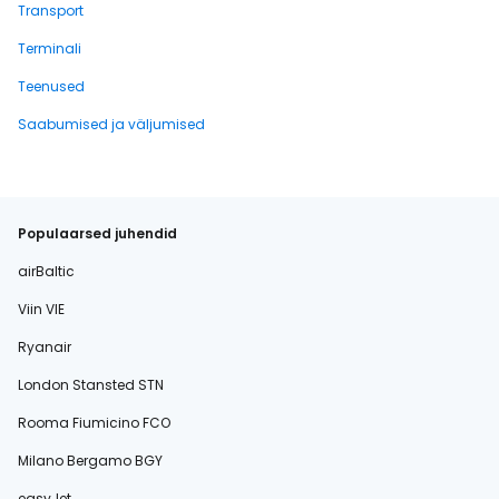
Transport
Terminali
Teenused
Saabumised ja väljumised
Populaarsed juhendid
airBaltic
Viin VIE
Ryanair
London Stansted STN
Rooma Fiumicino FCO
Milano Bergamo BGY
easyJet