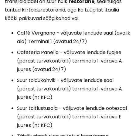
transiidialadel on suur hulk
restorane
, sealhulgas
tuntud kiirtoidurestoranid, aga ka tüüpilist Itaalia
kööki pakkuvad söögikohad või.
Caffé Vergnano - väljuvate lendude saal (avalik
ala) Terminal 1 (avatud 24/7)
Cafeteria Panella - väljuvate lendude fuajee
(pärast turvakontrolli) terminalis 1, värava A
juures (avatud 24/7)
Suur toidukohvik - väljuvate lendude saal
(pärast turvakontrolli) terminalis 1, värava A
juures (nt KFC)
Suur toitlustusala - väljuvate lendude ootesaal
(pärast turvakontrolli) terminalis 1, värava E
juures (nt KFC)