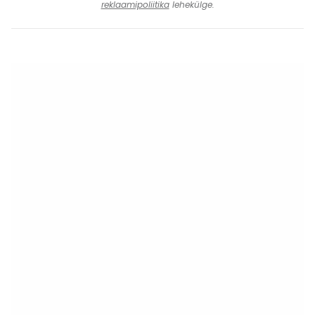
reklaamipoliitika
lehekülge.