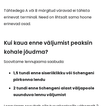
Tähtedega A või B märgitud väravad ei tähista
erinevat terminali. Need on lihtsalt sama hoone
erinevad osad.
Kui kaua enne väljumist peaksin
kohale jõudma?
Soovitame lennujaama saabuda:
1,5 tundi enne siseriiklikku või Schengeni
piirkonna lendu
2 tundi enne Schengeni alast väljapoole
suunduva lennu väljumist