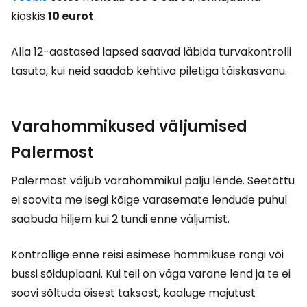
kioskis
10 eurot
.
Alla 12-aastased lapsed saavad läbida turvakontrolli
tasuta, kui neid saadab kehtiva piletiga täiskasvanu.
Varahommikused väljumised
Palermost
Palermost väljub varahommikul palju lende. Seetõttu
ei soovita me isegi kõige varasemate lendude puhul
saabuda hiljem kui 2 tundi enne väljumist.
Kontrollige enne reisi esimese hommikuse rongi või
bussi sõiduplaani. Kui teil on väga varane lend ja te ei
soovi sõltuda öisest taksost, kaaluge majutust