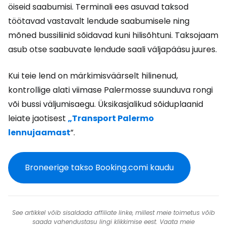
öiseid saabumisi. Terminali ees asuvad taksod
töötavad vastavalt lendude saabumisele ning
mõned bussiliinid sõidavad kuni hilisõhtuni. Taksojaam
asub otse saabuvate lendude saali väljapääsu juures.
Kui teie lend on märkimisväärselt hilinenud,
kontrollige alati viimase Palermosse suunduva rongi
või bussi väljumisaegu. Üksikasjalikud sõiduplaanid
leiate jaotisest
„Transport Palermo
lennujaamast
”.
Broneerige takso Booking.comi kaudu
See artikkel võib sisaldada affiliate linke, millest meie toimetus võib
saada vahendustasu lingi klikkimise eest. Vaata meie