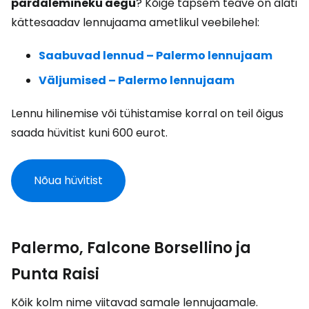
pardalemineku aegu
? Kõige täpsem teave on alati
kättesaadav lennujaama ametlikul veebilehel:
Saabuvad lennud – Palermo lennujaam
Väljumised – Palermo lennujaam
Lennu hilinemise või tühistamise korral on teil õigus
saada hüvitist kuni 600 eurot.
Nõua hüvitist
Palermo, Falcone Borsellino ja
Punta Raisi
Kõik kolm nime viitavad samale lennujaamale.