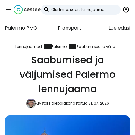
Palermo PMO
Transport
Loe edasi
Logi sisse
Cestee'sse
Lennujaamad
Palermo
Saabumised ja väljumised
Saabumised ja
... ülemaailmne reisikogukond
väljumised Palermo
Jätka Google'iga
lennujaama
Kryštof Hájek
ajakohastatud 31. 07. 2026
Jätka Facebookiga
Jätkake e-kirjaga