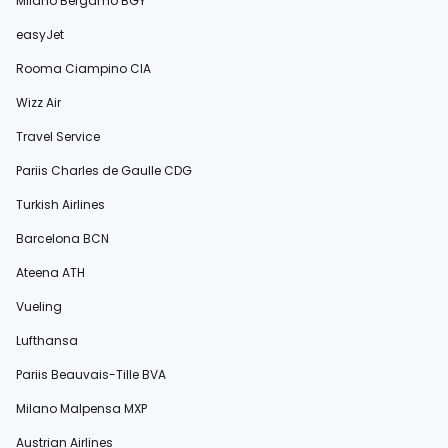
Milano Bergamo BGY
easyJet
Rooma Ciampino CIA
Wizz Air
Travel Service
Pariis Charles de Gaulle CDG
Turkish Airlines
Barcelona BCN
Ateena ATH
Vueling
Lufthansa
Pariis Beauvais-Tille BVA
Milano Malpensa MXP
Austrian Airlines