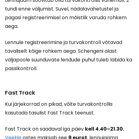
Lennujaam soovitab olla turvakontrollis vähemalt 2
tundi enne väljumist. Suvel, nädalavahetustel ja
pagasi registreerimisel on mõistlik varuda rohkem
aega.
Lennule registreerimine ja turvakontroll võtavad
tavaliselt kõige rohkem aega. Schengeni alast
väljapoole suunduvate lendude puhul tuleb läbida ka
passikontroll.
Fast Track
Kui järjekorrad on pikad, võite turvakontrollis
kasutada tasulist Fast Track teenust.
Fast Track on saadaval iga päev
kell 4.40–21.30.
Veebis
ostes maksab see
9 eurot
, lennujaama