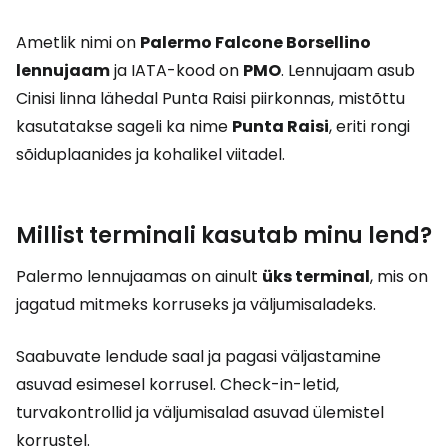
Ametlik nimi on
Palermo Falcone Borsellino
lennujaam
ja IATA-kood on
PMO
. Lennujaam asub
Cinisi linna lähedal Punta Raisi piirkonnas, mistõttu
kasutatakse sageli ka nime
Punta Raisi
, eriti rongi
sõiduplaanides ja kohalikel viitadel.
Millist terminali kasutab minu lend?
Palermo lennujaamas on ainult
üks terminal
, mis on
jagatud mitmeks korruseks ja väljumisaladeks.
Saabuvate lendude saal ja pagasi väljastamine
asuvad esimesel korrusel. Check-in-letid,
turvakontrollid ja väljumisalad asuvad ülemistel
korrustel.