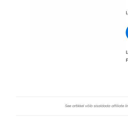
L
L
F
See artikkel võib sisaldada affiliate