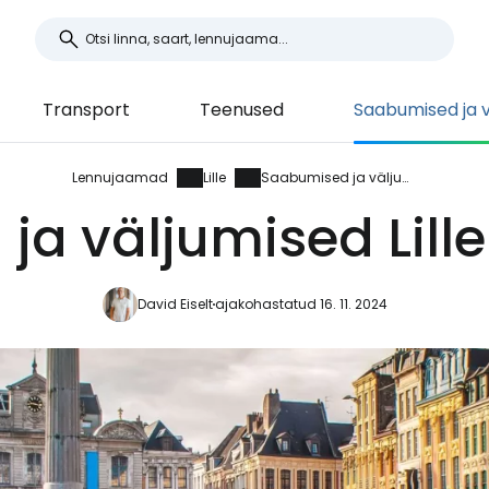
Transport
Teenused
Saabumised ja 
Lennujaamad
Lille
Saabumised ja väljumised
ja väljumised Lill
David Eiselt
ajakohastatud 16. 11. 2024