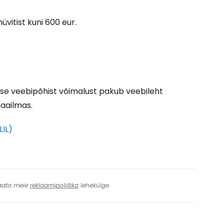
üvitist kuni 600 eur.
ätka Facebookiga
tkake e-kirjaga
imise veebipõhist võimalust pakub veebileht
maailmas.
LIL)
 Vaata meie
reklaamipoliitika
lehekülge.