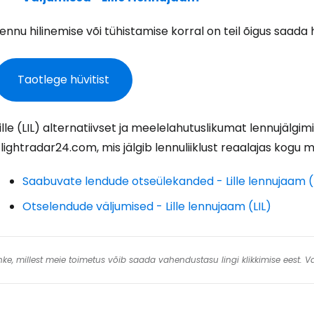
ennu hilinemise või tühistamise korral on teil õigus saada h
J
Taotlege hüvitist
Jä
ille (LIL) alternatiivset ja meelelahutuslikumat lennujälg
lightradar24.com, mis jälgib lennuliiklust reaalajas kogu 
Saabuvate lendude otseülekanded - Lille lennujaam (
Otselendude väljumised - Lille lennujaam (LIL)
 linke, millest meie toimetus võib saada vahendustasu lingi klikkimise eest.