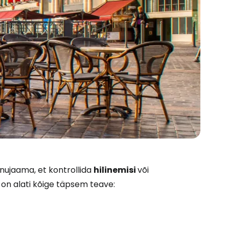
Cestee'sse
ennujaama, et kontrollida
hilinemisi
või
 on alati kõige täpsem teave:
Jätka Google'iga