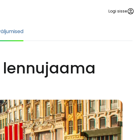
Logi sisse
väljumised
e lennujaama