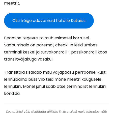
meetrit.
Otsi kõige odavamaid hotelle Kutaisis
Peamine tegevus toimub esimesel korrusel.
Saabumisala on paremal, check-in letid umbes
terminali keskel ja turvakontroll + passikontroll koos
transiitväljakuga vasakul.
Transiitala sisaldab mitu väljapääsu perroonile, kust
lennujaama buss viib teid mõne meetri kaugusele
lennukini. Mõnel juhul saab otse terminalist lennukini
kõndida.
See artikkel võib sisaldada affiliate linke, millest meie toimetus võib