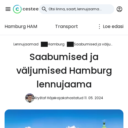
Hamburg HAM
Transport
Loe edasi
Logi sisse
Cestee'sse
Lennujaamad
Hamburg
Saabumised ja väljumised
Saabumised ja
... ülemaailmne reisikogukond
väljumised Hamburg
Jätka Google'iga
lennujaama
Kryštof Hájek
ajakohastatud 11. 05. 2024
Jätka Facebookiga
Jätkake e-kirjaga