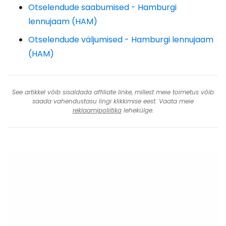
Otselendude saabumised - Hamburgi
lennujaam (HAM)
Otselendude väljumised - Hamburgi lennujaam
(HAM)
See artikkel võib sisaldada affiliate linke, millest meie toimetus võib
saada vahendustasu lingi klikkimise eest. Vaata meie
reklaamipoliitika
lehekülge.