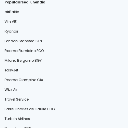
Populaarsed juhendid
airBaltic
Viin VIE
Ryanair
London Stansted STN
Rooma Fiumicino FCO
Milano Bergamo BGY
easyJet
Rooma Ciampino CIA
Wizz Air
Travel Service
Pariis Charles de Gaulle CDG
Turkish Airlines