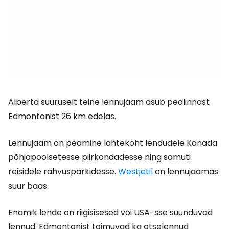
Alberta suuruselt teine lennujaam asub pealinnast
Edmontonist 26 km edelas.
Lennujaam on peamine lähtekoht lendudele Kanada
põhjapoolsetesse piirkondadesse ning samuti
reisidele rahvusparkidesse.
Westjetil
on lennujaamas
suur baas.
Enamik lende on riigisisesed või USA-sse suunduvad
lennud. Edmontonist toimuvad ka otselennud