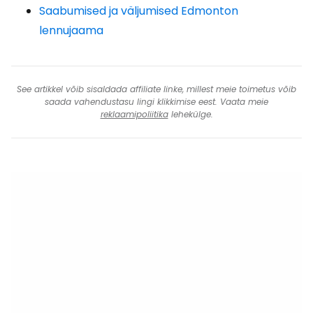
Saabumised ja väljumised Edmonton
lennujaama
See artikkel võib sisaldada affiliate linke, millest meie toimetus võib
saada vahendustasu lingi klikkimise eest. Vaata meie
reklaamipoliitika
lehekülge.