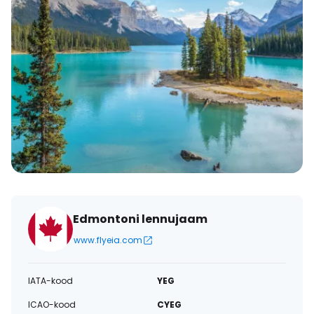
Edmontoni lennujaam
www.flyeia.com
IATA-kood
YEG
ICAO-kood
CYEG