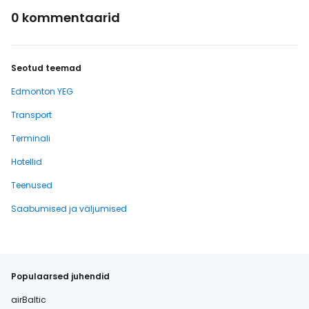
0 kommentaarid
Seotud teemad
Edmonton YEG
Transport
Terminali
Hotellid
Teenused
Saabumised ja väljumised
Populaarsed juhendid
airBaltic