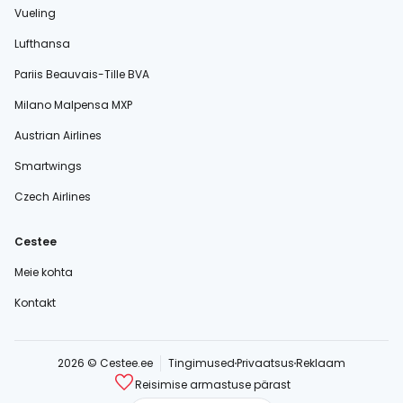
Vueling
Lufthansa
Pariis Beauvais-Tille BVA
Milano Malpensa MXP
Austrian Airlines
Smartwings
Czech Airlines
Cestee
Meie kohta
Kontakt
2026 © Cestee.ee
Tingimused
Privaatsus
Reklaam
Reisimise armastuse pärast
cestee.com