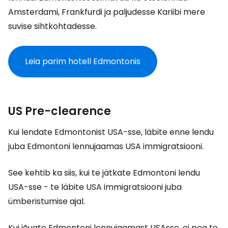
Amsterdami, Frankfurdi ja paljudesse Kariibi mere
suvise sihtkohtadesse.
Leia parim hotell Edmontonis
US Pre-clearence
Kui lendate Edmontonist USA-sse, läbite enne lendu
juba Edmontoni lennujaamas USA immigratsiooni.
See kehtib ka siis, kui te jätkate Edmontoni lendu
USA-sse - te läbite USA immigratsiooni juba
ümberistumise ajal.
Kui jõuate Edmontoni lennujaamast USAsse, ei pea te