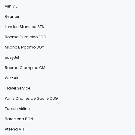
Viin VIE
Ryanair
London Stansted STN
Rooma Fiumicino FCO
Milano Bergamo BGY
easyJet
Rooma Ciampino CIA
Wizz Air
Travel Service
Pariis Charles de Gaulle CDG
Turkish Airlines
Barcelona BCN
Ateena ATH