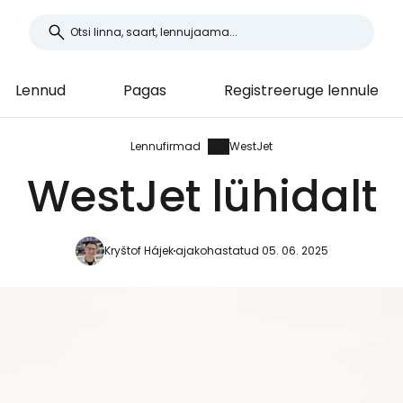
Lennud
Pagas
Registreeruge lennule
Lennufirmad
WestJet
WestJet lühidalt
Kryštof Hájek
ajakohastatud 05. 06. 2025