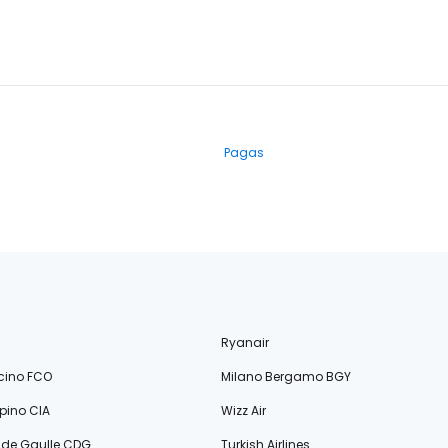
Pagas
Ryanair
cino FCO
Milano Bergamo BGY
ino CIA
Wizz Air
s de Gaulle CDG
Turkish Airlines