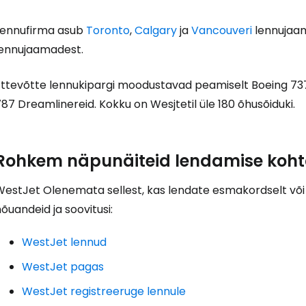
... ülemaailmne reisikogukond
Lennufirma asub
Toronto
,
Calgary
ja
Vancouveri
lennujaam
lennujaamadest.
Ettevõtte lennukipargi moodustavad peamiselt Boeing 737
87 Dreamlinereid. Kokku on Wesjtetil üle 180 õhusõiduki.
J
Rohkem näpunäiteid lendamise koht
Jä
WestJet Olenemata sellest, kas lendate esmakordselt või
õuandeid ja soovitusi:
WestJet lennud
WestJet pagas
WestJet registreeruge lennule