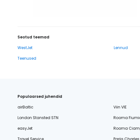
Seotud teemad
WestJet
Lennud
Teenused
Populaarsed juhendid
airBaltic
Viin VIE
London Stansted STN
Rooma Fiumi
easyJet
Rooma Ciamp
Travel Service
Pariis Charle