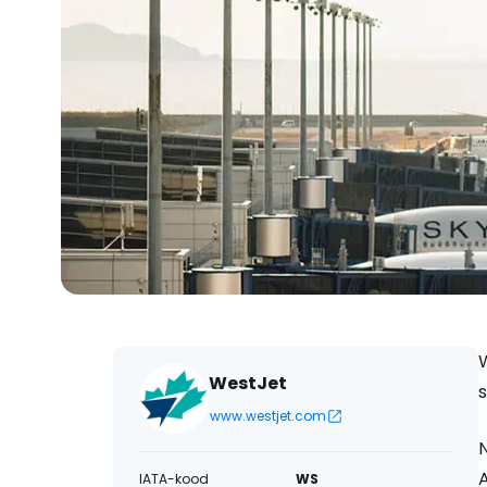
WestJet
www.westjet.com
IATA-kood
WS