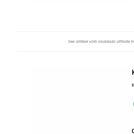
See artikkel võib sisaldada affiliate
K