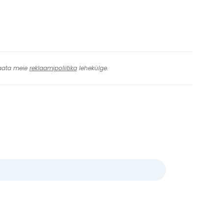
 Vaata meie
reklaamipoliitika
lehekülge.