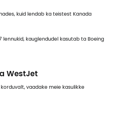
ades, kuid lendab ka teistest Kanada
Jätka Google'iga
 lennukid, kauglendudel kasutab ta Boeing
ätka Facebookiga
a WestJet
tkake e-kirjaga
 korduvalt, vaadake meie kasulikke