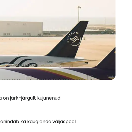
a on järk-järgult kujunenud
Cestee'sse
eenindab ka kauglende väljaspool