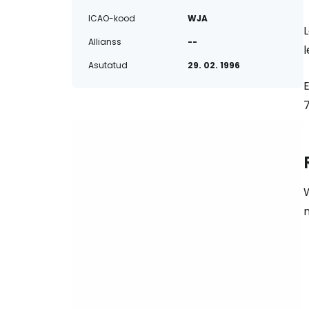
ICAO-kood
WJA
Allianss
--
Asutatud
29. 02. 1996
7
n