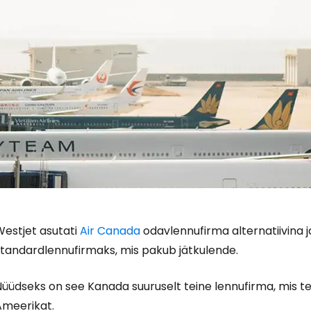
Westjet asutati
Air Canada
odavlennufirma alternatiivina j
standardlennufirmaks, mis pakub jätkulende.
Logi sisse 
Nüüdseks on see Kanada suuruselt teine lennufirma, mis t
Ameerikat.