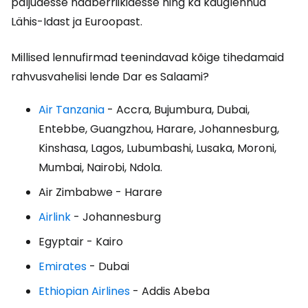
paljudesse naaberriikidesse ning ka kauglennud
Lähis-Idast ja Euroopast.
Millised lennufirmad teenindavad kõige tihedamaid
rahvusvahelisi lende Dar es Salaami?
Air Tanzania
- Accra, Bujumbura, Dubai,
Entebbe, Guangzhou, Harare, Johannesburg,
Kinshasa, Lagos, Lubumbashi, Lusaka, Moroni,
Mumbai, Nairobi, Ndola.
Air Zimbabwe - Harare
Airlink
- Johannesburg
Egyptair - Kairo
Emirates
- Dubai
Ethiopian Airlines
- Addis Abeba