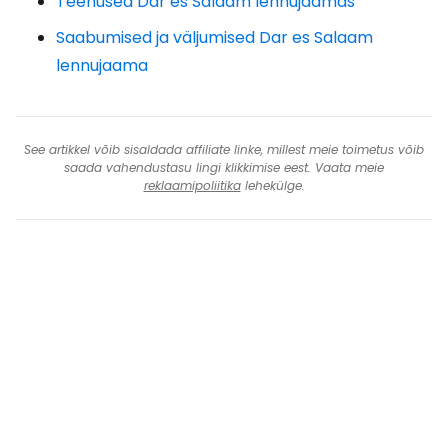
Teenused Dar es Salaam lennujaamas
Saabumised ja väljumised Dar es Salaam
lennujaama
See artikkel võib sisaldada affiliate linke, millest meie toimetus võib
saada vahendustasu lingi klikkimise eest. Vaata meie
reklaamipoliitika
lehekülge.