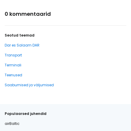
0 kommentaarid
Seotud teemad
Dar es Salaam DAR
Transport
Terminali
Teenused
Saabumised ja väljumised
Populaarsed juhendid
airBaltic