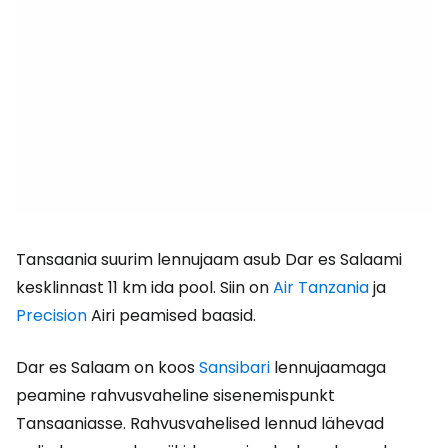
Tansaania suurim lennujaam asub Dar es Salaami
kesklinnast 11 km ida pool. Siin on
Air Tanzania
ja
Precision
Airi peamised baasid.
Dar es Salaam on koos
Sansibari
lennujaamaga
peamine rahvusvaheline sisenemispunkt
Tansaaniasse. Rahvusvahelised lennud lähevad