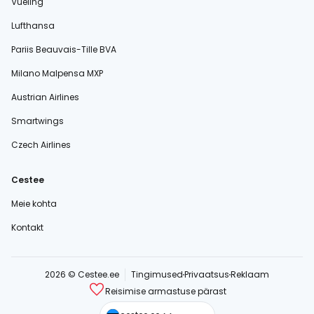
Vueling
Lufthansa
Pariis Beauvais-Tille BVA
Milano Malpensa MXP
Austrian Airlines
Smartwings
Czech Airlines
Cestee
Meie kohta
Kontakt
2026 © Cestee.ee
Tingimused
Privaatsus
Reklaam
Reisimise armastuse pärast
cestee.com