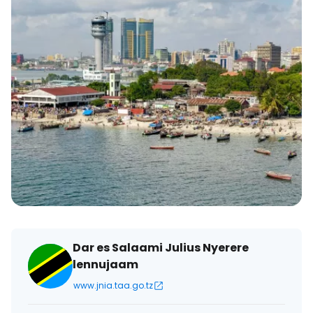
Dar es Salaami Julius Nyerere
lennujaam
www.jnia.taa.go.tz