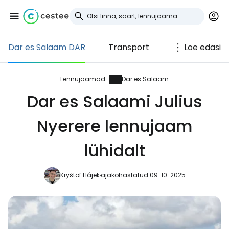
Dar es Salaam DAR
Transport
Loe edasi
Logi sisse
Cestee'sse
Lennujaamad
Dar es Salaam
Dar es Salaami Julius
... ülemaailmne reisikogukond
Nyerere lennujaam
Jätka Google'iga
lühidalt
Kryštof Hájek
ajakohastatud 09. 10. 2025
Jätka Facebookiga
Jätkake e-kirjaga