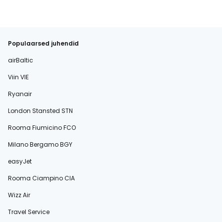
Populaarsed juhendid
airBaltic
Viin VIE
Ryanair
London Stansted STN
Rooma Fiumicino FCO
Milano Bergamo BGY
easyJet
Rooma Ciampino CIA
Wizz Air
Travel Service