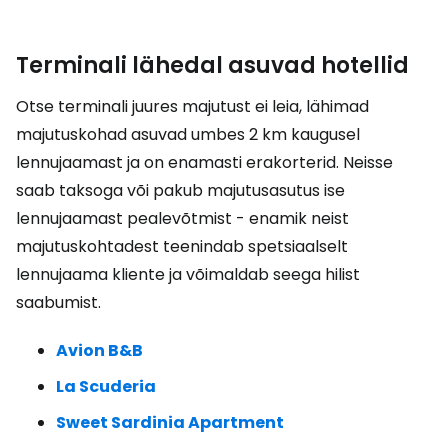
Terminali lähedal asuvad hotellid
Otse terminali juures majutust ei leia, lähimad
majutuskohad asuvad umbes 2 km kaugusel
lennujaamast ja on enamasti erakorterid. Neisse
saab taksoga või pakub majutusasutus ise
lennujaamast pealevõtmist - enamik neist
majutuskohtadest teenindab spetsiaalselt
lennujaama kliente ja võimaldab seega hilist
saabumist.
Avion B&B
La Scuderia
Sweet Sardinia Apartment