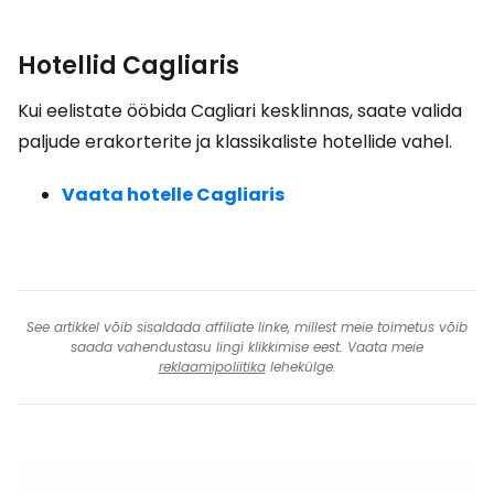
Hotellid Cagliaris
Kui eelistate ööbida Cagliari kesklinnas, saate valida
paljude erakorterite ja klassikaliste hotellide vahel.
Vaata hotelle Cagliaris
See artikkel võib sisaldada affiliate linke, millest meie toimetus võib
saada vahendustasu lingi klikkimise eest. Vaata meie
reklaamipoliitika
lehekülge.