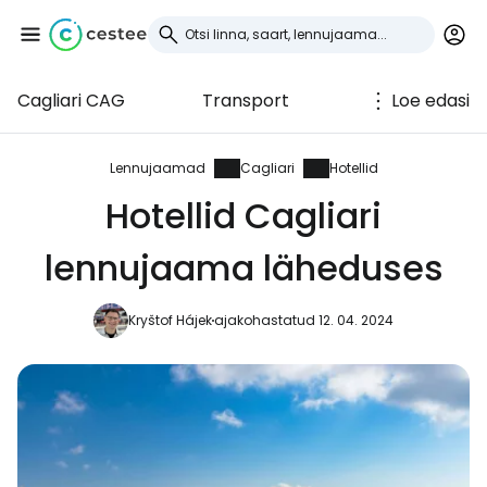
Cagliari CAG
Transport
Loe edasi
Logi sisse
Cestee'sse
Lennujaamad
Cagliari
Hotellid
Hotellid Cagliari
... ülemaailmne reisikogukond
lennujaama läheduses
Jätka Google'iga
Kryštof Hájek
ajakohastatud 12. 04. 2024
Jätka Facebookiga
Jätkake e-kirjaga