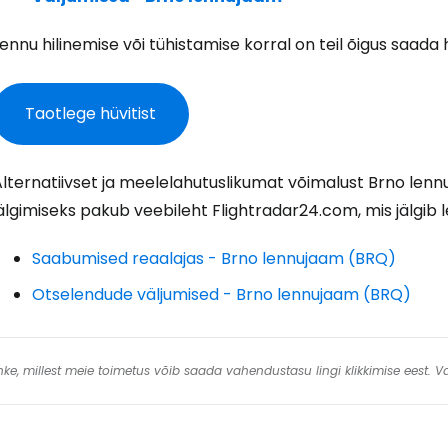
ennu hilinemise või tühistamise korral on teil õigus saada h
J
Taotlege hüvitist
Jä
Alternatiivset ja meelelahutuslikumat võimalust Brno le
älgimiseks pakub veebileht Flightradar24.com, mis jälgib l
Saabumised reaalajas - Brno lennujaam (BRQ)
Otselendude väljumised - Brno lennujaam (BRQ)
 linke, millest meie toimetus võib saada vahendustasu lingi klikkimise eest.