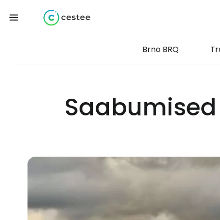
Brno BRQ
Tr
Saabumised 