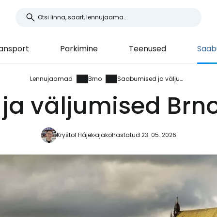
ansport
Parkimine
Teenused
Saab
Lennujaamad
Brno
Saabumised ja väljumised
ja väljumised Brn
Kryštof Hájek
ajakohastatud 23. 05. 2026