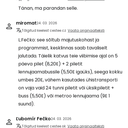
Tänan, ma parandan selle.
miromat
24. 03. 2026
Tõlgitud keelest cestee.cz
Vaata originaalteksti
L.Fečko: see sõltub majutuskohast ja
programmist, kesklinnas saab tavaliselt
jalutada. Täielik katvus teie viibimise ajal on 5
päeva pilet (8,20E) + 2 piletit
lennujaamabussile (5,50E igaüks), seega kokku
umbes 20E, vähem kasutades ühistransporti
on vaja vaid 24 tunni piletit või üksikpiletit +
buss (5,50E) või metroo lennujaama (9E 1
suund).
Ľubomír Fečko
24. 03. 2026
Tõlgitud keelest cestee.sk
Vaata originaalteksti