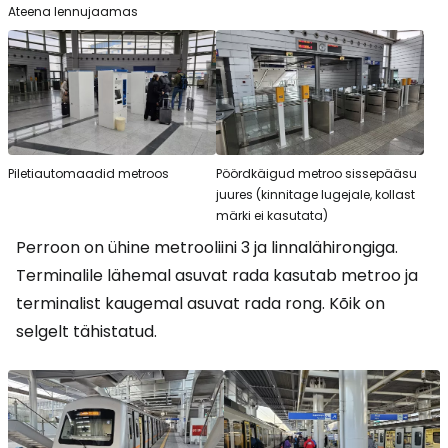
Ateena lennujaamas
Piletiautomaadid metroos
Pöördkäigud metroo sissepääsu
juures (kinnitage lugejale, kollast
märki ei kasutata)
Perroon on ühine metrooliini 3 ja linnalähirongiga.
Terminalile lähemal asuvat rada kasutab metroo ja
terminalist kaugemal asuvat rada rong. Kõik on
selgelt tähistatud.