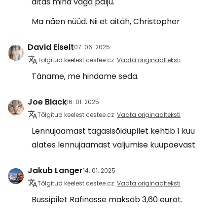
aitas mind väga palju.
Ma näen nüüd. Nii et aitäh, Christopher
David Eiselt
07. 06. 2025
Tõlgitud keelest cestee.cz
Vaata originaalteksti
Täname, me hindame seda.
Joe Black
16. 01. 2025
Tõlgitud keelest cestee.cz
Vaata originaalteksti
Lennujaamast tagasisõidupilet kehtib 1 kuu
alates lennujaamast väljumise kuupäevast.
Jakub Langer
14. 01. 2025
Tõlgitud keelest cestee.cz
Vaata originaalteksti
Bussipilet Rafinasse maksab 3,60 eurot.