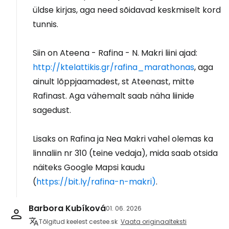
üldse kirjas, aga need sõidavad keskmiselt kord
tunnis.
Siin on Ateena - Rafina - N. Makri liini ajad:
http://ktelattikis.gr/rafina_marathonas
, aga
ainult lõppjaamadest, st Ateenast, mitte
Rafinast. Aga vähemalt saab näha liinide
sagedust.
Lisaks on Rafina ja Nea Makri vahel olemas ka
linnaliin nr 310 (teine vedaja), mida saab otsida
näiteks Google Mapsi kaudu
(
https://bit.ly/rafina-n-makri)
.
Barbora Kubíková
01. 06. 2026
Tõlgitud keelest cestee.sk
Vaata originaalteksti