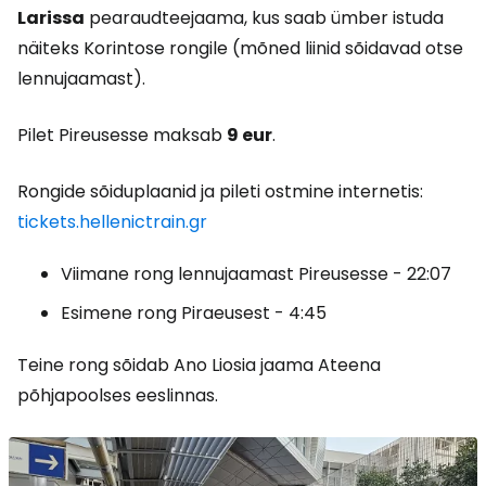
Larissa
pearaudteejaama, kus saab ümber istuda
näiteks Korintose rongile (mõned liinid sõidavad otse
lennujaamast).
Pilet Pireusesse maksab
9 eur
.
Rongide sõiduplaanid ja pileti ostmine internetis:
tickets.hellenictrain.gr
Viimane rong lennujaamast Pireusesse - 22:07
Esimene rong Piraeusest - 4:45
Teine rong sõidab Ano Liosia jaama Ateena
põhjapoolses eeslinnas.