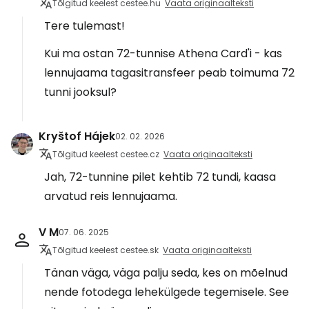
Tõlgitud keelest cestee.hu
Vaata originaalteksti
Tere tulemast!
Kui ma ostan 72-tunnise Athena Card'i - kas
lennujaama tagasitransfeer peab toimuma 72
tunni jooksul?
Kryštof Hájek
02. 02. 2026
Tõlgitud keelest cestee.cz
Vaata originaalteksti
Jah, 72-tunnine pilet kehtib 72 tundi, kaasa
arvatud reis lennujaama.
V M
07. 06. 2025
Tõlgitud keelest cestee.sk
Vaata originaalteksti
Tänan väga, väga palju seda, kes on mõelnud
nende fotodega lehekülgede tegemisele. See