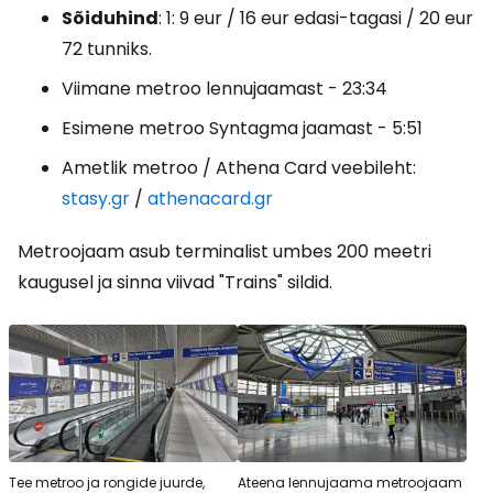
Sõiduhind
: 1: 9 eur / 16 eur edasi-tagasi / 20 eur
72 tunniks.
Viimane metroo lennujaamast - 23:34
Esimene metroo Syntagma jaamast - 5:51
Ametlik metroo / Athena Card veebileht:
stasy.gr
/
athenacard.gr
Metroojaam asub terminalist umbes 200 meetri
kaugusel ja sinna viivad "Trains" sildid.
Tee metroo ja rongide juurde,
Ateena lennujaama metroojaam