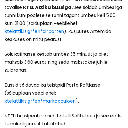
tavalise
KTEL Attika bussiga.
See sõidab umbes iga
tunni kuni pooleteise tunni tagant umbes kell 5:00
kuni 21:00 (sõiduplaan veebilehel:
ktelattikis.gr/en/airporten
), kusjuures Artemida
keskuses on mitu peatust.
Sõit Rafinasse kestab umbes 35 minutit ja pilet
maksab 3,60 eurot ning seda makstakse juhile
sularahas.
Bussid sõidavad ka teistpidi Porto Raftiasse
(sõiduplaan veebilehel:
ktelattikis.gr/en/markopouloen
).
KTELi bussipeatus asub hotelli Sofitel ees ja see ei ole
terminali juurest tähistatud.