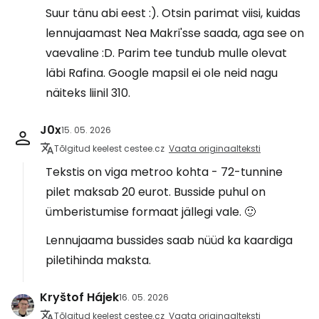
Suur tänu abi eest :). Otsin parimat viisi, kuidas
lennujaamast Nea Makri'sse saada, aga see on
vaevaline :D. Parim tee tundub mulle olevat
läbi Rafina. Google mapsil ei ole neid nagu
näiteks liinil 310.
J0x
15. 05. 2026
Tõlgitud keelest cestee.cz
Vaata originaalteksti
Tekstis on viga metroo kohta - 72-tunnine
pilet maksab 20 eurot. Busside puhul on
ümberistumise formaat jällegi vale. 🙂
Lennujaama bussides saab nüüd ka kaardiga
piletihinda maksta.
Kryštof Hájek
16. 05. 2026
Tõlgitud keelest cestee.cz
Vaata originaalteksti