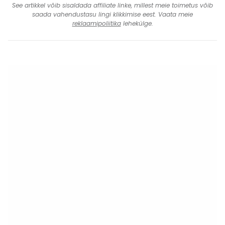
See artikkel võib sisaldada affiliate linke, millest meie toimetus võib
saada vahendustasu lingi klikkimise eest. Vaata meie
reklaamipoliitika
lehekülge.