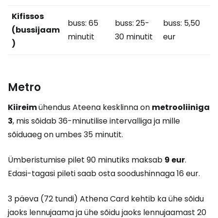
Kifissos
buss: 65
buss: 25-
buss: 5,50
(bussijaam
minutit
30 minutit
eur
)
Metro
Kiireim
ühendus Ateena kesklinna on
metrooliiniga
3
, mis sõidab 36-minutilise intervalliga ja mille
sõiduaeg on umbes 35 minutit.
Ümberistumise pilet 90 minutiks maksab
9 eur
.
Edasi-tagasi pileti saab osta soodushinnaga 16 eur.
3 päeva (72 tundi) Athena Card kehtib ka ühe sõidu
jaoks lennujaama ja ühe sõidu jaoks lennujaamast 20