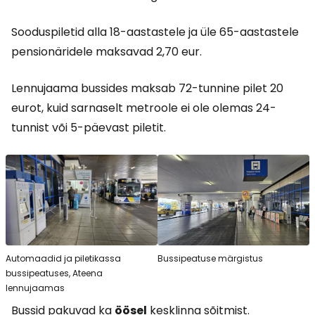
Sooduspiletid alla 18-aastastele ja üle 65-aastastele
pensionäridele maksavad 2,70 eur.
Lennujaama bussides maksab 72-tunnine pilet 20
eurot, kuid sarnaselt metroole ei ole olemas 24-
tunnist või 5-päevast piletit.
Automaadid ja piletikassa
Bussipeatuse märgistus
bussipeatuses, Ateena
lennujaamas
Bussid pakuvad ka
öösel
kesklinna sõitmist.