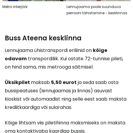
Metro interjöör
Lennujaama poole suunduva
perrooni tähistamine - kesklinnas
Buss Ateena kesklinna
Lennujaama ühistranspordi eriliinid on
kõige
odavam
transpordiliik. Kui ostate 72-tunnise pileti,
on hind sama, mis metrooga sõitmisel.
Üksikpilet
maksab
5,50 eurot
ja seda saab osta
bussipeatuses (lennujaamas ja linnas) asuvast
kioskist või automaadist ning selle eest saab maksta
krediitkaardiga või sularahas.
Kõige lihtsam viis piletihinna maksmiseks on maksta
oma kontaktivaba kaardiga bussis.