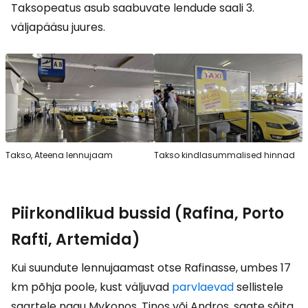
Taksopeatus asub saabuvate lendude saali 3.
väljapääsu juures.
Takso, Ateena lennujaam
Takso kindlasummalised hinnad
Piirkondlikud bussid (Rafina, Porto
Rafti, Artemida)
Kui suundute lennujaamast otse Rafinasse, umbes 17
km põhja poole, kust väljuvad
parvlaevad
sellistele
saartele nagu Mykonos, Tinos või Andros, saate sõita