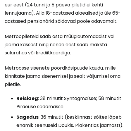
eur eest (24 tunni ja 5 päeva piletid ei kehti
lennujaama). Alla 18-aastased alaealised ja üle 65-
aastased pensionärid sõidavad poole odavamalt.
Metroopileteid saab osta müügiautomaadist või
jaama kassast ning nende eest saab maksta
sularahas või krediitkaardiga.
Metroosse sisenete pöördkäsipuude kaudu, mille
kinnitate jaama sisenemisel ja sealt väljumisel oma
piletile.
Reisiaeg
: 38 minutit Syntagma'sse; 58 minutit
Piraeuse sadamasse.
Sagedus
: 36 minutit (kesklinnast sõites lõpeb
enamik teenuseid Doukis. Plakentias jaamast!).