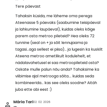
Tere päevast
Tahaksin küsida, me läheme oma perega
Ateenasse 5 päevaks (saabumine teisipäeval
ja lahkumine laupäeval), kuidas oleks kõige
parem osta metroo pileteid? Hea oleks 72
tunnine (seal on + ja sõit lennujaama ja
tagasi...aga sellest ei piisa)... ja lugesin ka kuskilt
Ateena metroo ametlikult kodulehelt, et
nädalavahetusel ei saa metroopileteid osta?
Oskate mulle palun nõu anda? Tahaksime ka
viibimise ajal metrooga sõita.... kuidas seda
kombineerida... kas see oleks soodne? Aitäh
juba ette abi eest :)
Mária Tari
02. 02. 2026