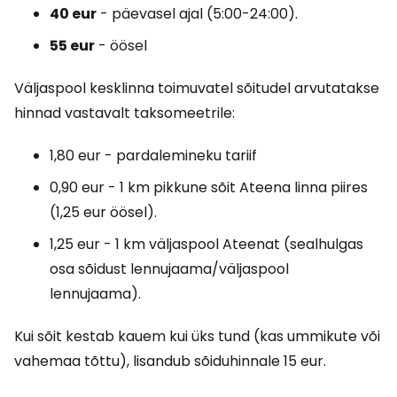
40 eur
- päevasel ajal (5:00-24:00).
55 eur
- öösel
Väljaspool kesklinna toimuvatel sõitudel arvutatakse
hinnad vastavalt taksomeetrile:
1,80 eur - pardalemineku tariif
0,90 eur - 1 km pikkune sõit Ateena linna piires
(1,25 eur öösel).
1,25 eur - 1 km väljaspool Ateenat (sealhulgas
osa sõidust lennujaama/väljaspool
lennujaama).
Kui sõit kestab kauem kui üks tund (kas ummikute või
vahemaa tõttu), lisandub sõiduhinnale 15 eur.