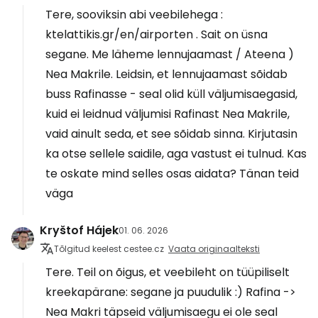
Tere, sooviksin abi veebilehega :
ktelattikis.gr/en/airporten . Sait on üsna
segane. Me läheme lennujaamast / Ateena )
Nea Makrile. Leidsin, et lennujaamast sõidab
buss Rafinasse - seal olid küll väljumisaegasid,
kuid ei leidnud väljumisi Rafinast Nea Makrile,
vaid ainult seda, et see sõidab sinna. Kirjutasin
ka otse sellele saidile, aga vastust ei tulnud. Kas
te oskate mind selles osas aidata? Tänan teid
väga
Kryštof Hájek
01. 06. 2026
Tõlgitud keelest cestee.cz
Vaata originaalteksti
Tere. Teil on õigus, et veebileht on tüüpiliselt
kreekapärane: segane ja puudulik :) Rafina ->
Nea Makri täpseid väljumisaegu ei ole seal