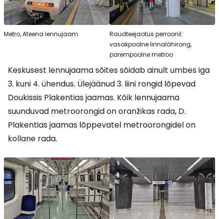
Metro, Ateena lennujaam
Raudteejaotus perroonil:
vasakpoolne linnalähirong,
parempoolne metroo
Keskusest lennujaama sõites sõidab ainult umbes iga
3. kuni 4. ühendus. Ülejäänud 3. liini rongid lõpevad
Doukissis Plakentias jaamas. Kõik lennujaama
suunduvad metroorongid on oranžikas rada, D.
Plakentias jaamas lõppevatel metroorongidel on
kollane rada.