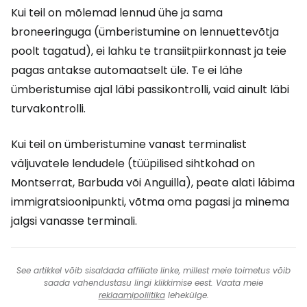
Kui teil on mõlemad lennud ühe ja sama
broneeringuga (ümberistumine on lennuettevõtja
poolt tagatud), ei lahku te transiitpiirkonnast ja teie
pagas antakse automaatselt üle. Te ei lähe
ümberistumise ajal läbi passikontrolli, vaid ainult läbi
turvakontrolli.
Kui teil on ümberistumine vanast terminalist
väljuvatele lendudele (tüüpilised sihtkohad on
Montserrat, Barbuda või Anguilla), peate alati läbima
immigratsioonipunkti, võtma oma pagasi ja minema
jalgsi vanasse terminali.
See artikkel võib sisaldada affiliate linke, millest meie toimetus võib
saada vahendustasu lingi klikkimise eest. Vaata meie
reklaamipoliitika
lehekülge.