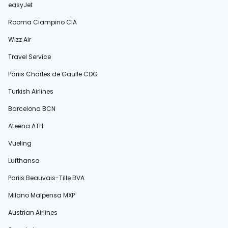
easyJet
Rooma Ciampino CIA
Wizz Air
Travel Service
Pariis Charles de Gaulle CDG
Turkish Airlines
Barcelona BCN
Ateena ATH
Vueling
Lufthansa
Pariis Beauvais-Tille BVA
Milano Malpensa MXP
Austrian Airlines