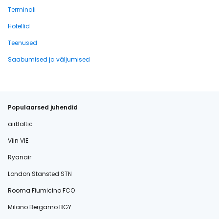
Terminali
Hotellid
Teenused
Saabumised ja väljumised
Populaarsed juhendid
airBaltic
Viin VIE
Ryanair
London Stansted STN
Rooma Fiumicino FCO
Milano Bergamo BGY