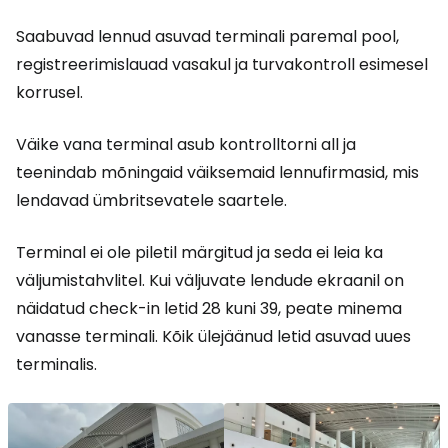
Saabuvad lennud asuvad terminali paremal pool,
registreerimislauad vasakul ja turvakontroll esimesel
korrusel.
Väike vana terminal asub kontrolltorni all ja
teenindab mõningaid väiksemaid lennufirmasid, mis
lendavad ümbritsevatele saartele.
Terminal ei ole piletil märgitud ja seda ei leia ka
väljumistahvlitel. Kui väljuvate lendude ekraanil on
näidatud check-in letid 28 kuni 39, peate minema
vanasse terminali. Kõik ülejäänud letid asuvad uues
terminalis.