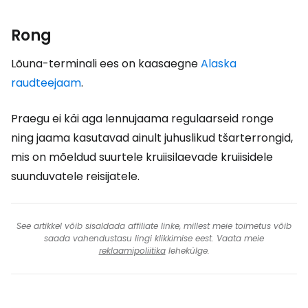
Rong
Lõuna-terminali ees on kaasaegne
Alaska
raudteejaam
.
Praegu ei käi aga lennujaama regulaarseid ronge
ning jaama kasutavad ainult juhuslikud tšarterrongid,
mis on mõeldud suurtele kruiisilaevade kruiisidele
suunduvatele reisijatele.
See artikkel võib sisaldada affiliate linke, millest meie toimetus võib
saada vahendustasu lingi klikkimise eest. Vaata meie
reklaamipoliitika
lehekülge.