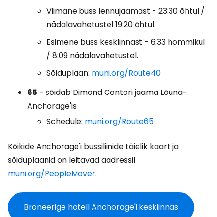
Viimane buss lennujaamast - 23:30 õhtul /
nädalavahetustel 19:20 õhtul.
Esimene buss kesklinnast - 6:33 hommikul
/ 8:09 nädalavahetustel.
Sõiduplaan:
muni.org/Route40
65
- sõidab Dimond Centeri jaama Lõuna-
Anchorage'is.
Schedule:
muni.org/Route65
Kõikide Anchorage'i bussiliinide täielik kaart ja
sõiduplaanid on leitavad aadressil
muni.org/PeopleMover
.
Broneerige hotell Anchorage'i kesklinnas