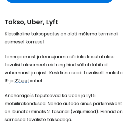
Takso, Uber, Lyft
Klassikaline taksopeatus on alati mõlema terminali
esimesel korrusel.
Lennujaamast ja lennujaama sõiduks kasutatakse
tavalisi taksomeetreid ning hind sõltub läbitud
vahemaast ja ajast. Kesklinna saab tavaliselt maksta
19 ja
22 usd
vahel.
Anchorage'is tegutsevad ka Uberi ja Lyfti
mobiilirakendused. Nende autode ainus parkimiskoht
on lõunaterminalis 2. tasandil (väljumised). Hinnad on
sarnased tavaliste taksodega.