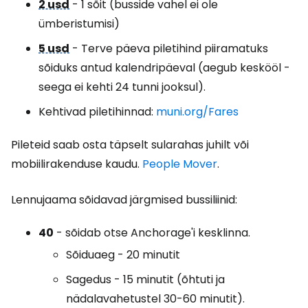
2 usd
- 1 sõit (busside vahel ei ole
ümberistumisi)
5 usd
- Terve päeva piletihind piiramatuks
sõiduks antud kalendripäeval (aegub keskööl -
seega ei kehti 24 tunni jooksul).
Kehtivad piletihinnad:
muni.org/Fares
Pileteid saab osta täpselt sularahas juhilt või
mobiilirakenduse kaudu.
People Mover
.
Lennujaama sõidavad järgmised bussiliinid:
40
- sõidab otse Anchorage'i kesklinna.
Sõiduaeg - 20 minutit
Sagedus - 15 minutit (õhtuti ja
nädalavahetustel 30-60 minutit).