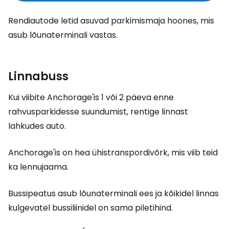
Rendiautode letid asuvad parkimismaja hoones, mis
asub lõunaterminali vastas.
Linnabuss
Kui viibite Anchorage'is 1 või 2 päeva enne
rahvusparkidesse suundumist, rentige linnast
lahkudes auto.
Anchorage'is on hea ühistranspordivõrk, mis viib teid
ka lennujaama.
Bussipeatus asub lõunaterminali ees ja kõikidel linnas
kulgevatel bussiliinidel on sama piletihind.