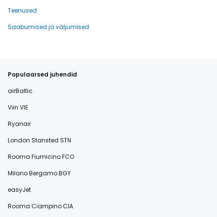
Teenused
Saabumised ja väljumised
Populaarsed juhendid
airBaltic
Viin VIE
Ryanair
London Stansted STN
Rooma Fiumicino FCO
Milano Bergamo BGY
easyJet
Rooma Ciampino CIA