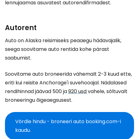
lennujaamas asuvatest autorendifirmadest.
Autorent
Auto on Alaska reisimiseks peaaegu hädavajalik,
seega soovitame auto rentida kohe pärast
saabumist.
Soovitame auto broneerida vähemalt 2-3 kuud ette,
eriti kui reisite Anchorage'i suvehooajal. Nädalased
rendihinnad jäävad 500 ja
920 usd
vahele, sõltuvalt
broneeringu õigeaegsusest.
Võrdle hindu - broneeri auto booking.com-i
kaudu.