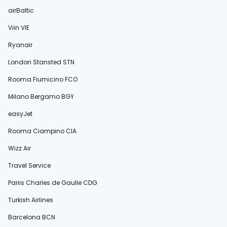
airBaltic
Viin VIE
Ryanair
London Stansted STN
Rooma Fiumicino FCO
Milano Bergamo BGY
easyJet
Rooma Ciampino CIA
Wizz Air
Travel Service
Pariis Charles de Gaulle CDG
Turkish Airlines
Barcelona BCN