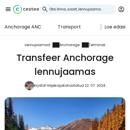
Anchorage ANC
Transport
Loe edasi
Logi sisse
Cestee'sse
Lennujaamad
Anchorage
Terminali
Transfeer Anchorage
... ülemaailmne reisikogukond
lennujaamas
Jätka Google'iga
Kryštof Hájek
ajakohastatud 22. 07. 2024
Jätka Facebookiga
Jätkake e-kirjaga