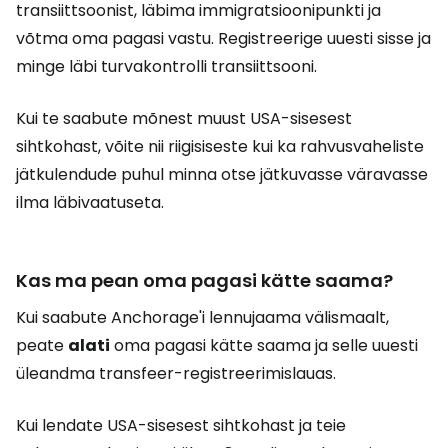
transiittsoonist, läbima immigratsioonipunkti ja
võtma oma pagasi vastu. Registreerige uuesti sisse ja
minge läbi turvakontrolli transiittsooni.
Kui te saabute mõnest muust USA-sisesest
sihtkohast, võite nii riigisiseste kui ka rahvusvaheliste
jätkulendude puhul minna otse jätkuvasse väravasse
ilma läbivaatuseta.
Kas ma pean oma pagasi kätte saama?
Kui saabute Anchorage'i lennujaama välismaalt,
peate
alati
oma pagasi kätte saama ja selle uuesti
üleandma transfeer-registreerimislauas.
Kui lendate USA-sisesest sihtkohast ja teie