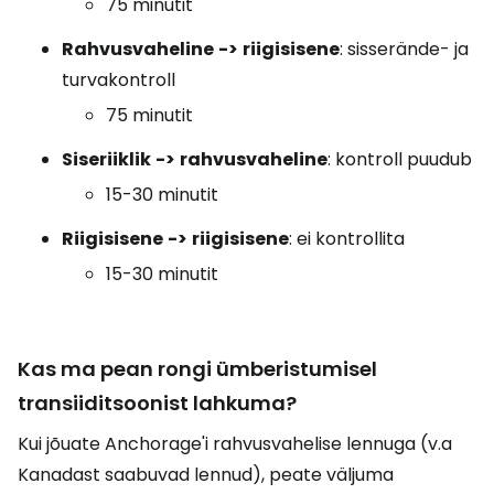
75 minutit
Rahvusvaheline
->
riigisisene
: sisserände- ja
turvakontroll
75 minutit
Siseriiklik
->
rahvusvaheline
: kontroll puudub
15-30 minutit
Riigisisene
->
riigisisene
: ei kontrollita
15-30 minutit
Kas ma pean rongi ümberistumisel
transiiditsoonist lahkuma?
Kui jõuate Anchorage'i rahvusvahelise lennuga (v.a
Kanadast saabuvad lennud), peate väljuma