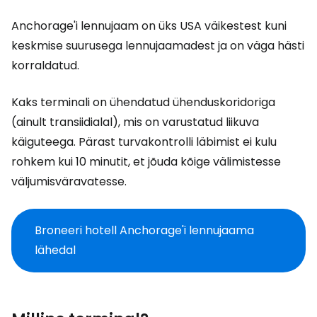
Anchorage'i lennujaam on üks USA väikestest kuni
keskmise suurusega lennujaamadest ja on väga hästi
korraldatud.
Kaks terminali on ühendatud ühenduskoridoriga
(ainult transiidialal), mis on varustatud liikuva
käiguteega. Pärast turvakontrolli läbimist ei kulu
rohkem kui 10 minutit, et jõuda kõige välimistesse
väljumisväravatesse.
Broneeri hotell Anchorage'i lennujaama
lähedal