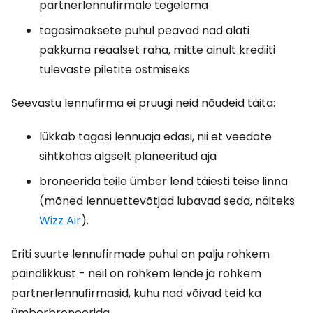
partnerlennufirmale tegelema
tagasimaksete puhul peavad nad alati
pakkuma reaalset raha, mitte ainult krediiti
tulevaste piletite ostmiseks
Seevastu lennufirma ei pruugi neid nõudeid täita:
lükkab tagasi lennuaja edasi, nii et veedate
sihtkohas algselt planeeritud aja
broneerida teile ümber lend täiesti teise linna
(mõned lennuettevõtjad lubavad seda, näiteks
Wizz Air
).
Eriti suurte lennufirmade puhul on palju rohkem
paindlikkust - neil on rohkem lende ja rohkem
partnerlennufirmasid, kuhu nad võivad teid ka
ümberbroneerida.