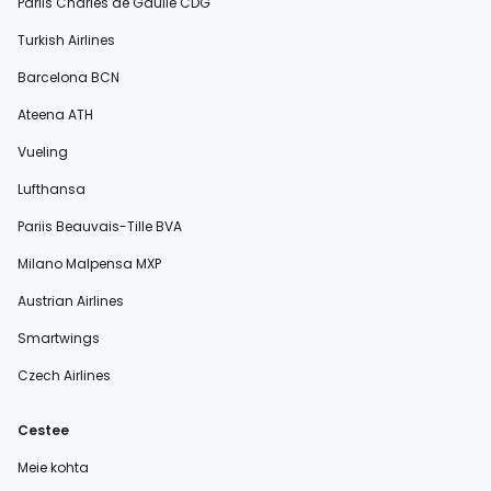
Pariis Charles de Gaulle CDG
Turkish Airlines
Barcelona BCN
Ateena ATH
Vueling
Lufthansa
Pariis Beauvais-Tille BVA
Milano Malpensa MXP
Austrian Airlines
Smartwings
Czech Airlines
Cestee
Meie kohta