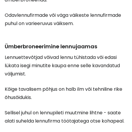
Odavlennufirmade või väga väikeste lennufirmade
puhul on varieeruvus väiksem.
Ümberbroneerimine lennujaamas
Lennuettevõtjad võivad lennu tühistada või edasi
lükata isegi minutite kaupa enne selle kavandatud
väljumist.
Kõige tavalisem põhjus on halb ilm või tehniline rike
õhusõidukis.
Sellisel juhul on lennupileti muutmine lihtne - saate
alati suhelda lennufirma töötajatega otse kohapeal.