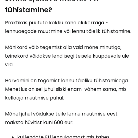
tühistamine?
Praktikas puutute kokku kahe olukorraga -
lennuaegade muutmine või lennu täielik tühistamine.
Mõnikord võib tegemist olla vaid mõne minutiga,
teinekord võidakse lend isegi teisele kuupäevale üle
viia.
Harvemini on tegemist lennu täieliku tühistamisega.
Menetlus on sel juhul siiski enam-vähem sama, mis
kellaaja muutmise puhul.
Mõnel juhul võidakse teile lennu muutmise eest
maksta hüvitist kuni 600 eur:
kui lendate ELi lennujaamast mis tahes