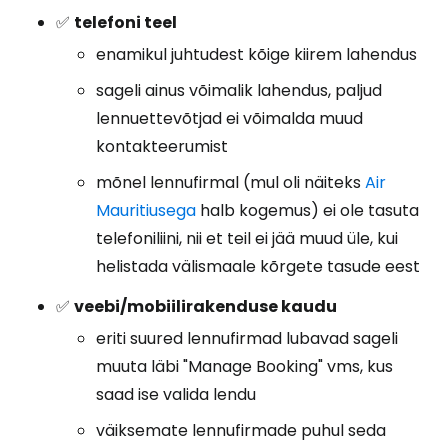
✅
telefoni teel
enamikul juhtudest kõige kiirem lahendus
sageli ainus võimalik lahendus, paljud
lennuettevõtjad ei võimalda muud
kontakteerumist
mõnel lennufirmal (mul oli näiteks
Air
Mauritiusega
halb kogemus) ei ole tasuta
telefoniliini, nii et teil ei jää muud üle, kui
helistada välismaale kõrgete tasude eest
✅
veebi/mobiilirakenduse kaudu
eriti suured lennufirmad lubavad sageli
muuta läbi "Manage Booking" vms, kus
saad ise valida lendu
väiksemate lennufirmade puhul seda