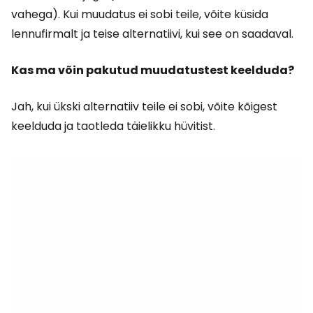
vahega). Kui muudatus ei sobi teile, võite küsida
lennufirmalt ja teise alternatiivi, kui see on saadaval.
Kas ma võin pakutud muudatustest keelduda?
Jah, kui ükski alternatiiv teile ei sobi, võite kõigest
keelduda ja taotleda täielikku hüvitist.