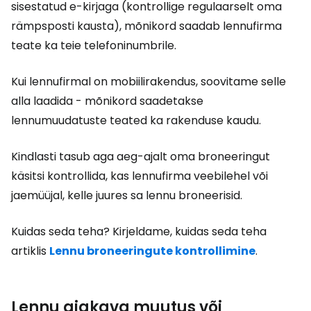
sisestatud e-kirjaga (kontrollige regulaarselt oma
rämpsposti kausta), mõnikord saadab lennufirma
teate ka teie telefoninumbrile.
Kui lennufirmal on mobiilirakendus, soovitame selle
alla laadida - mõnikord saadetakse
lennumuudatuste teated ka rakenduse kaudu.
Kindlasti tasub aga aeg-ajalt oma broneeringut
käsitsi kontrollida, kas lennufirma veebilehel või
jaemüüjal, kelle juures sa lennu broneerisid.
Kuidas seda teha? Kirjeldame, kuidas seda teha
artiklis
Lennu broneeringute kontrollimine
.
Lennu ajakava muutus või