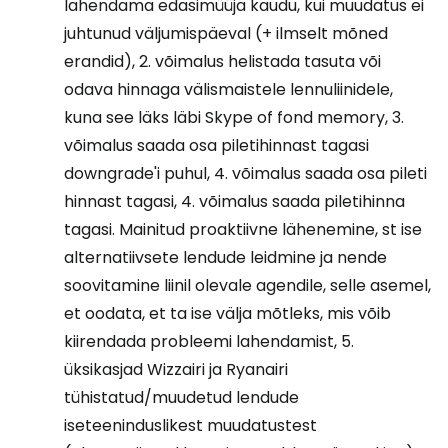
lahendama edasimüüja kaudu, kui muudatus ei
juhtunud väljumispäeval (+ ilmselt mõned
erandid), 2. võimalus helistada tasuta või
odava hinnaga välismaistele lennuliinidele,
kuna see läks läbi Skype of fond memory, 3.
võimalus saada osa piletihinnast tagasi
downgrade'i puhul, 4. võimalus saada osa pileti
hinnast tagasi, 4. võimalus saada piletihinna
tagasi. Mainitud proaktiivne lähenemine, st ise
alternatiivsete lendude leidmine ja nende
soovitamine liinil olevale agendile, selle asemel,
et oodata, et ta ise välja mõtleks, mis võib
kiirendada probleemi lahendamist, 5.
üksikasjad Wizzairi ja Ryanairi
tühistatud/muudetud lendude
iseteeninduslikest muudatustest