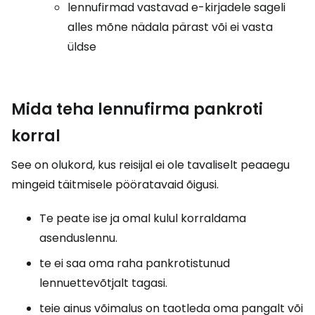
lennufirmad vastavad e-kirjadele sageli
alles mõne nädala pärast või ei vasta
üldse
Mida teha lennufirma pankroti
korral
See on olukord, kus reisijal ei ole tavaliselt peaaegu
mingeid täitmisele pööratavaid õigusi.
Te peate ise ja omal kulul korraldama
asenduslennu.
te ei saa oma raha pankrotistunud
lennuettevõtjalt tagasi.
teie ainus võimalus on taotleda oma pangalt või