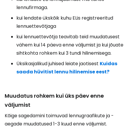
lennufirmaga.
kui lendate ükskõik kuhu ELis registreeritud
lennuettevõtjaga
kui lennuettevõtja teavitab teid muudatusest
vähem kui 14 päeva enne väljumist ja kui jõuate
sihtkohta rohkem kui 3 tundi hilinemisega.
Üksikasjalikud juhised leiate jaotisest
Kuidas
saada hüvitist lennu hilinemise eest?
Muudatus rohkem kui üks päev enne
väljumist
Kõige sagedamini toimuvad lennugraafikute ja -
aegade muudatused 1-3 kuud enne väljumist.