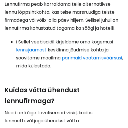
Lennufirma peab korraldama teile alternatiivse
lennu lõppsihtkohta, kas teise marsruudiga teiste
firmadega või võib-olla päev hiljem. Sellisel juhul on
lennufirma kohustatud tagama ka söögi ja hotelli.
ℹ️ Sellel veebisaidil kirjeldame oma kogemusi
lennujaamast
kesklinna jõudmise kohta ja
soovitame maailma
parimaid vaatamisväärsusi
,
mida külastada.
Kuidas võtta ühendust
lennufirmaga?
Need on kõige tavalisemad viisid, kuidas
lennuettevõtjaga ühendust võtta: