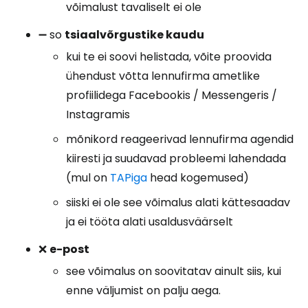
võimalust tavaliselt ei ole
➖ so
tsiaalvõrgustike kaudu
kui te ei soovi helistada, võite proovida
ühendust võtta lennufirma ametlike
profiilidega Facebookis / Messengeris /
Instagramis
mõnikord reageerivad lennufirma agendid
kiiresti ja suudavad probleemi lahendada
(mul on
TAPiga
head kogemused)
siiski ei ole see võimalus alati kättesaadav
ja ei tööta alati usaldusväärselt
❌
e-post
see võimalus on soovitatav ainult siis, kui
enne väljumist on palju aega.