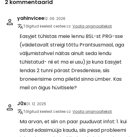
2 kommentaarid
yahinvicee
12. 06. 2026
Tõlgitud keelest cestee.cz
Vaata originaalteksti
Easyjet tühistas meie lennu BSL-st PRG-sse
(väidetavalt streigi tõttu Prantsusmaal, aga
väljumistahvel näitas ainult seda lendu
tühistatud- nii et ma ei usu) ja kuna Easyjet
lendas 2 tunni pärast Dresdenisse, siis
broneerisime oma piletid sinna ümber. Kas
meil on õigus hüvitisele?
J0x
01. 12. 2025
Tõlgitud keelest cestee.cz
Vaata originaalteksti
Ma arvan, et siin on paar puuduvat infot: 1. kui
ostad edasimüüja kaudu, siis pead probleemi