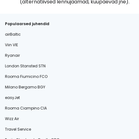
(alternatiivsed lennujaamad, kuupäevad jne).
Populaarsed juhendid
airBaltic
Viin VIE
Ryanair
London Stansted STN
Rooma Fiumicino FCO
Milano Bergamo BGY
easyJet
Rooma Ciampino CIA
Wizz Air
Travel Service