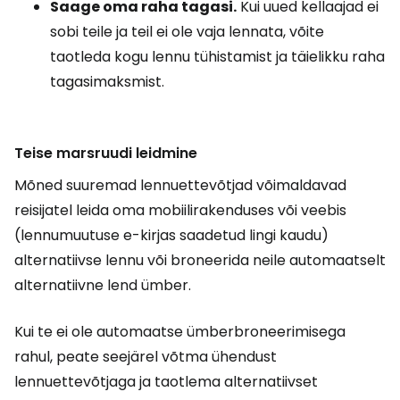
Saage oma raha tagasi.
Kui uued kellaajad ei
sobi teile ja teil ei ole vaja lennata, võite
taotleda kogu lennu tühistamist ja täielikku raha
tagasimaksmist.
Teise marsruudi leidmine
Mõned suuremad lennuettevõtjad võimaldavad
reisijatel leida oma mobiilirakenduses või veebis
(lennumuutuse e-kirjas saadetud lingi kaudu)
alternatiivse lennu või broneerida neile automaatselt
alternatiivne lend ümber.
Kui te ei ole automaatse ümberbroneerimisega
rahul, peate seejärel võtma ühendust
lennuettevõtjaga ja taotlema alternatiivset