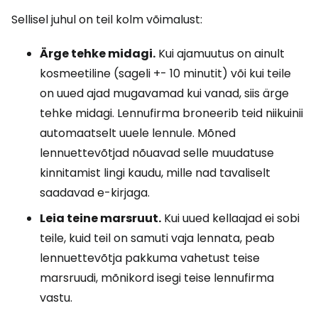
Sellisel juhul on teil kolm võimalust:
Ärge tehke midagi.
Kui ajamuutus on ainult
kosmeetiline (sageli +- 10 minutit) või kui teile
on uued ajad mugavamad kui vanad, siis ärge
tehke midagi. Lennufirma broneerib teid niikuinii
automaatselt uuele lennule. Mõned
lennuettevõtjad nõuavad selle muudatuse
kinnitamist lingi kaudu, mille nad tavaliselt
saadavad e-kirjaga.
Leia teine marsruut.
Kui uued kellaajad ei sobi
teile, kuid teil on samuti vaja lennata, peab
lennuettevõtja pakkuma vahetust teise
marsruudi, mõnikord isegi teise lennufirma
vastu.