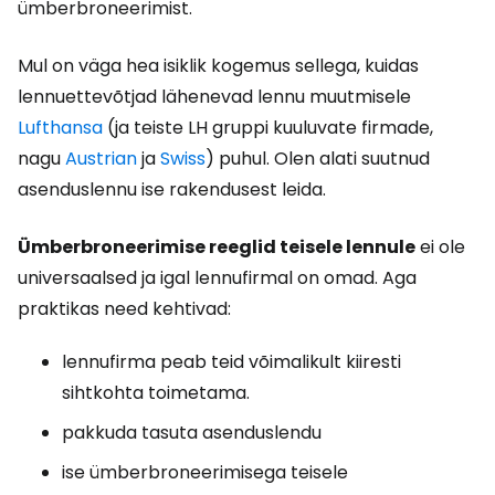
ümberbroneerimist.
Mul on väga hea isiklik kogemus sellega, kuidas
lennuettevõtjad lähenevad lennu muutmisele
Lufthansa
(ja teiste LH gruppi kuuluvate firmade,
nagu
Austrian
ja
Swiss
) puhul. Olen alati suutnud
asenduslennu ise rakendusest leida.
Ümberbroneerimise reeglid teisele lennule
ei ole
universaalsed ja igal lennufirmal on omad. Aga
praktikas need kehtivad:
lennufirma peab teid võimalikult kiiresti
sihtkohta toimetama.
pakkuda tasuta asenduslendu
ise ümberbroneerimisega teisele