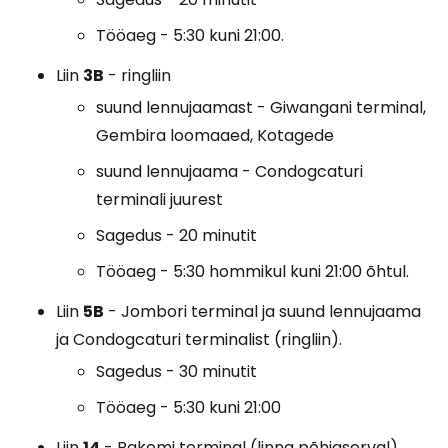
Tööaeg - 5:30 kuni 21:00.
Liin
3B
- ringliin
suund lennujaamast - Giwangani terminal,
Gembira loomaaed, Kotagede
suund lennujaama - Condogcaturi
terminali juurest
Sagedus - 20 minutit
Tööaeg - 5:30 hommikul kuni 21:00 õhtul.
Liin
5B
- Jombori terminal ja suund lennujaama
ja Condogcaturi terminalist (ringliin).
Sagedus - 30 minutit
Tööaeg - 5:30 kuni 21:00
Liin
14
- Pakemi terminal (linna põhjaserval)