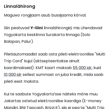
Linnalähirong
Maguwo rongijaam asub bussijaama kõrval.
Siin peatuvad
Y-liini
linnalähirongid, mis ühendavad
Yogyakarta kesklinna Surakarta linnaga (Solo
Balapan, Palur).
Piletiautomaadist saab osta pileti elektroonilise "Multi
Trip Card" kujul (aktsepteeritakse ainult
kaardimakseid). KMT kaart maksab
55 000 idr
, kuid
10 000 idr
sellest summast on juba krediit, mida saab
pileti eest maksta.
Kui te saabute Yogyakarta'sse näiteks mõne muu
Jakartas ostetud elektroonilise kaardiga (E-money
Mandiri, BNI Tapcash, Brizzi jt), siis ei pea te "Multi Trip