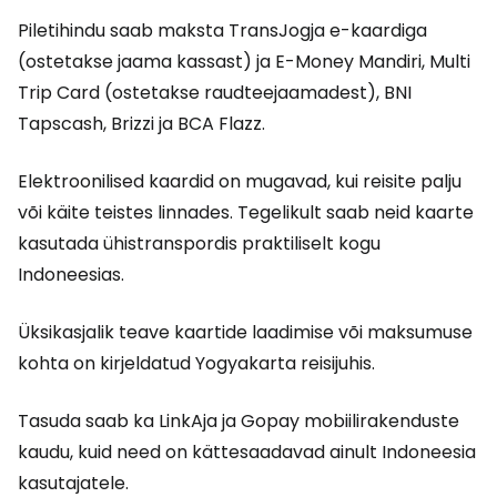
Piletihindu saab maksta TransJogja e-kaardiga
(ostetakse jaama kassast) ja E-Money Mandiri, Multi
Trip Card (ostetakse raudteejaamadest), BNI
Tapscash, Brizzi ja BCA Flazz.
Elektroonilised kaardid on mugavad, kui reisite palju
või käite teistes linnades. Tegelikult saab neid kaarte
kasutada ühistranspordis praktiliselt kogu
Indoneesias.
Üksikasjalik teave kaartide laadimise või maksumuse
kohta on kirjeldatud Yogyakarta reisijuhis.
Tasuda saab ka LinkAja ja Gopay mobiilirakenduste
kaudu, kuid need on kättesaadavad ainult Indoneesia
kasutajatele.