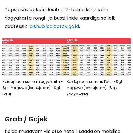
Täpse sõiduplaani leiab pdf-failina koos kõigi
Yogyakarta rongi- ja bussiliinide kaardiga sellelt
aadressilt:
dishub.jogjaprov.go.id
.
Sõiduplaan suunal Yogyakarta -
Sõiduplaan suunas Palur -&gt;
&gt; Maguwo (lennujaam) -&gt;
Maguwo (lennujaam) -&gt;
Palur.
Yogyakarta
Grab / Gojek
Kõige mugavam viis otse hotelli saada on mobiilse