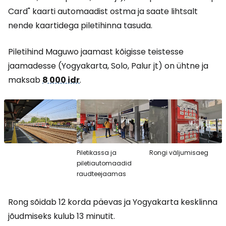
Card" kaarti automaadist ostma ja saate lihtsalt
nende kaartidega piletihinna tasuda.
Piletihind Maguwo jaamast kõigisse teistesse
jaamadesse (Yogyakarta, Solo, Palur jt) on ühtne ja
maksab
8 000 idr
.
Piletikassa ja
Rongi väljumisaeg
piletiautomaadid
raudteejaamas
Rong sõidab 12 korda päevas ja Yogyakarta kesklinna
jõudmiseks kulub 13 minutit.