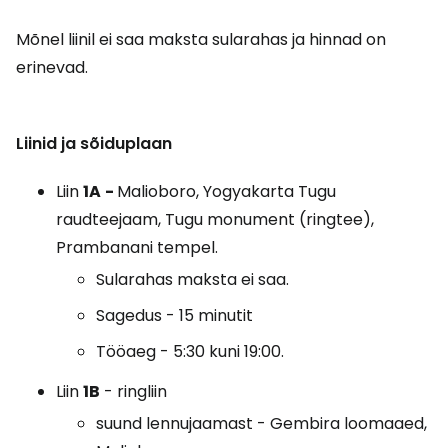
Mõnel liinil ei saa maksta sularahas ja hinnad on
erinevad.
Liinid ja sõiduplaan
Liin
1A
-
Malioboro, Yogyakarta Tugu
raudteejaam, Tugu monument (ringtee),
Prambanani tempel.
Sularahas maksta ei saa.
Sagedus - 15 minutit
Tööaeg - 5:30 kuni 19:00.
Liin
1B
- ringliin
suund lennujaamast - Gembira loomaaed,