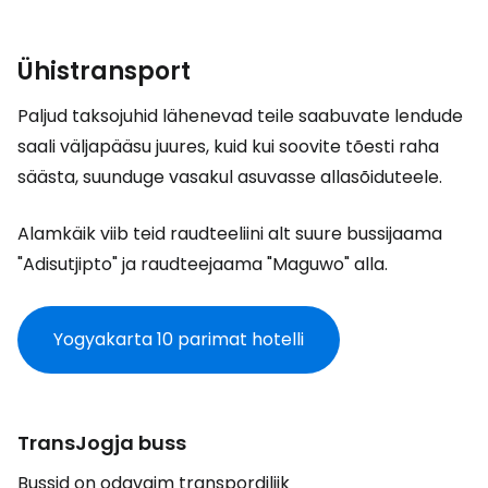
Ühistransport
Paljud taksojuhid lähenevad teile saabuvate lendude
saali väljapääsu juures, kuid kui soovite tõesti raha
säästa, suunduge vasakul asuvasse allasõiduteele.
Alamkäik viib teid raudteeliini alt suure bussijaama
"Adisutjipto" ja raudteejaama "Maguwo" alla.
Yogyakarta 10 parimat hotelli
TransJogja buss
Bussid on odavaim transpordiliik