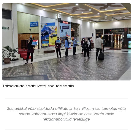
Taksolauad saabuvate lendude saalis
See artikkel võib sisaldada affiliate linke, millest meie toimetus võib
saada vahendustasu lingi klikkimise eest. Vaata meie
reklaamipoliitika
lehekülge.