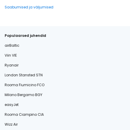
Saabumised ja väljumised
Populaarsed juhendid
airBaltic
Viin VIE
Ryanair
London Stansted STN
Rooma Fiumicino FCO
Milano Bergamo BGY
easyJet
Rooma Ciampino CIA
Wizz Air