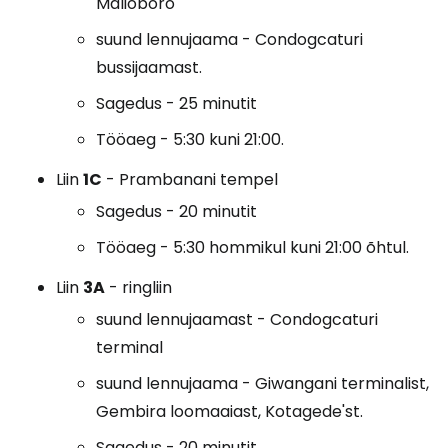
Malioboro
suund lennujaama - Condogcaturi
bussijaamast.
Sagedus - 25 minutit
Tööaeg - 5:30 kuni 21:00.
Liin
1C
- Prambanani tempel
Sagedus - 20 minutit
Tööaeg - 5:30 hommikul kuni 21:00 õhtul.
Liin
3A
- ringliin
suund lennujaamast - Condogcaturi
terminal
suund lennujaama - Giwangani terminalist,
Gembira loomaaiast, Kotagede'st.
Sagedus - 20 minutit