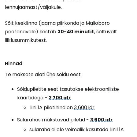
lennujaamast/väljakule.
Sõit kesklinna (jaama piirkonda ja Malioboro
peatänavale) kestab
30-40 minutit
, sõltuvalt
liiklusummikutest.
Hinnad
Te maksate alati ühe sõidu eest.
Sõidupiletite eest tasutakse elektrooniliste
kaartidega -
2 700 idr
liini 1A piletihind on
3 600 idr
.
Sularahas makstavad piletid -
3 600 idr
sularaha ei ole võimalik kasutada liinil 1A