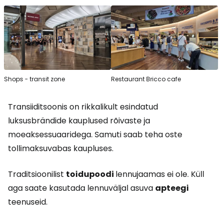
Shops - transit zone
Restaurant Bricco cafe
Transiiditsoonis on rikkalikult esindatud
luksusbrändide kauplused rõivaste ja
moeaksessuaaridega. Samuti saab teha oste
tollimaksuvabas kaupluses.
Traditsioonilist
toidupoodi
lennujaamas ei ole. Küll
aga saate kasutada lennuväljal asuva
apteegi
teenuseid.