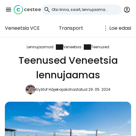
Veneetsia VCE
Transport
Loe edasi
Logi sisse
Cestee'sse
Lennujaamad
Veneetsia
Teenused
Teenused Veneetsia
... ülemaailmne reisikogukond
lennujaamas
Jätka Google'iga
Kryštof Hájek
ajakohastatud 29. 05. 2024
Jätka Facebookiga
Jätkake e-kirjaga