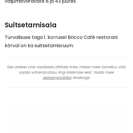
väljumisväravate 8 ja 43 juures.
Suitsetamisala
Turvalisuse taga 1. korrusel Bricco Café restorani
kõrval on ka suitsetamisruum.
See artikkel võib sisaldada affiliate linke, millest meie toimetus võib
saada vahendustasu lingi klikkimise eest. Vaata meie
reklaamipoliitika
lehekülge.