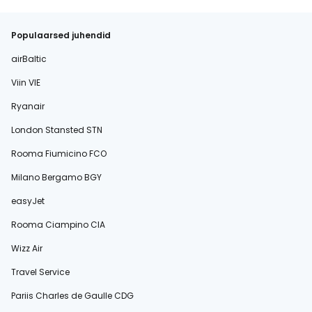
Populaarsed juhendid
airBaltic
Viin VIE
Ryanair
London Stansted STN
Rooma Fiumicino FCO
Milano Bergamo BGY
easyJet
Rooma Ciampino CIA
Wizz Air
Travel Service
Pariis Charles de Gaulle CDG