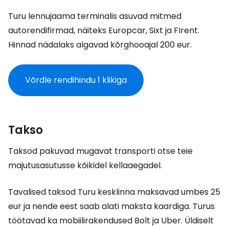
Turu lennujaama terminalis asuvad mitmed
autorendifirmad, näiteks Europcar, Sixt ja FIrent.
Hinnad nädalaks algavad kõrghooajal 200 eur.
Võrdle rendihindu 1 klikiga
Takso
Taksod pakuvad mugavat transporti otse teie
majutusasutusse kõikidel kellaaegadel.
Tavalised taksod Turu kesklinna maksavad umbes 25
eur ja nende eest saab alati maksta kaardiga. Turus
töötavad ka mobiilirakendused Bolt ja Uber. Üldiselt