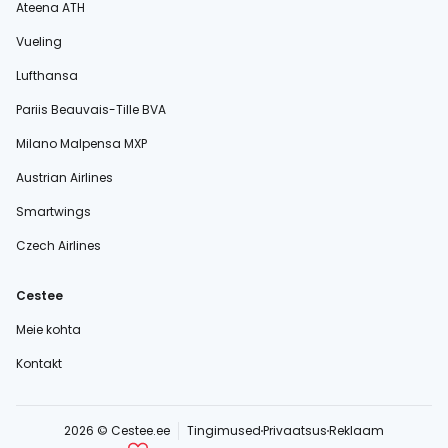
Ateena ATH
Vueling
Lufthansa
Pariis Beauvais-Tille BVA
Milano Malpensa MXP
Austrian Airlines
Smartwings
Czech Airlines
Cestee
Meie kohta
Kontakt
2026 © Cestee.ee
Tingimused
Privaatsus
Reklaam