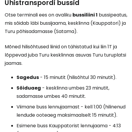
Ühistranspordi bussid
Otse terminali ees on avaliku
bussiliini 1
bussipeatus,
mis sõidab läbi bussijaama, kesklinna (Kauppatori) ja
Turu põhisadamasse (Satama).
Mõned hilisõhtused liinid on tähistatud kui liin 1T ja
lõppevad juba Turu kesklinnas asuvas Turu turuplatsi
jaamas.
Sagedus
- 15 minutit (hilisõhtul 30 minutit).
Sõiduaeg
- kesklinna umbes 23 minutit,
sadamasse umbes 40 minutit.
Viimane buss lennujaamast - kell 1:00 (hilinenud
lendude ooteaeg maksimaalselt 15 minutit).
Esimene buss Kauppatorist lennujaama - 4:13