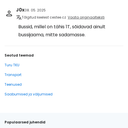
J0x
08. 05. 2025
Tõlgitud keelest cestee.cz
Vaata originaalteksti
Bussid, millel on tähis 1T, sõidavad ainult
bussijaama, mitte sadamasse.
Seotud teemad
Turu TKU
Transport
Teenused
Saabumised ja väljumised
Populaarsed juhendid