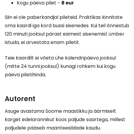
Kogu päeva pilet -
8 eur
Siin ei ole paberkandjal pileteid. Praktikas kinnitate
oma kaardi iga kord bussi sisenedes. Kui teil õnnestub
120 minuti jooksul pärast esimest sisenemist ümber
istuda, ei arvestata enam piletit.
Teie kaardilt ei võeta ühe kalendripäeva jooksul
(mitte 24 tunni jooksul) kunagi rohkem kui kogu
päeva piletihinda.
Autorent
Asuge avastama Soome maastikku ja äärmiselt
karget edelarannikut koos paljude saartega, millest
paljudele pääseb maanteesildade kaudu.