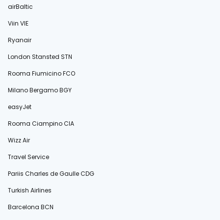
airBaltic
Viin VIE
Ryanair
London Stansted STN
Rooma Fiumicino FCO
Milano Bergamo BGY
easyJet
Rooma Ciampino CIA
Wizz Air
Travel Service
Pariis Charles de Gaulle CDG
Turkish Airlines
Barcelona BCN