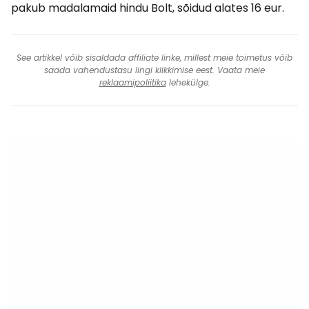
pakub madalamaid hindu Bolt, sõidud alates 16 eur.
See artikkel võib sisaldada affiliate linke, millest meie toimetus võib
saada vahendustasu lingi klikkimise eest. Vaata meie
reklaamipoliitika
lehekülge.