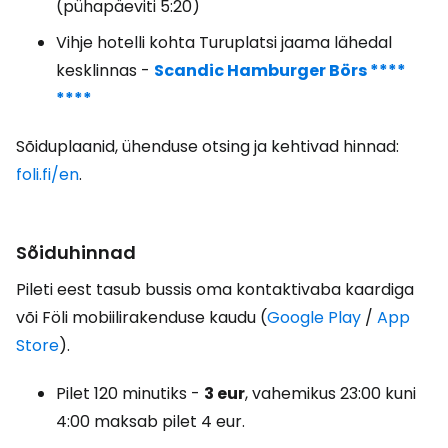
(pühapäeviti 5:20)
Vihje hotelli kohta Turuplatsi jaama lähedal
kesklinnas -
Scandic Hamburger Börs ****
****
Sõiduplaanid, ühenduse otsing ja kehtivad hinnad:
foli.fi/en
.
Sõiduhinnad
Pileti eest tasub bussis oma kontaktivaba kaardiga
või Föli mobiilirakenduse kaudu (
Google Play
/
App
Store
).
Pilet 120 minutiks -
3 eur
, vahemikus 23:00 kuni
4:00 maksab pilet 4 eur.