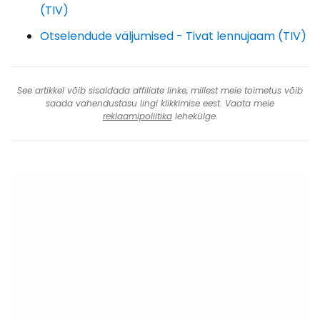
(TIV)
Otselendude väljumised - Tivat lennujaam (TIV)
See artikkel võib sisaldada affiliate linke, millest meie toimetus võib
saada vahendustasu lingi klikkimise eest. Vaata meie
reklaamipoliitika
lehekülge.