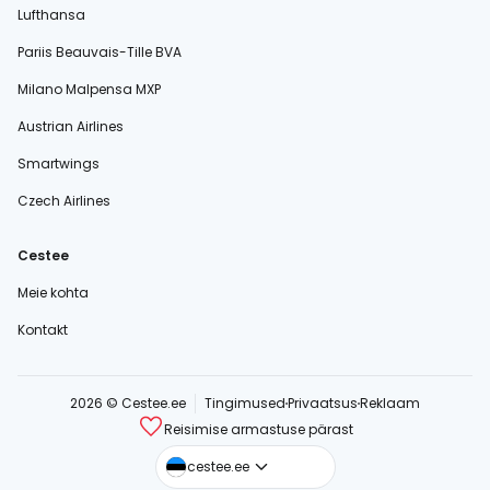
Lufthansa
Pariis Beauvais-Tille BVA
Milano Malpensa MXP
Austrian Airlines
Smartwings
Czech Airlines
Cestee
Meie kohta
Kontakt
2026 © Cestee.ee
Tingimused
Privaatsus
Reklaam
Reisimise armastuse pärast
cestee.com
cestee.ee
cestee.sk