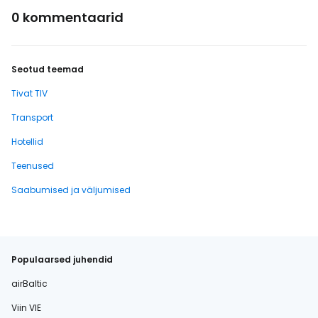
0 kommentaarid
Seotud teemad
Tivat TIV
Transport
Hotellid
Teenused
Saabumised ja väljumised
Populaarsed juhendid
airBaltic
Viin VIE