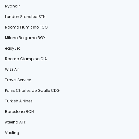
Ryanair
London Stansted STN
Rooma Fiumicino FCO
Milano Bergamo BGY
easyJet
Rooma Ciampino CIA
Wizz Air
Travel Service
Pariis Charles de Gaulle CDG
Turkish Airlines
Barcelona BCN
Ateena ATH
Vueling