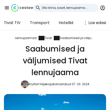
Tivat TIV
Transport
Hotellid
Loe edasi
Logi sisse
Cestee'sse
Lennujaamad
Tivat
Saabumised ja väljumised
Saabumised ja
... ülemaailmne reisikogukond
väljumised Tivat
Jätka Google'iga
lennujaama
Kryštof Hájek
ajakohastatud 07. 03. 2024
Jätka Facebookiga
Jätkake e-kirjaga