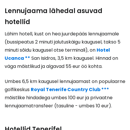
Lennujaama lähedal asuvad
hotellid
Lähim hotell, kust on hea juurdepääs lennujaamale
(bussipeatus 2 minuti jalutuskäigu kaugusel, takso 5
minuti sõidu kaugusel otse terminali), on
Hotel
Ucanca **
San Isidros, 3,5 km kaugusel. Hinnad on
väga mõistlikud ja algavad 55 eur öö kohta.
Umbes 6,5 km kaugusel lennujaamast on populaarne
golfikeskus
Royal Tenerife Country Club ***
mõistlike hindadega umbes 100 eur ja privaatne
lennujaamatransfeer (tasuline - umbes 10 eur).
Hotellid Tenerifel