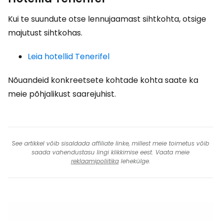
Kui te suundute otse lennujaamast sihtkohta, otsige
majutust sihtkohas.
Leia hotellid Tenerifel
Nõuandeid konkreetsete kohtade kohta saate ka
meie põhjalikust saarejuhist.
See artikkel võib sisaldada affiliate linke, millest meie toimetus võib
saada vahendustasu lingi klikkimise eest. Vaata meie
reklaamipoliitika
lehekülge.