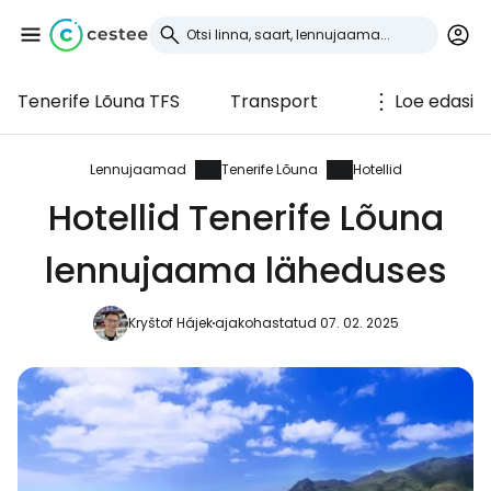
Tenerife Lõuna TFS
Transport
Loe edasi
Logi sisse
Cestee'sse
Lennujaamad
Tenerife Lõuna
Hotellid
Hotellid Tenerife Lõuna
... ülemaailmne reisikogukond
lennujaama läheduses
Jätka Google'iga
Kryštof Hájek
ajakohastatud 07. 02. 2025
Jätka Facebookiga
Jätkake e-kirjaga