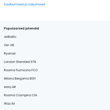
Saabumised ja väljumised
Populaarsed juhendid
airBaltic
Viin VIE
Ryanair
London Stansted STN
Rooma Fiumicino FCO
Milano Bergamo BGY
easyJet
Rooma Ciampino CIA
Wizz Air