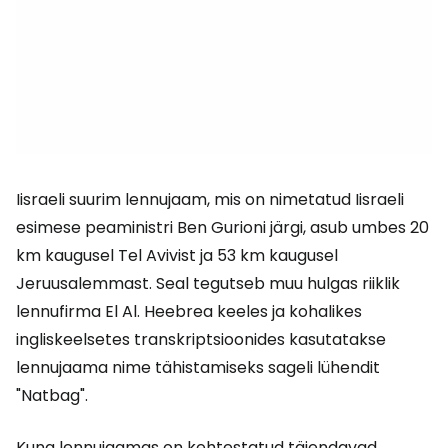
Iisraeli suurim lennujaam, mis on nimetatud Iisraeli
esimese peaministri Ben Gurioni järgi, asub umbes 20
km kaugusel Tel Avivist ja 53 km kaugusel
Jeruusalemmast. Seal tegutseb muu hulgas riiklik
lennufirma El Al. Heebrea keeles ja kohalikes
ingliskeelsetes transkriptsioonides kasutatakse
lennujaama nime tähistamiseks sageli lühendit
"Natbag".
Kuna lennujaamas on kehtestatud täiendavad