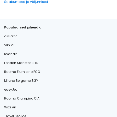
Saabumised ja väljumised
Populaarsed juhendid
airBaltic
Viin VIE
Ryanair
London Stansted STN
Rooma Fiumicino FCO
Milano Bergamo BGY
easyJet
Rooma Ciampino CIA
Wizz Air
Travel Service