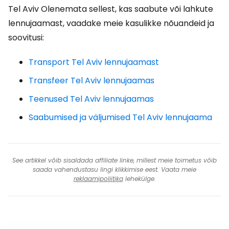
Tel Aviv Olenemata sellest, kas saabute või lahkute
lennujaamast, vaadake meie kasulikke nõuandeid ja
soovitusi:
Transport Tel Aviv lennujaamast
Transfeer Tel Aviv lennujaamas
Teenused Tel Aviv lennujaamas
Saabumised ja väljumised Tel Aviv lennujaama
See artikkel võib sisaldada affiliate linke, millest meie toimetus võib
saada vahendustasu lingi klikkimise eest. Vaata meie
reklaamipoliitika
lehekülge.