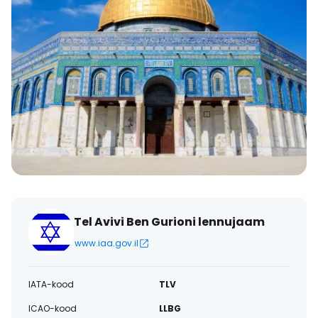
Tel Avivi Ben Gurioni lennujaam
www.iaa.gov.il
IATA-kood
TLV
ICAO-kood
LLBG