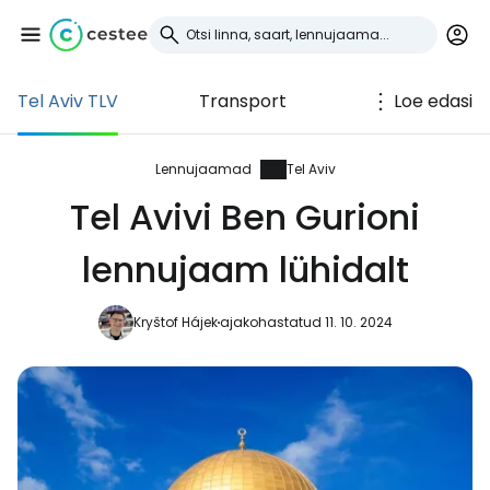
Tel Aviv TLV
Transport
Loe edasi
Logi sisse
Cestee'sse
Lennujaamad
Tel Aviv
Tel Avivi Ben Gurioni
... ülemaailmne reisikogukond
lennujaam lühidalt
Jätka Google'iga
Kryštof Hájek
ajakohastatud 11. 10. 2024
Jätka Facebookiga
Jätkake e-kirjaga