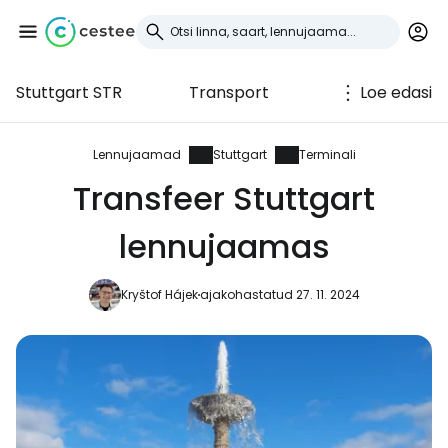
Stuttgart STR
Transport
Loe edasi
Logi sisse
Cestee'sse
Lennujaamad
Stuttgart
Terminali
Transfeer Stuttgart
... ülemaailmne reisikogukond
lennujaamas
Jätka Google'iga
Kryštof Hájek
ajakohastatud 27. 11. 2024
Jätka Facebookiga
Jätkake e-kirjaga