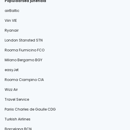
Populaarsed juhendid
airBaltic
Viin VIE
Ryanair
London Stansted STN
Rooma Fiumicino FCO
Milano Bergamo BGY
easyJet
Rooma Ciampino CIA
Wizz Air
Travel Service
Pariis Charles de Gaulle CDG
Turkish Airlines
Barcelona BCN