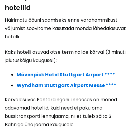
hotellid
Häirimatu ööuni saamiseks enne varahommikust
väljumist soovitame kasutada mõnda lähedalasuvat
hotelli.
Kaks hotelli asuvad otse terminalide kõrval (3 minuti
jalutuskäigu kaugusel):
Mövenpick Hotel Stuttgart Airport ****
Wyndham Stuttgart Airport Messe ****
Kõrvalasuvas Echterdingeni linnaosas on mõned
odavamad hotellid, kuid need ei paku oma
bussitransporti lennujaama, nii et tuleb sõita S-
Bahniga ühe jaama kaugusele.