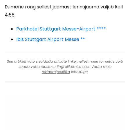
Esimene rong sellest jaamast lennujaama väljub kell
4:55.
Parkhotel Stuttgart Messe-Airport ****
Ibis Stuttgart Airport Messe **
See artikkel võib sisaldada affiliate linke, millest meie toimetus võib
saada vahendustasu lingi klikkimise eest. Vaata meie
reklaamipoliitika
lehekülge.