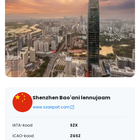
Shenzhen Bao'ani lennujaam
www.szairport.com
IATA-kood
SZX
ICAO-kood
ZGSZ