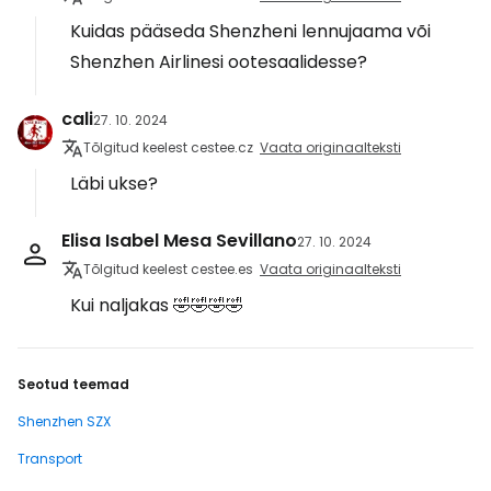
Kuidas pääseda Shenzheni lennujaama või
Shenzhen Airlinesi ootesaalidesse?
cali
27. 10. 2024
Tõlgitud keelest cestee.cz
Vaata originaalteksti
Läbi ukse?
Elisa Isabel Mesa Sevillano
27. 10. 2024
Tõlgitud keelest cestee.es
Vaata originaalteksti
Kui naljakas 🤣🤣🤣🤣
Seotud teemad
Shenzhen SZX
Transport