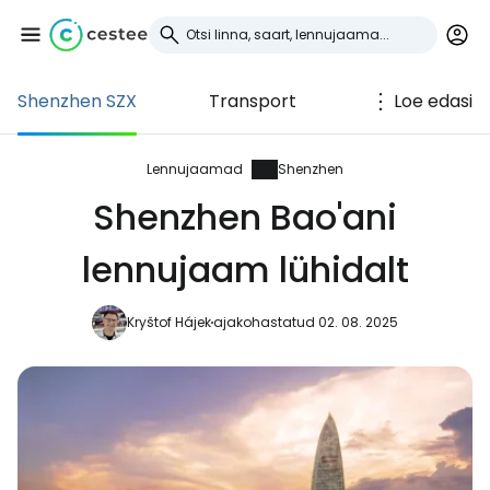
Shenzhen SZX
Transport
Loe edasi
Logi sisse
Cestee'sse
Lennujaamad
Shenzhen
Shenzhen Bao'ani
... ülemaailmne reisikogukond
lennujaam lühidalt
Jätka Google'iga
Kryštof Hájek
ajakohastatud 02. 08. 2025
Jätka Facebookiga
Jätkake e-kirjaga