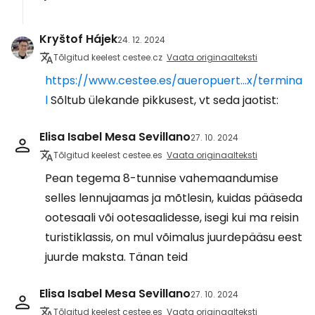
Kryštof Hájek
24. 12. 2024
Tõlgitud keelest cestee.cz
Vaata originaalteksti
https://www.cestee.es/aueropuert...x/termina
l
Sõltub ülekande pikkusest, vt seda jaotist:
Elisa Isabel Mesa Sevillano
27. 10. 2024
Tõlgitud keelest cestee.es
Vaata originaalteksti
Pean tegema 8-tunnise vahemaandumise
selles lennujaamas ja mõtlesin, kuidas pääseda
ootesaali või ootesaalidesse, isegi kui ma reisin
turistiklassis, on mul võimalus juurdepääsu eest
juurde maksta. Tänan teid
Elisa Isabel Mesa Sevillano
27. 10. 2024
Tõlgitud keelest cestee.es
Vaata originaalteksti