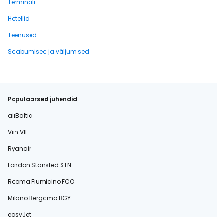
Terminali
Hotellid
Teenused
Saabumised ja väljumised
Populaarsed juhendid
airBaltic
Viin VIE
Ryanair
London Stansted STN
Rooma Fiumicino FCO
Milano Bergamo BGY
easyJet