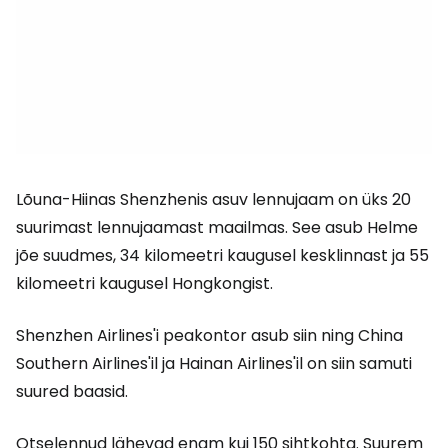
Lõuna-Hiinas Shenzhenis asuv lennujaam on üks 20
suurimast lennujaamast maailmas. See asub Helme
jõe suudmes, 34 kilomeetri kaugusel kesklinnast ja 55
kilomeetri kaugusel Hongkongist.
Shenzhen Airlines'i peakontor asub siin ning China
Southern Airlines'il ja Hainan Airlines'il on siin samuti
suured baasid.
Otselennud lähevad enam kui 150 sihtkohta. Suurem