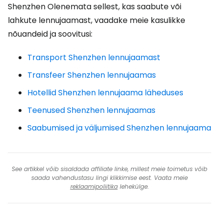
Shenzhen Olenemata sellest, kas saabute või
lahkute lennujaamast, vaadake meie kasulikke
nõuandeid ja soovitusi:
Transport Shenzhen lennujaamast
Transfeer Shenzhen lennujaamas
Hotellid Shenzhen lennujaama läheduses
Teenused Shenzhen lennujaamas
Saabumised ja väljumised Shenzhen lennujaama
See artikkel võib sisaldada affiliate linke, millest meie toimetus võib
saada vahendustasu lingi klikkimise eest. Vaata meie
reklaamipoliitika
lehekülge.