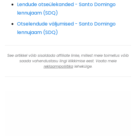
Lendude otseülekanded - Santo Domingo
lennujaam (SDQ)
Otselendude väljumised - Santo Domingo
lennujaam (SDQ)
See artikkel võib sisaldada affiliate linke, millest meie toimetus võib
saada vahendustasu lingi klikkimise eest. Vaata meie
reklaamipoliitika
lehekülge.