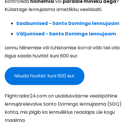
kontrollida
hilinemisi
või
pardale mineku aega
?
Külastage lennujaama ametlikku veebisaiti.
Saabumised - Santo Domingo lennujaam
Väljumised - Santo Domingo lennujaam
Lennu hilinemise või tühistamise korral võib teil olla
õigus saada hüvitist kuni 600 eur.
Nõuda hüvitist kuni 600 eur
Flightradar24.com on usaldusväärne veebipõhine
lennujärelevalve Santo Domingo lennujaama (SDQ)
kohta, mis jälgib ka lennuliiklus reaalajas üle kogu
maailma.