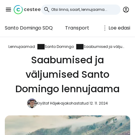
Santo Domingo SDQ
Transport
Loe edasi
Logi sisse
Cestee'sse
Lennujaamad
Santo Domingo
Saabumised ja väljumised
Saabumised ja
... ülemaailmne reisikogukond
väljumised Santo
Jätka Google'iga
Domingo lennujaama
Kryštof Hájek
ajakohastatud 12. 11. 2024
Jätka Facebookiga
Jätkake e-kirjaga