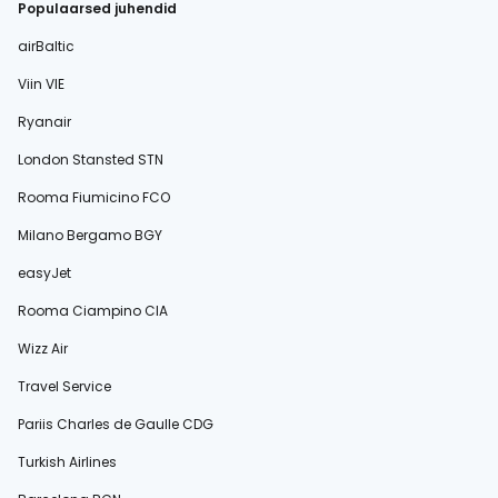
Populaarsed juhendid
airBaltic
Viin VIE
Ryanair
London Stansted STN
Rooma Fiumicino FCO
Milano Bergamo BGY
easyJet
Rooma Ciampino CIA
Wizz Air
Travel Service
Pariis Charles de Gaulle CDG
Turkish Airlines