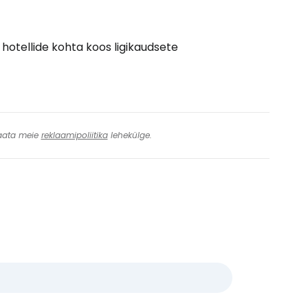
e hotellide kohta koos ligikaudsete
 Vaata meie
reklaamipoliitika
lehekülge.