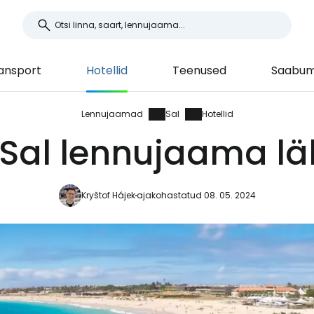
ansport
Hotellid
Teenused
Saabumi
Lennujaamad
Sal
Hotellid
d Sal lennujaama l
Kryštof Hájek
ajakohastatud 08. 05. 2024