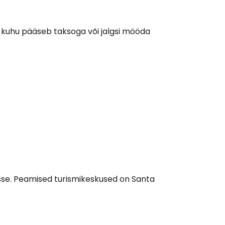
Cestee'sse
 kuhu pääseb taksoga või jalgsi mööda
Jätka Google'iga
ätka Facebookiga
tkake e-kirjaga
esse. Peamised turismikeskused on Santa