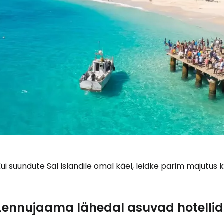
ui suundute Sal Islandile omal käel, leidke parim majutus
Lennujaama lähedal asuvad hotellid