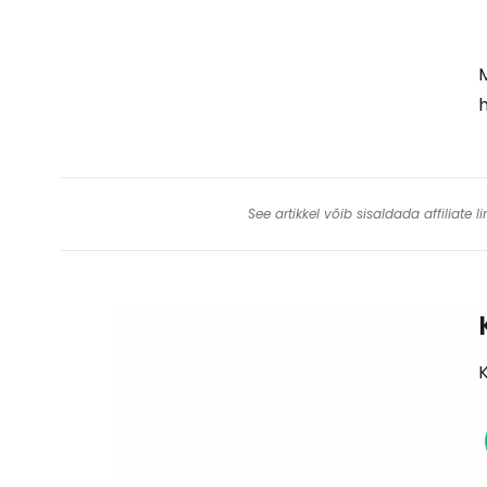
M
See artikkel võib sisaldada affiliate
K