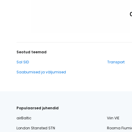
Seotud teemad
Sal SID
Transport
Saabumised ja väljumised
Populaarsed juhendid
airBaltic
Viin VIE
London Stansted STN
Rooma Fiumi