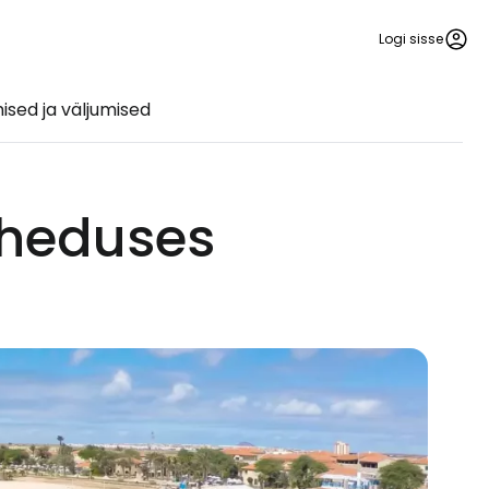
Logi sisse
sed ja väljumised
äheduses