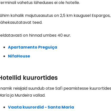
Logi sisse 
erminali vahetus läheduses ei ole hotelle.
... ülemaailmne reisikogukond
Lähim kohalik majutusasutus on 2,5 km kaugusel Espargos,
vähekasutatavat teed.
Eeldatavasti on hinnad umbes 40 eur.
Apartamento Preguiça
J
NifaHouse
Jä
Hotellid kuurortides
namik reisijaid suundub otse Sal'i peamistesse kuurortid
aría ja Murdeira vallad.
Vaata kuurordid - Santa Maria