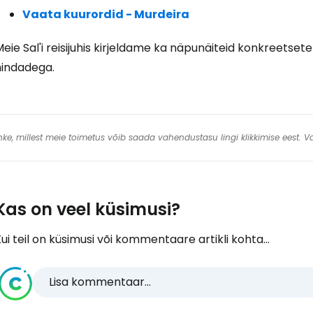
Vaata kuurordid - Murdeira
eie Sal'i reisijuhis kirjeldame ka näpunäiteid konkreetset
hindadega.
 linke, millest meie toimetus võib saada vahendustasu lingi klikkimise eest.
Kas on veel küsimusi?
ui teil on küsimusi või kommentaare artikli kohta...
Lisa kommentaar...