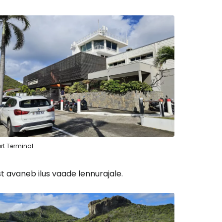
Cestee'sse
rt Terminal
t avaneb ilus vaade lennurajale.
Jätka Google'iga