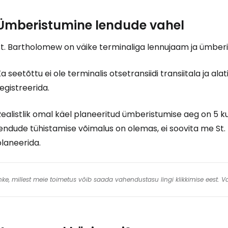
Ümberistumine lendude vahel
t. Bartholomew on väike terminaliga lennujaam ja ümberist
a seetõttu ei ole terminalis otsetransiidi transiitala ja alat
egistreerida.
ealistlik omal käel planeeritud ümberistumise aeg on 5 kun
endude tühistamise võimalus on olemas, ei soovita me St.
laneerida.
 linke, millest meie toimetus võib saada vahendustasu lingi klikkimise eest.