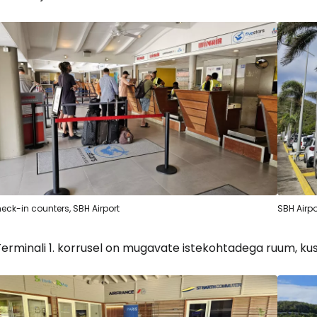
Logi sisse 
eck-in counters, SBH Airport
SBH Airpo
... ülemaailmne reisikogukond
erminali 1. korrusel on mugavate istekohtadega ruum, kus