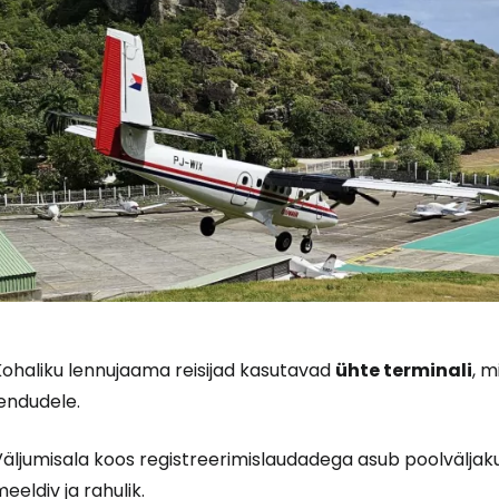
Kohaliku lennujaama reisijad kasutavad
ühte terminali
, m
endudele.
Väljumisala koos registreerimislaudadega asub poolväljak
eeldiv ja rahulik.