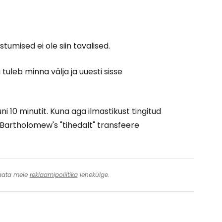
umised ei ole siin tavalised.
i tuleb minna välja ja uuesti sisse
i 10 minutit. Kuna aga ilmastikust tingitud
 Bartholomew's "tihedalt" transfeere
 Vaata meie
reklaamipoliitika
lehekülge.