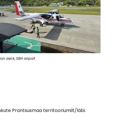
ätka Facebookiga
tkake e-kirjaga
on deck, SBH airport
 lahkute Prantsusmaa territooriumilt/läbi.