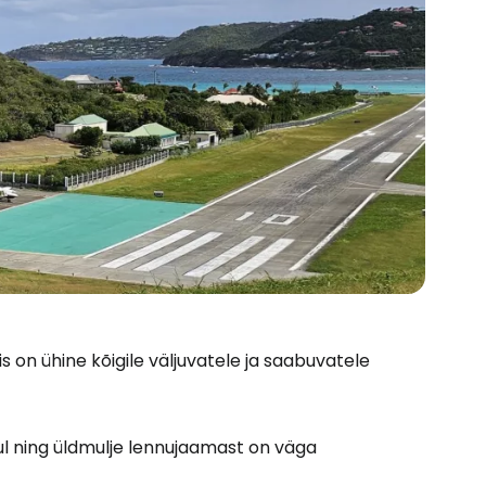
is on ühine kõigile väljuvatele ja saabuvatele
ul ning üldmulje lennujaamast on väga