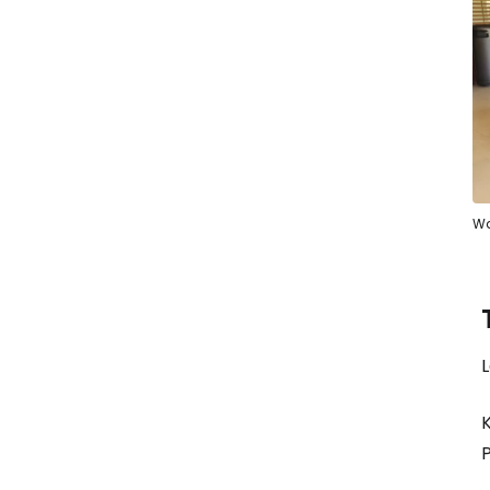
Wa
L
K
P