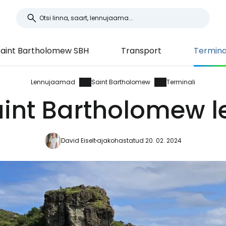
Saint Bartholomew SBH
Transport
Termina
Lennujaamad
Saint Bartholomew
Terminali
aint Bartholomew
David Eiselt
ajakohastatud 20. 02. 2024