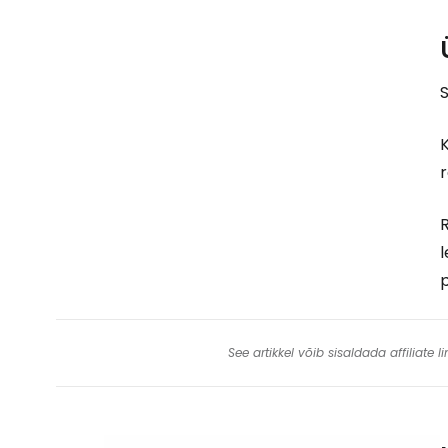
S
K
r
R
l
p
See artikkel võib sisaldada affiliate