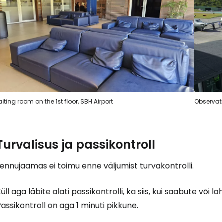
J
Jä
iting room on the 1st floor, SBH Airport
Observati
Turvalisus ja passikontroll
ennujaamas ei toimu enne väljumist turvakontrolli.
üll aga läbite alati passikontrolli, ka siis, kui saabute või
assikontroll on aga 1 minuti pikkune.