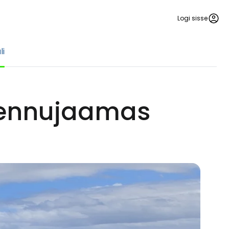
Logi sisse
li
 lennujaamas