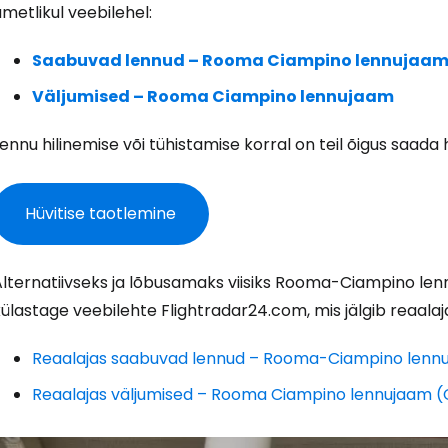
metlikul veebilehel:
Saabuvad lennud – Rooma Ciampino lennujaa
Väljumised – Rooma Ciampino lennujaam
ennu hilinemise või tühistamise korral on teil õigus saada h
Hüvitise taotlemine
Logi sisse 
Alternatiivseks ja lõbusamaks viisiks Rooma-Ciampino len
ülastage veebilehte Flightradar24.com, mis jälgib reaalaj
... ülemaailmne reisikogukond
Reaalajas saabuvad lennud – Rooma-Ciampino lenn
Reaalajas väljumised – Rooma Ciampino lennujaam (