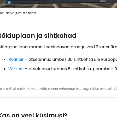
ndude väljumiste tabel
Sõiduplaan ja sihtkohad
Ciampino lennujaama teenindavad praegu vaid 2 lennufir
Ryanair
– otselennud umbes 30 sihtkohta üle Euroopa
Wizz Air
– otselennud umbes 8 sihtkohta, peamiselt Bal
 linke, millest meie toimetus võib saada vahendustasu lingi klikkimise eest.
Kas on veel küsimusi?