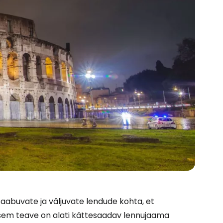
aabuvate ja väljuvate lendude kohta, et
sem teave on alati kättesaadav lennujaama