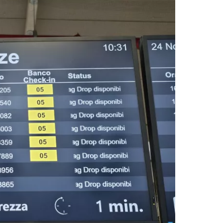
ätka Facebookiga
tkake e-kirjaga