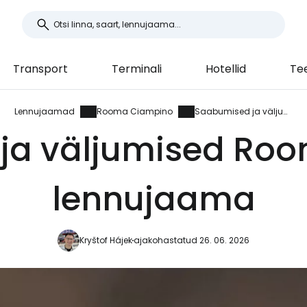
Transport
Terminali
Hotellid
Te
Lennujaamad
Rooma Ciampino
Saabumised ja väljumised
ja väljumised Ro
lennujaama
Kryštof Hájek
ajakohastatud 26. 06. 2026