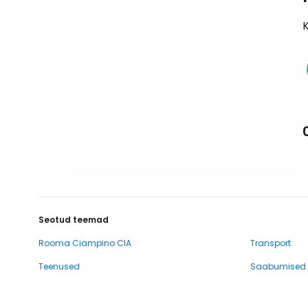
K
Seotud teemad
Rooma Ciampino CIA
Transport
Teenused
Saabumised j