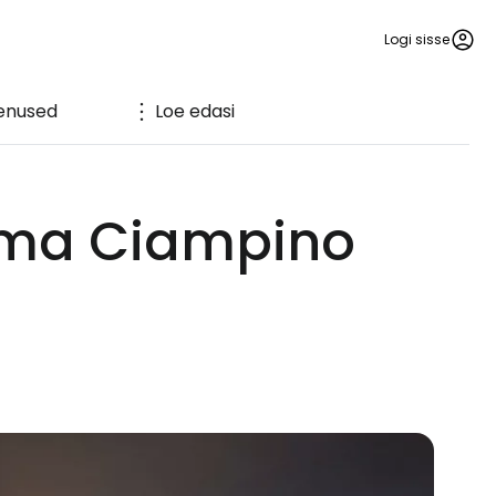
Logi sisse
enused
Loe edasi
oma Ciampino