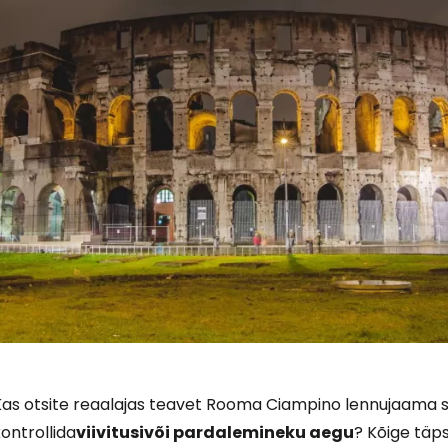
Kas otsite reaalajas teavet Rooma Ciampino lennujaama s
ontrollida
viivitusi
või pardalemineku aegu
? Kõige täp