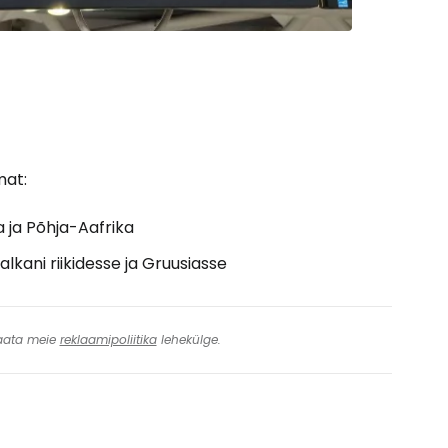
mat:
 ja Põhja-Aafrika
kani riikidesse ja Gruusiasse
 Vaata meie
reklaamipoliitika
lehekülge.