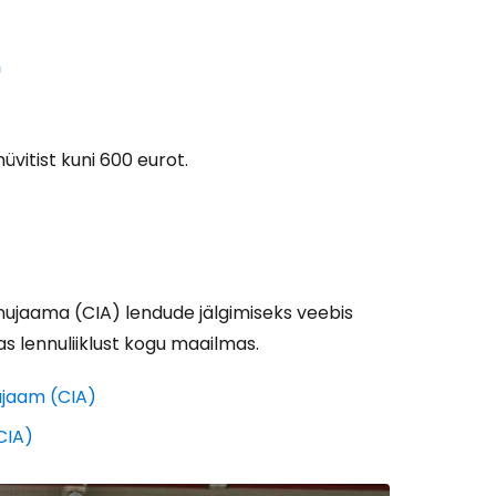
m
üvitist kuni 600 eurot.
Cestee'sse
nujaama (CIA) lendude jälgimiseks veebis
as lennuliiklust kogu maailmas.
ujaam (CIA)
CIA)
Jätka Google'iga