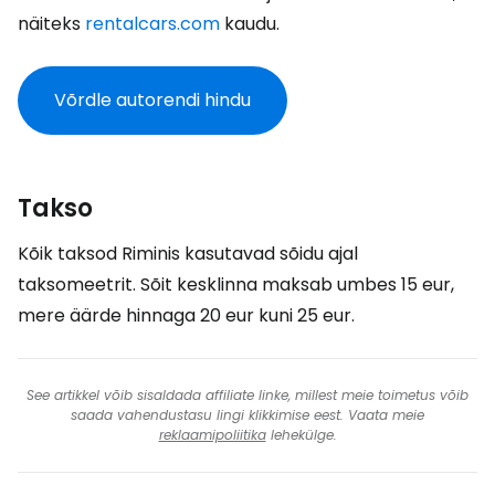
näiteks
rentalcars.com
kaudu.
Võrdle autorendi hindu
Takso
Kõik taksod Riminis kasutavad sõidu ajal
taksomeetrit. Sõit kesklinna maksab umbes
15 eur
,
mere äärde hinnaga
20 eur
kuni
25 eur
.
See artikkel võib sisaldada affiliate linke, millest meie toimetus võib
saada vahendustasu lingi klikkimise eest. Vaata meie
reklaamipoliitika
lehekülge.