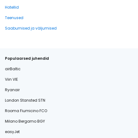
Hotellid
Teenused
Saabumised ja väljumised
Populaarsed juhendid
airBaltic
Viin VIE
Ryanair
London Stansted STN
Rooma Fiumicino FCO
Milano Bergamo BGY
easyJet