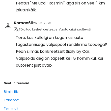
Peatus "Melucci-Rosmini", aga siis on veel 1 km
jalutuskäik.
Roman66
25. 05. 2025
Tõlgitud keelest cestee.cz
Vaata originaalteksti
Tere, kas kellelgi on kogemusi auto
tagastamisega väljaspool rendifirma tööaega?
Pean silmas konkreetselt Sicily by Car.
Väljasõidu aeg on täpselt kell 8 hommikul, kui
autorent just avab.
Seotud teemad
Rimini RMI
Transport
Terminali