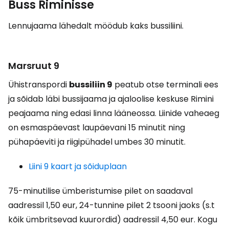
Buss Riminisse
Lennujaama lähedalt möödub kaks bussiliini.
Marsruut 9
Ühistranspordi
bussiliin 9
peatub otse terminali ees
ja sõidab läbi bussijaama ja ajaloolise keskuse Rimini
peajaama ning edasi linna lääneossa. Liinide vaheaeg
on esmaspäevast laupäevani 15 minutit ning
pühapäeviti ja riigipühadel umbes 30 minutit.
Liini 9 kaart ja sõiduplaan
75-minutilise ümberistumise pilet on saadaval
aadressil
1,50 eur
, 24-tunnine pilet 2 tsooni jaoks (s.t
kõik ümbritsevad kuurordid) aadressil
4,50 eur
. Kogu