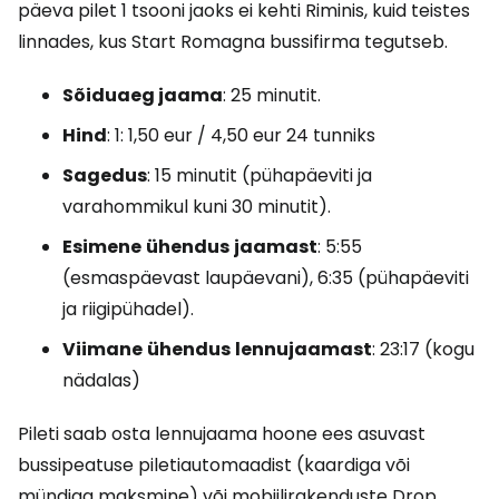
päeva pilet 1 tsooni jaoks ei kehti Riminis, kuid teistes
linnades, kus Start Romagna bussifirma tegutseb.
Sõiduaeg jaama
: 25 minutit.
Hind
: 1:
1,50 eur
/
4,50 eur
24 tunniks
Sagedus
: 15 minutit (pühapäeviti ja
varahommikul kuni 30 minutit).
Esimene
ühendus
jaamast
: 5:55
(esmaspäevast laupäevani), 6:35 (pühapäeviti
ja riigipühadel).
Viimane
ühendus
lennujaamast
: 23:17 (kogu
nädalas)
Pileti saab osta lennujaama hoone ees asuvast
bussipeatuse piletiautomaadist (kaardiga või
mündiga maksmine) või mobiilirakenduste Drop