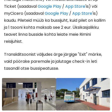
Ticket (saadaval
Google Play
/
App Store
'is) või
myCicero (saadaval
Google Play
/
App Store
'is)
kaudu. Pileteid müüb ka bussijuht, kuid pilet on kallim
ja 1 tsooni kohta maksab see
2 eur
. Üksikasjalikku
teavet linna busside kohta leiate meie Rimini
reisijuhist.
Transiiditsoonist väljudes ärge järgige "Exit" märke,
vaid pöörake paremale ja jalutage check-in leti
tasandil otse bussipeatusse.