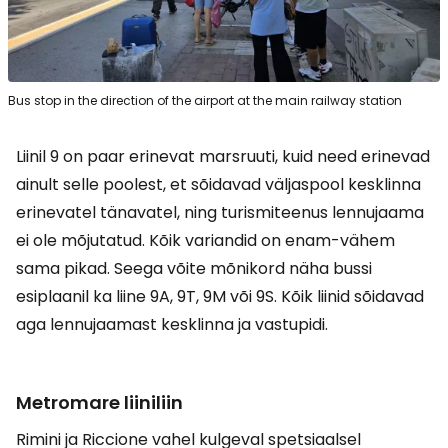
Bus stop in the direction of the airport at the main railway station
Liinil 9 on paar erinevat marsruuti, kuid need erinevad
ainult selle poolest, et sõidavad väljaspool kesklinna
erinevatel tänavatel, ning turismiteenus lennujaama
ei ole mõjutatud. Kõik variandid on enam-vähem
sama pikad. Seega võite mõnikord näha bussi
esiplaanil ka liine 9A, 9T, 9M või 9S. Kõik liinid sõidavad
aga lennujaamast kesklinna ja vastupidi.
Metromare liiniliin
Rimini ja Riccione vahel kulgeval spetsiaalsel