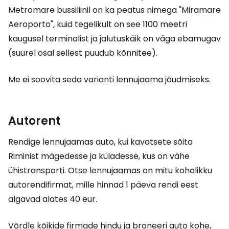
Metromare bussiliinil on ka peatus nimega "Miramare
Aeroporto", kuid tegelikult on see 1100 meetri
kaugusel terminalist ja jalutuskäik on väga ebamugav
(suurel osal sellest puudub kõnnitee).
Me ei soovita seda varianti lennujaama jõudmiseks.
Autorent
Rendige lennujaamas auto, kui kavatsete sõita
Riminist mägedesse ja küladesse, kus on vähe
ühistransporti. Otse lennujaamas on mitu kohalikku
autorendifirmat, mille hinnad 1 päeva rendi eest
algavad alates
40 eur
.
Võrdle kõikide firmade hindu ja broneeri auto kohe,