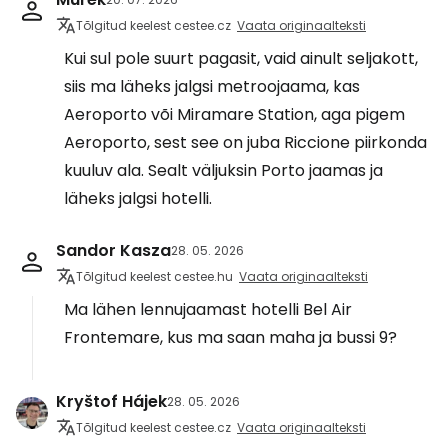
Tõlgitud keelest cestee.cz
Vaata originaalteksti
Kui sul pole suurt pagasit, vaid ainult seljakott,
siis ma läheks jalgsi metroojaama, kas
Aeroporto või Miramare Station, aga pigem
Aeroporto, sest see on juba Riccione piirkonda
kuuluv ala. Sealt väljuksin Porto jaamas ja
läheks jalgsi hotelli.
Sandor Kasza
28. 05. 2026
Tõlgitud keelest cestee.hu
Vaata originaalteksti
Ma lähen lennujaamast hotelli Bel Air
Frontemare, kus ma saan maha ja bussi 9?
Kryštof Hájek
28. 05. 2026
Tõlgitud keelest cestee.cz
Vaata originaalteksti