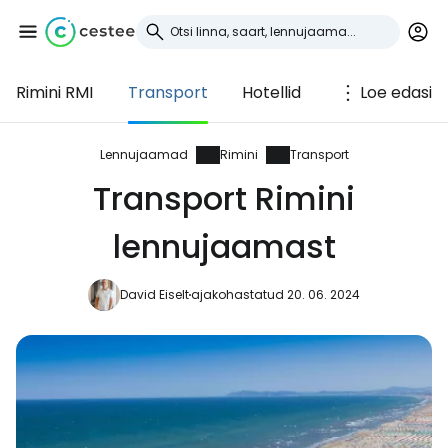
Rimini RMI
Transport
Hotellid
Loe edasi
Logi sisse
Cestee'sse
Lennujaamad
Rimini
Transport
Transport Rimini
... ülemaailmne reisikogukond
lennujaamast
Jätka Google'iga
David Eiselt
ajakohastatud 20. 06. 2024
Jätka Facebookiga
Jätkake e-kirjaga